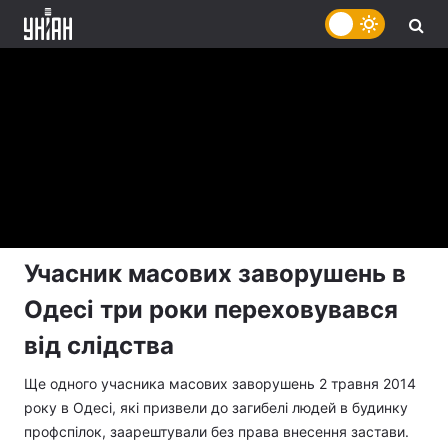
Учасник масових заворушень в
Одесі три роки переховувався
від слідства
Ще одного учасника масових заворушень 2 травня 2014
року в Одесі, які призвели до загибелі людей в будинку
профспілок, заарештували без права внесення застави.