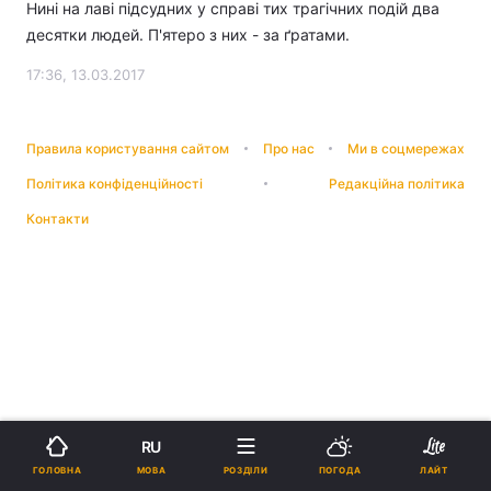
Нині на лаві підсудних у справі тих трагічних подій два
десятки людей. П'ятеро з них - за ґратами.
17:36, 13.03.2017
Правила користування сайтом
Про нас
Ми в соцмережах
Політика конфіденційності
Редакційна політика
Контакти
RU
МОВА
ГОЛОВНА
РОЗДІЛИ
ПОГОДА
ЛАЙТ