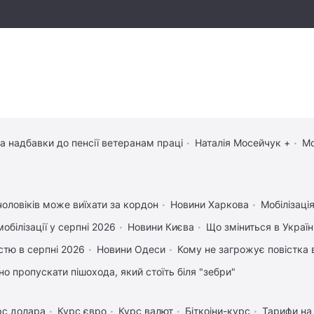
та надбавки до пенсії ветеранам праці
Наталія Мосейчук +
Мо
чоловіків може виїхати за кордон
Новини Харкова
Мобілізація
обілізації у серпні 2026
Новини Києва
Що зміниться в Україні
істю в серпні 2026
Новини Одеси
Кому не загрожує повістка 
но пропускати пішохода, який стоїть біля "зебри"
рс долара
Курс євро
Курс валют
Біткоіни-курс
Тарифи на