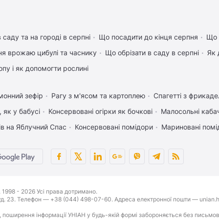
 саду та на городі в серпні
Що посадити до кінця серпня
Що 
ня врожаю цибулі та часнику
Що обрізати в саду в серпні
Як 
пу і як допомогти рослині
монний зефір
Рагу з м'ясом та картоплею
Спагетті з фрикад
 як у бабусі
Консервовані огірки як бочкові
Малосольні каба
ів на Яблучний Спас
Консервовані помідори
Мариновані помі
1998 - 2026 Усі права дотримано.
буд. 23. Телефон — +38 (044) 498-07-60. Адреса електронної пошти — unian.h
 поширення інформації УНІАН у будь-якій формі забороняється без письмов