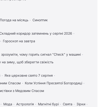
Погода на місяць
Синоптик
Складний коридор затемнень у серпні 2026
Гороскоп на завтра
 зрозуміти, чому горить сигнал "Check" у машині
у на зиму, щоб зберегти свіжість
6
Яке церковне свято 7 серпня
учним Спасом
Коли Успіння Пресвятої Богородиці
 листівки з Медовим Спасом
Мода
Астрологія
Магнітні бурі
Свята
Зірки