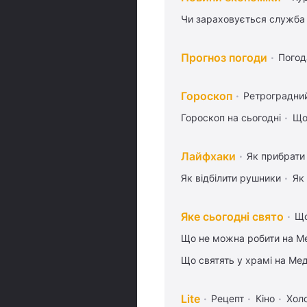
Чи зараховується служба 
Прогноз погоди
Погод
Гороскоп
Ретроградни
Гороскоп на сьогодні
Що
Лайфхаки
Як прибрати 
Як відбілити рушники
Як
Яке сьогодні свято
Що
Що не можна робити на Ме
Що святять у храмі на Ме
Lite
Рецепт
Кіно
Хол