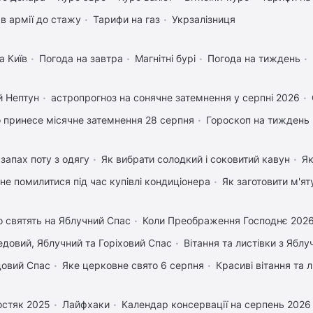
в армії до стажу
Тарифи на газ
Укрзалізниця
а Київ
Погода на завтра
Магнітні бурі
Погода на тиждень
й Нептун
астропрогноз на сонячне затемнення у серпні 2026
 принесе місячне затемнення 28 серпня
Гороскоп на тиждень
запах поту з одягу
Як вибрати солодкий і соковитий кавун
Як
 не помилитися під час купівлі кондиціонера
Як заготовити м'ят
 святять на Яблучний Спас
Коли Преображення Господнє 202
довий, Яблучний та Горіховий Спас
Вітання та листівки з Ябл
довий Спас
Яке церковне свято 6 серпня
Красиві вітання та
остяк 2025
Лайфхаки
Календар консервації на серпень 2026