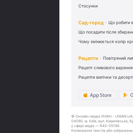
Стосунки
Сад-город
Що робити в
Що посадити після збиран
Чому змінюється колір кро
Рецепти
Повітряний ли
Рецепт сливового варення,
Рецепти випічки та десерт
© Онлайн-медіа УНІАН - UNIAN.UA, 
04080, м. Київ, вул. Кирилівська, 
у сфері медіа — R40-05194.
Копіювання текстів або зображень,