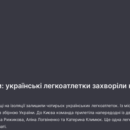
: українські легкоатлетки захворіли 
і на ізоляції залишили чотирьох українських легкоатлеток. Із мі
з збірною України. До Києва команда прилетіла напередодні із 
а Рижикова, Аліна Логвіненко та Катерина Климюк. Ще одна легко
аті.