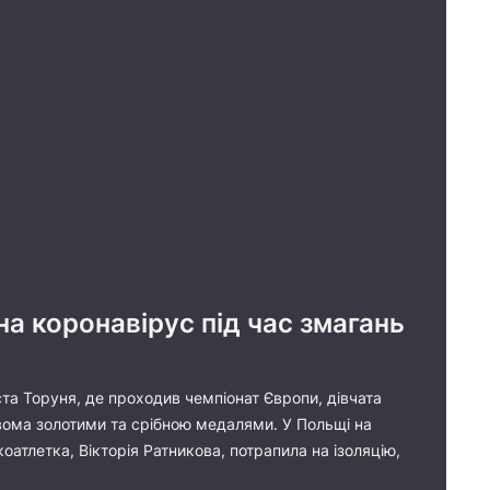
на коронавірус під час змагань
ста Торуня, де проходив чемпіонат Європи, дівчата
двома золотими та срібною медалями. У Польщі на
атлетка, Вікторія Ратникова, потрапила на ізоляцію,