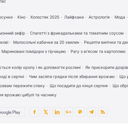
пас
осунки
Кіно
Холостяк 2025
Лайфхаки
Астрологія
Мода
монний зефір
Спагетті з фрикадельками та томатним соусом
чкові
Малосольні кабачки за 20 хвилин
Рецепти випічки та де
Мариновані помідори з гірчицею
Рагу з м'ясом та картоплею
ться колір кропу і як допомогти рослині
Як прискорити дозрів
оді в серпні
Чим засіяти грядки після збирання врожаю
Що р
ревам пережити спеку
Що посадити до кінця серпня
Що обрі
ня врожаю цибулі та часнику