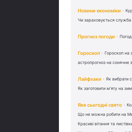
Новини економіки
Ку
Чи зараховується служба 
Прогноз погоди
Погод
Гороскоп
Гороскоп на 
астропрогноз на сонячне 
Лайфхаки
Як вибрати с
Як заготовити м'яту на зи
Яке сьогодні свято
Ко
Що не можна робити на Ме
Красиві вітання та листі