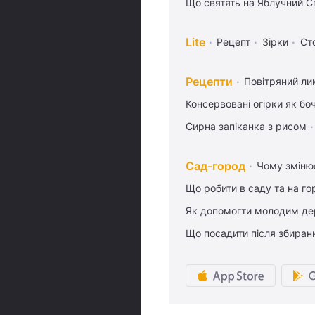
Що святять на Яблучний С
Lite
Рецепт
Зірки
Ст
Рецепти
Повітряний ли
Консервовані огірки як бо
Сирна запіканка з рисом
Сад-город
Чому змінює
Що робити в саду та на гор
Як допомогти молодим де
Що посадити після збиран