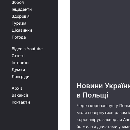
Зброя
Інциденти
Здоров'я
Туризм
Цікавинки
Погода
Відео з Youtube
Статті
Інтерв'ю
Думки
Лонгріди
Новини України
Архів
в Польщі
Вакансії
Контакти
Через коронавірус у Польщ
мали повернутись разом і
коронавірус захворіли Анн
бо жила з дівчатами у кімн