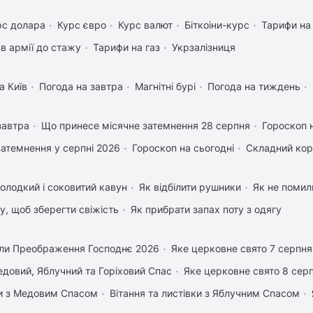
рс долара
Курс євро
Курс валют
Біткоіни-курс
Тарифи на
в армії до стажу
Тарифи на газ
Укрзалізниця
а Київ
Погода на завтра
Магнітні бурі
Погода на тиждень
завтра
Що принесе місячне затемнення 28 серпня
Гороскоп 
затемнення у серпні 2026
Гороскоп на сьогодні
Складний кор
олодкий і соковитий кавун
Як відбілити рушники
Як не помили
му, щоб зберегти свіжість
Як прибрати запах поту з одягу
ли Преображення Господнє 2026
Яке церковне свято 7 серпня
довий, Яблучний та Горіховий Спас
Яке церковне свято 8 сер
вки з Медовим Спасом
Вітання та листівки з Яблучним Спасом