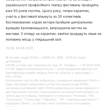
українського професійного театру фестиваль проводять
вже 50 років поспіль. Цього року, попри карантин,
участь у фестивалі візьмуть зо 30 колективів.
Костюмованою ходою актори пройшли центральною
вулицею Кропивницького, запрошуючи містян на
вистави. З огляду на карантин, квитки продадуть лише на
половину місць у глядацький залі.
15:39, 24.09.2020
© Онлайн-медіа УНІАН - UNIAN.UA, 1998 - 2026 Усі права
дотримано.
04080, м. Київ, вул. Кирилівська, буд. 23. Телефон — +38 (044) 498-
07-60. Адреса електронної пошти — unian.headquoters@unian.net.
Ідентифікатор онлайн-медіа в Реєстрі суб’єктів у сфері медіа —
R40-05194.
Копіювання текстів або зображень, поширення інформації УНІАН у
будь-якій формі забороняється без письмової згоди УНІАН.
Цитування матеріалів сайту УНІАН дозволено за умови відкритого
для пошукових систем гіперпосилання на конкретний матеріал не
нижче другого абзацу. Матеріали з позначкою "Реклама", "НК",
"Актуально", "Точка зору", "Офіційно", "PR", "партнерський проект" і
в розділах "Вікно", "Особлива тема" публікуються на правах