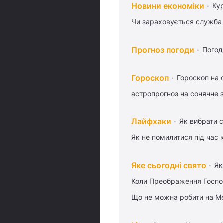
Новини економіки
Ку
Чи зараховується служба 
Прогноз погоди
Погод
Гороскоп
Гороскоп на 
астропрогноз на сонячне 
Лайфхаки
Як вибрати с
Як не помилитися під час 
Яке сьогодні свято
Як
Коли Преображення Госпо
Що не можна робити на Ме