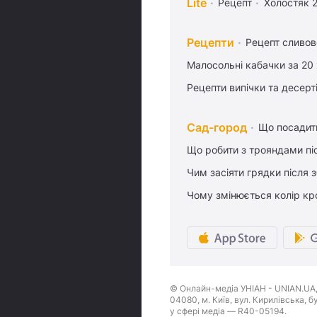
Lite
Рецепт
Холостяк 
Рецепти
Рецепт сливово
Малосольні кабачки за 20
Рецепти випічки та десерт
Сад-город
Що посадити
Що робити з трояндами піс
Чим засіяти грядки після
Чому змінюється колір кро
© Онлайн-медіа УНІАН - UNIAN.UA, 
04080, м. Київ, вул. Кирилівська, 
у сфері медіа — R40-05194.