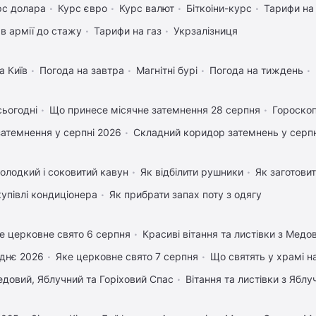
рс долара
Курс євро
Курс валют
Біткоіни-курс
Тарифи на
в армії до стажу
Тарифи на газ
Укрзалізниця
а Київ
Погода на завтра
Магнітні бурі
Погода на тиждень
сьогодні
Що принесе місячне затемнення 28 серпня
Гороскоп
затемнення у серпні 2026
Складний коридор затемнень у серпн
олодкий і соковитий кавун
Як відбілити рушники
Як заготовит
купівлі кондиціонера
Як прибрати запах поту з одягу
е церковне свято 6 серпня
Красиві вітання та листівки з Мед
днє 2026
Яке церковне свято 7 серпня
Що святять у храмі 
довий, Яблучний та Горіховий Спас
Вітання та листівки з Ябл