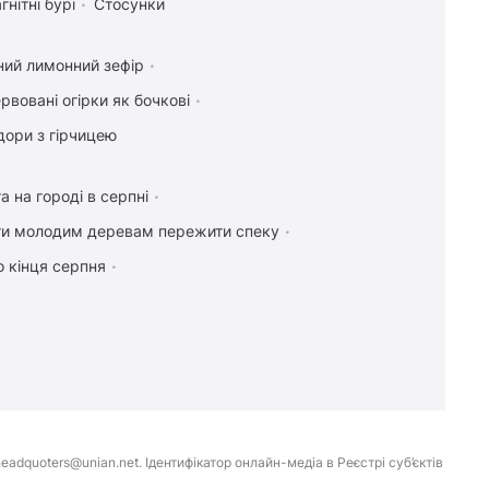
гнітні бурі
Стосунки
ний лимонний зефір
рвовані огірки як бочкові
дори з гірчицею
а на городі в серпні
ти молодим деревам пережити спеку
 кінця серпня
eadquoters@unian.net. Ідентифікатор онлайн-медіа в Реєстрі суб’єктів