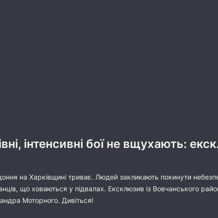
вні, інтенсивні бої не вщухають: ек
доння на Харківщині триває. Людей закликають покинути небезпе
ців, що ховаються у підвалах. Ексклюзив із Вовчанського район
андра Моторного. Дивіться!