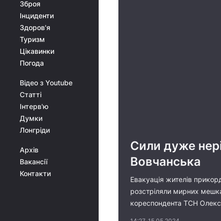
Зброя
Інциденти
Здоров'я
Туризм
Цікавинки
Погода
Відео з Youtube
Статті
Інтерв'ю
Думки
Лонгріди
Сили дуже нері
Архів
Вовчанська
Вакансії
Контакти
Евакуація жителів прикор
розстріляли мирних мешкан
кореспондента ТСН Олекс
14:27, 15.05.2024