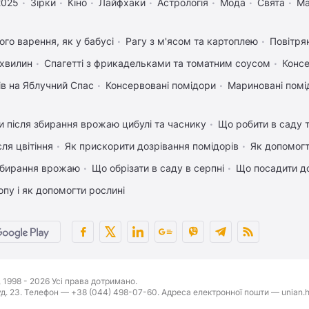
2025
Зірки
Кіно
Лайфхаки
Астрологія
Мода
Свята
Ма
го варення, як у бабусі
Рагу з м'ясом та картоплею
Повітря
 хвилин
Спагетті з фрикадельками та томатним соусом
Консе
ів на Яблучний Спас
Консервовані помідори
Мариновані помі
 після збирання врожаю цибулі та часнику
Що робити в саду т
ля цвітіння
Як прискорити дозрівання помідорів
Як допомог
 збирання врожаю
Що обрізати в саду в серпні
Що посадити до
пу і як допомогти рослині
1998 - 2026 Усі права дотримано.
буд. 23. Телефон — +38 (044) 498-07-60. Адреса електронної пошти — unian.h