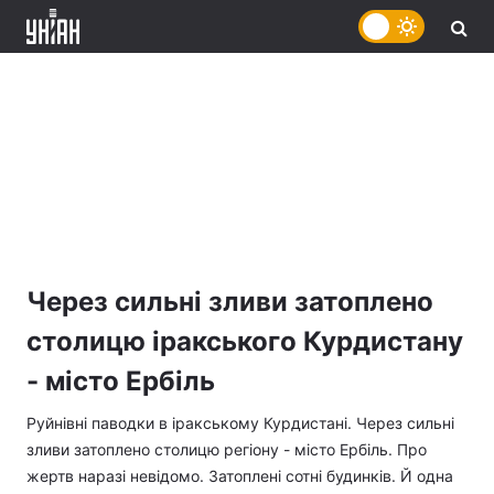
Через сильні зливи затоплено
столицю іракського Курдистану
- місто Ербіль
Руйнівні паводки в іракському Курдистані. Через сильні
зливи затоплено столицю регіону - місто Ербіль. Про
жертв наразі невідомо. Затоплені сотні будинків. Й одна