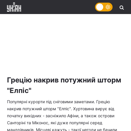
Грецію накрив потужний шторм
"Елпіс"
Популярні курорти під сніговими заметами. Грецію
накрив потужний шторм "Елпіс". Хуртовина вирує від
початку вихідних - засніжило Афіни, а також острови
Санторіні та Міконос, які дуже популярні серед
мандрівників. Місцеві кажуть - такої негоди не бачили