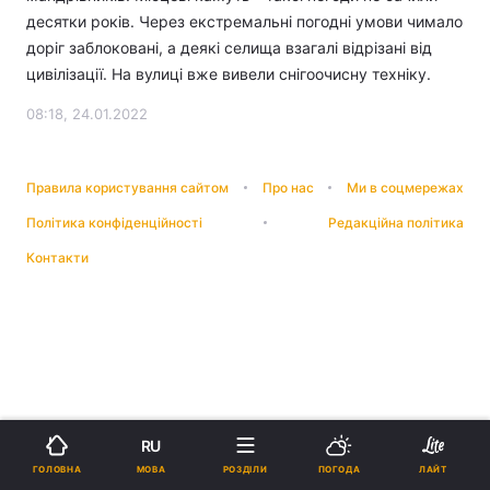
десятки років. Через екстремальні погодні умови чимало
доріг заблоковані, а деякі селища взагалі відрізані від
цивілізації. На вулиці вже вивели снігоочисну техніку.
08:18, 24.01.2022
Правила користування сайтом
Про нас
Ми в соцмережах
Політика конфіденційності
Редакційна політика
Контакти
RU
МОВА
ГОЛОВНА
РОЗДІЛИ
ПОГОДА
ЛАЙТ