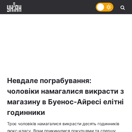
Невдале пограбування:
чоловіки намагалися викрасти з
магазину в Буенос-Айресі елітні
годинники
Троє чоловіків намагалися викрасти десять годинників
люкс-класу. Вони прикинулися покупцями та спершу