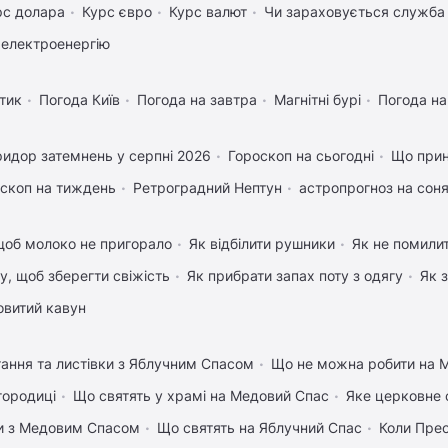
рс долара
Курс євро
Курс валют
Чи зараховується служба 
 електроенергію
тик
Погода Київ
Погода на завтра
Магнітні бурі
Погода н
идор затемнень у серпні 2026
Гороскоп на сьогодні
Що прин
скоп на тиждень
Ретроградний Нептун
астропрогноз на соня
щоб молоко не пригорало
Як відбілити рушники
Як не помилит
му, щоб зберегти свіжість
Як прибрати запах поту з одягу
Як 
овитий кавун
тання та листівки з Яблучним Спасом
Що не можна робити на М
городиці
Що святять у храмі на Медовий Спас
Яке церковне 
вки з Медовим Спасом
Що святять на Яблучний Спас
Коли Пре