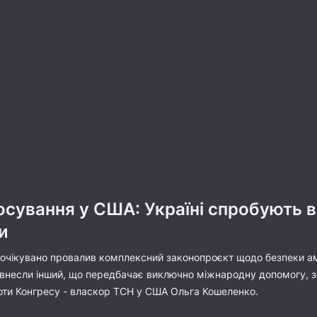
сування у США: Україні спробують в
и
очікувано провалив комплексний законопроєкт щодо безпеки а
д внесли інший, що передбачає виключно міжнародну допомогу, з
оти Конгресу - власкор ТСН у США Ольга Кошеленко.