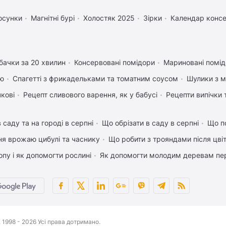
осунки
Магнітні бурі
Холостяк 2025
Зірки
Календар консе
бачки за 20 хвилин
Консервовані помідори
Мариновані помід
ею
Спагетті з фрикадельками та томатним соусом
Шулики з 
чкові
Рецепт сливового варення, як у бабусі
Рецепти випічки 
 саду та на городі в серпні
Що обрізати в саду в серпні
Що п
ня врожаю цибулі та часнику
Що робити з трояндами після цвіт
пу і як допомогти рослині
Як допомогти молодим деревам пе
1998 - 2026 Усі права дотримано.