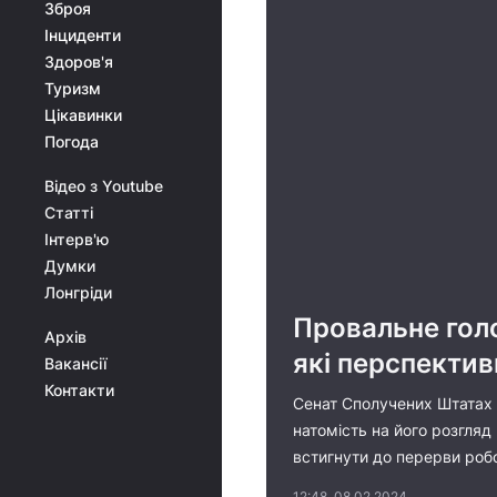
Зброя
Інциденти
Здоров'я
Туризм
Цікавинки
Погода
Відео з Youtube
Статті
Інтерв'ю
Думки
Лонгріди
Провальне голо
Архів
які перспектив
Вакансії
Контакти
Сенат Сполучених Штатах 
натомість на його розгля
встигнути до перерви роб
12:48, 08.02.2024