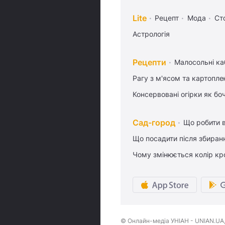
Lite
Рецепт
Мода
Ст
Астрологія
Рецепти
Малосольні ка
Рагу з м'ясом та картопл
Консервовані огірки як бо
Сад-город
Що робити в
Що посадити після збиран
Чому змінюється колір кро
© Онлайн-медіа УНІАН - UNIAN.UA, 