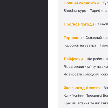
Новини економіки
Ку
Біткоіни-курс
Тарифи на
Прогноз погоди
Синоп
Гороскоп
Складний кор
Гороскоп на завтра
Горо
Лайфхаки
Що робити, 
Як заготовити м'яту на зи
Як вибрати солодкий і сок
Яке сьогодні свято
Ві
Коли Успіння Пресвятої Бо
Красиві вітання та листі