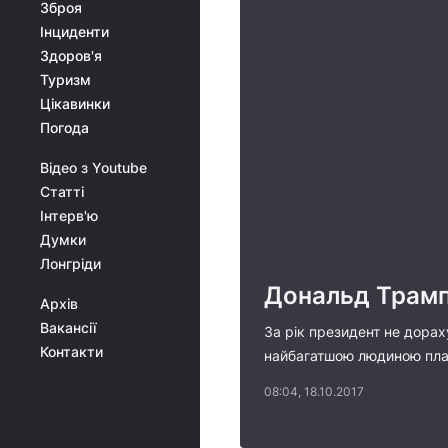
Зброя
Інциденти
Здоров'я
Туризм
Цікавинки
Погода
Відео з Youtube
Статті
Інтерв'ю
Думки
Лонгріди
Дональд Трамп 
Архів
Вакансії
За рік президент не дорах
Контакти
найбагатшою людиною план
08:04, 18.10.2017