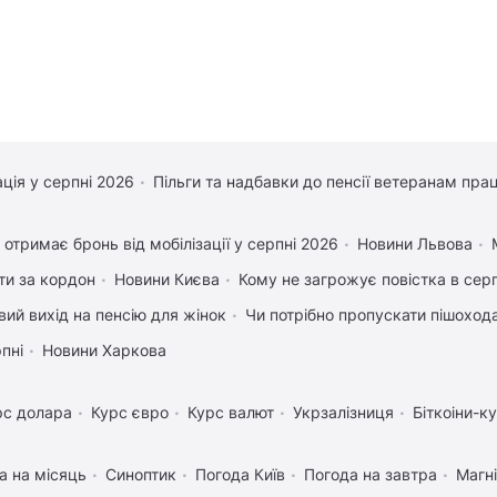
ація у серпні 2026
Пільги та надбавки до пенсії ветеранам прац
 отримає бронь від мобілізації у серпні 2026
Новини Львова
ати за кордон
Новини Києва
Кому не загрожує повістка в сер
ий вихід на пенсію для жінок
Чи потрібно пропускати пішохода,
рпні
Новини Харкова
рс долара
Курс євро
Курс валют
Укрзалізниця
Біткоіни-к
а на місяць
Синоптик
Погода Київ
Погода на завтра
Магні