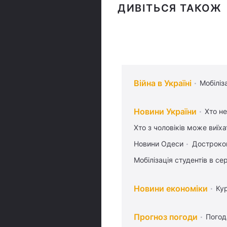
ДИВІТЬСЯ ТАКОЖ
Війна в Україні
Мобіліз
Новини України
Хто не
Хто з чоловіків може виїх
Новини Одеси
Достроков
Мобілізація студентів в се
Новини економіки
Ку
Прогноз погоди
Погод