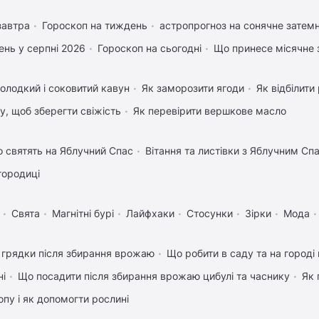
завтра
Гороскоп на тиждень
астропрогноз на сонячне затемн
нь у серпні 2026
Гороскоп на сьогодні
Що принесе місячне 
олодкий і соковитий кавун
Як заморозити ягоди
Як відбілити
му, щоб зберегти свіжість
Як перевірити вершкове масло
 святять на Яблучний Спас
Вітання та листівки з Яблучним Сп
городиці
Свята
Магнітні бурі
Лайфхаки
Стосунки
Зірки
Мода
 грядки після збирання врожаю
Що робити в саду та на городі 
ні
Що посадити після збирання врожаю цибулі та часнику
Як 
пу і як допомогти рослині