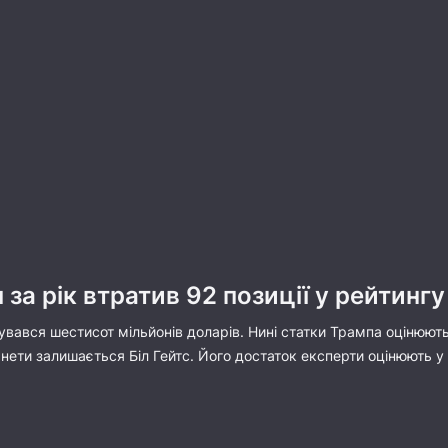
за рік втратив 92 позиції у рейтин
увався шестисот мільйонів доларів. Нині статки Трампа оцінюють
ети залишається Біл Гейтс. Його достаток експерти оцінюють у 