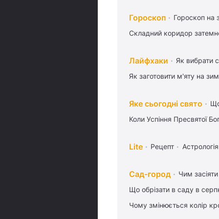
Гороскоп
Гороскоп на 
Складний коридор затемне
Лайфхаки
Як вибрати с
Як заготовити м'яту на зи
Яке сьогодні свято
Що
Коли Успіння Пресвятої Бо
Lite
Рецепт
Астрологія
Сад-город
Чим засіяти
Що обрізати в саду в серп
Чому змінюється колір кро