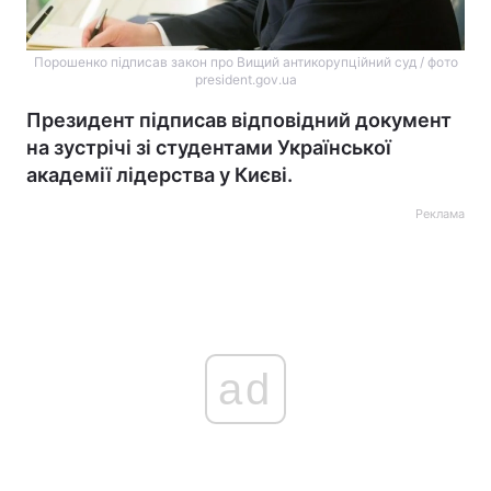
Порошенко підписав закон про Вищий антикорупційний суд / фото
president.gov.ua
Президент підписав відповідний документ
на зустрічі зі студентами Української
академії лідерства у Києві.
Реклама
ad