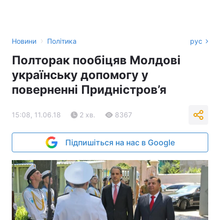
›
Новини
Політика
рус
Полторак пообіцяв Молдові
українську допомогу у
поверненні Придністров’я
15:08, 11.06.18
2 хв.
8367
Підпишіться на нас в Google