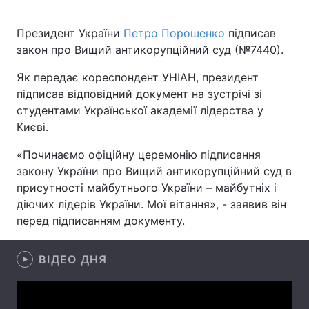
Президент України
Петро Порошенко
підписав
закон про Вищий антикорупційний суд (№7440).
Головна
Війна
Як передає кореспондент УНІАН, президент
Україна
Політика
підписав відповідний документ на зустрічі зі
студентами Української академії лідерства у
Економіка
Світ
Києві.
Спорт
Наука
«Починаємо офіційну церемонію підписання
закону України про Вищий антикорупційний суд в
Техно і зв'язок
Лайт
присутності майбутнього України – майбутніх і
діючих лідерів України. Мої вітання», - заявив він
Зброя
Інциденти
перед підписанням документу.
Здоров'я
Туризм
ВІДЕО ДНЯ
Цікавинки
Погода
Екологія
Регіони