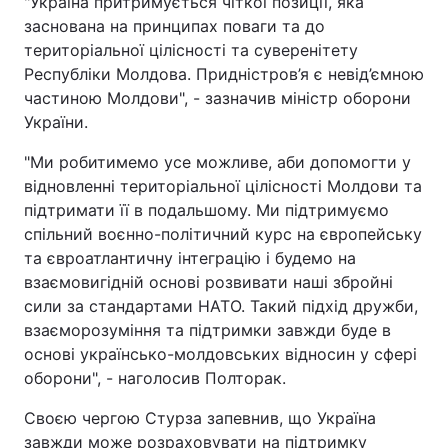
"Україна притримується чіткої позиції, яка
заснована на принципах поваги та до
територіальної цілісності та суверенітету
Республіки Молдова. Придністров’я є невід’ємною
частиною Молдови", - зазначив міністр оборони
України.
"Ми робитимемо усе можливе, аби допомогти у
відновленні територіальної цілісності Молдови та
підтримати її в подальшому. Ми підтримуємо
спільний воєнно-політичний курс на європейську
та євроатлантичну інтеграцію і будемо на
взаємовигідній основі розвивати наші збройні
сили за стандартами НАТО. Такий підхід дружби,
взаєморозуміння та підтримки завжди буде в
основі українсько-молдовських відносин у сфері
оборони", - наголосив Полторак.
Своєю чергою Стурза запевнив, що Україна
завжди може розраховувати на підтримку