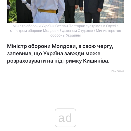
Міністр оборони України Степан Полторак зустрівся в Одесі з
міністром оборони Молдови Еудженом Стурзою / Министерство
обороны Украины
Міністр оборони Молдови, в свою чергу,
запевнив, що Україна завжди може
розраховувати на підтримку Кишиніва.
Реклама
ad