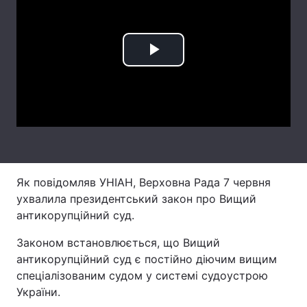
Лонгріди
Play
Відео з Youtube
Статті
Video
Інтерв'ю
Думки
Архів
Вакансії
Контакти
Як повідомляв УНІАН, Верховна Рада 7 червня
Послуги
ухвалила президентський закон про Вищий
антикорупційний суд.
Законом встановлюється, що Вищий
антикорупційний суд є постійно діючим вищим
спеціалізованим судом у системі судоустрою
України.