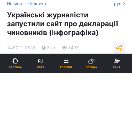
›
Новини
Політика
рус
Українські журналісти
запустили сайт про декларації
чиновників (інфографіка)
14:57, 11.06.18
2 хв.
3497
RU
Підпишіться на нас в Google
МОВА
ГОЛОВНА
РОЗДІЛИ
ПОГОДА
ЛАЙТ