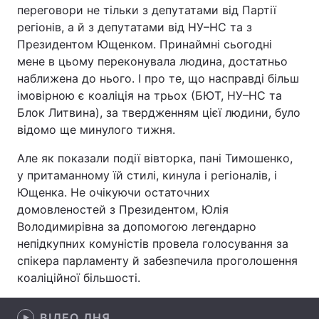
переговори не тільки з депутатами від Партії
регіонів, а й з депутатами від НУ–НС та з
Президентом Ющенком. Принаймні сьогодні
мене в цьому переконувала людина, достатньо
Головна
Війна
наближена до нього. І про те, що насправді більш
Україна
Політика
імовірною є коаліція на трьох (БЮТ, НУ–НС та
Блок Литвина), за твердженням цієї людини, було
Економіка
Світ
відомо ще минулого тижня.
Спорт
Наука
Але як показали події вівторка, пані Тимошенко,
у притаманному їй стилі, кинула і регіоналів, і
Техно і зв'язок
Лайт
Ющенка. Не очікуючи остаточних
домовленостей з Президентом, Юлія
Зброя
Інциденти
Володимирівна за допомогою легендарно
непідкупних комуністів провела голосування за
Здоров'я
Туризм
спікера парламенту й забезпечила проголошення
коаліційної більшості.
Цікавинки
Погода
Екологія
Регіони
ВІДЕО ДНЯ