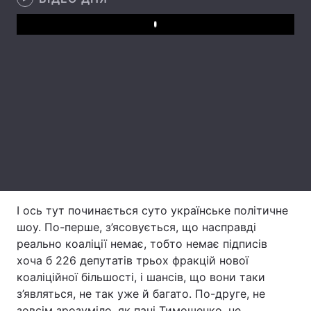
Лонгріди
Play
Відео з Youtube
Статті
Інтерв'ю
Думки
Архів
Вакансії
Контакти
Послуги
І ось тут починається суто українське політичне
шоу. По-перше, з’ясовується, що насправді
реально коаліції немає, тобто немає підписів
хоча б 226 депутатів трьох фракцій нової
коаліційної більшості, і шансів, що вони таки
з’являться, не так уже й багато. По-друге, не
зовсім зрозуміло, як пані Тимошенко, не