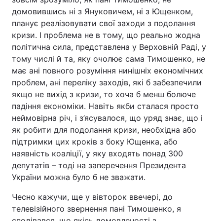
домовившись ні з Януковичем, ні з Ющенком,
Тема оформлення
планує реалізовувати свої заходи з подолання
кризи. І проблема не в тому, що реально жодна
політична сила, представлена у Верховній Раді, у
тому числі й та, яку очолює сама Тимошенко, не
має ані повного розуміння нинішніх економічних
проблем, ані переліку заходів, які б забезпечили
якщо не вихід з кризи, то хоча б менш болюче
падіння економіки. Навіть якби сталася просто
неймовірна річ, і з’ясувалося, що уряд знає, що і
як робити для подолання кризи, необхідна або
підтримки цих кроків з боку Ющенка, або
наявність коаліції, у яку входять понад 300
депутатів – тоді на заперечення Президента
України можна було б не зважати.
Чесно кажучи, ще у вівторок ввечері, до
телевізійного звернення пані Тимошенко, я
сподівався, що якісь домовленості з