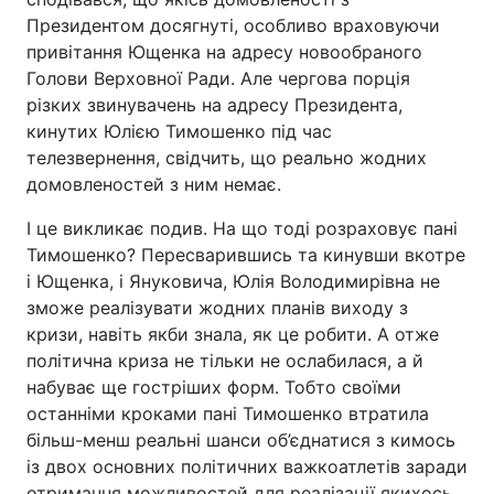
Президентом досягнуті, особливо враховуючи
привітання Ющенка на адресу новообраного
Голови Верховної Ради. Але чергова порція
різких звинувачень на адресу Президента,
кинутих Юлією Тимошенко під час
телезвернення, свідчить, що реально жодних
домовленостей з ним немає.
І це викликає подив. На що тоді розраховує пані
Тимошенко? Пересварившись та кинувши вкотре
і Ющенка, і Януковича, Юлія Володимирівна не
зможе реалізувати жодних планів виходу з
кризи, навіть якби знала, як це робити. А отже
політична криза не тільки не ослабилася, а й
набуває ще гостріших форм. Тобто своїми
останніми кроками пані Тимошенко втратила
більш-менш реальні шанси об’єднатися з кимось
із двох основних політичних важкоатлетів заради
отримання можливостей для реалізації якихось