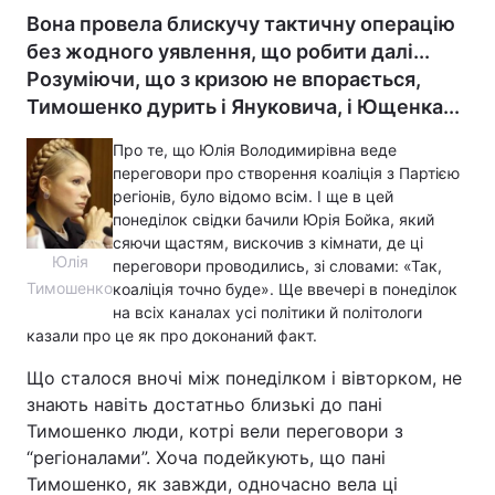
Вона провела блискучу тактичну операцію
без жодного уявлення, що робити далі...
Розуміючи, що з кризою не впорається,
Тимошенко дурить і Януковича, і Ющенка...
Про те, що Юлія Володимирівна веде
переговори про створення коаліція з Партією
регіонів, було відомо всім. І ще в цей
понеділок свідки бачили Юрія Бойка, який
сяючи щастям, вискочив з кімнати, де ці
Юлія
переговори проводились, зі словами: «Так,
Тимошенко
коаліція точно буде». Ще ввечері в понеділок
на всіх каналах усі політики й політологи
казали про це як про доконаний факт.
Що сталося вночі між понеділком і вівторком, не
знають навіть достатньо близькі до пані
Тимошенко люди, котрі вели переговори з
“регіоналами”. Хоча подейкують, що пані
Тимошенко, як завжди, одночасно вела ці