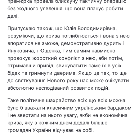
прем’єрка провела блискучу тактичну операцію
без жодного уявлення, що вона планує робити
далі.
Припускаю також, що Юлія Володимирівна,
розуміючи, що криза поглиблюється і вона з нею
впоратися не зможе, демонстративно дурить і
Януковича, і Ющенка, тим самим навмисно
провокує жорсткий конфлікт з нею, аби потім,
отримавши привід, звинуватити саме їх в усіх
бідах та гримнути дверима. Якщо це так, то ще
до святкування Нового року нас може очікувати
абсолютно несподіваний розвиток подій.
Таке політичне шахрайство всіх що всіх можна
було б вважати класичним українським бардаком
і не звертати на нього увагу, якби не економічна
криза, яку з кожним днем дедалі більше
громадян України відчуває на собі.