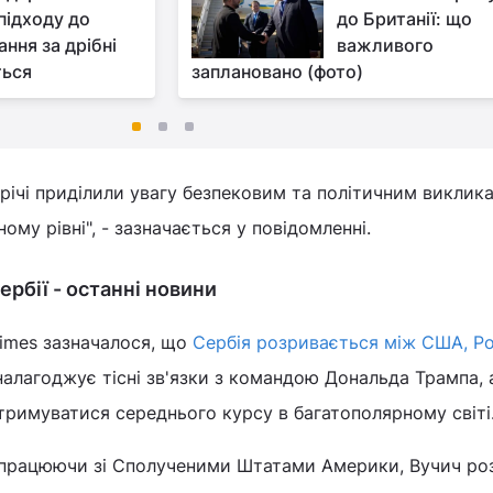
підходу до
до Британії: що
ння за дрібні
важливого
ться
заплановано (фото)
трічі приділили увагу безпековим та політичним виклик
ному рівні", - зазначається у повідомленні.
ербії - останні новини
 Times зазначалося, що
Сербія розривається між США, Ро
налагоджує тісні зв'язки з командою Дональда Трампа, 
римуватися середнього курсу в багатополярному світі
 працюючи зі Сполученими Штатами Америки, Вучич ро