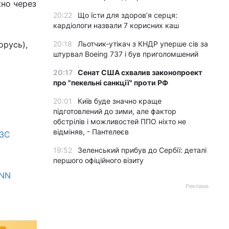
жно через
20:22
Що їсти для здоров’я серця:
кардіологи назвали 7 корисних каш
орусь),
20:18
Льотчик-утікач з КНДР уперше сів за
штурвал Boeing 737 і був приголомшений
20:17
Сенат США схвалив законопроект
про "пекельні санкції" проти РФ
20:01
Київ буде значно краще
підготовлений до зими, але фактор
обстрілів і можливостей ППО ніхто не
відміняв, - Пантелеєв
МЗС
19:52
Зеленський прибув до Сербії: деталі
першого офіційного візиту
CNN
Реклама