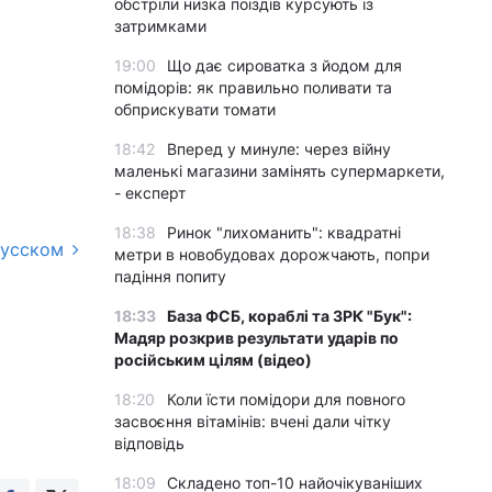
обстріли низка поїздів курсують із
затримками
19:00
Що дає сироватка з йодом для
помідорів: як правильно поливати та
обприскувати томати
18:42
Вперед у минуле: через війну
маленькі магазини замінять супермаркети,
- експерт
18:38
Ринок "лихоманить": квадратні
русском
метри в новобудовах дорожчають, попри
падіння попиту
18:33
База ФСБ, кораблі та ЗРК "Бук":
Мадяр розкрив результати ударів по
російським цілям (відео)
18:20
Коли їсти помідори для повного
засвоєння вітамінів: вчені дали чітку
відповідь
18:09
Складено топ-10 найочікуваніших