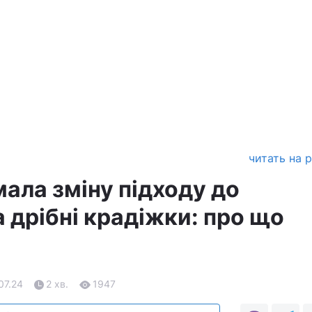
читать на 
ала зміну підходу до
 дрібні крадіжки: про що
07.24
2 хв.
1947