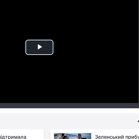
Play
Video
підтримала
Зеленський приб