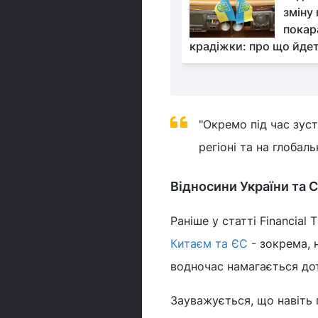
спецпредставника
зміну 
НАТО в Україні
покара
крадіжки: про що йде
"Окремо під час зус
регіоні та на глобаль
Відносини України та С
Раніше у статті Financial
Китаєм та ЄС
- зокрема, 
водночас намагається дот
Зауважується, що навіть