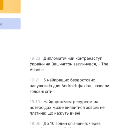
k
19:23
Дипломатичний контранаступ
України на Вашингтон захлинувся, - The
Atlantic
19:21
5 найкращих бездротових
навушників для Android: фахівці назвали
головні хіти
19:19
Найдорожчим ресурсом на
астероїдах може виявитися зовсім не
платина: що кажуть вчені
19:06
До 10 годин спізнення: через