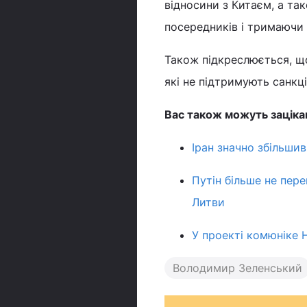
відносини з Китаєм, а та
посередників і тримаючи 
Також підкреслюється, що
які не підтримують санкції
Вас також можуть заціка
Іран значно збільшив
Путін більше не пере
Литви
У проекті комюніке 
Володимир Зеленський