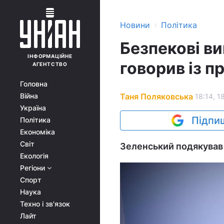
›
Новини
Політика
Безпекові в
ІНФОРМАЦІЙНЕ
говорив із п
АГЕНТСТВО
Головна
Таня Поляковська
Війна
18:14, 1
Україна
Підпиш
Політика
Економіка
Світ
Зеленський подякував 
Екологія
Регіони
Спорт
Наука
Техно і зв'язок
Лайт