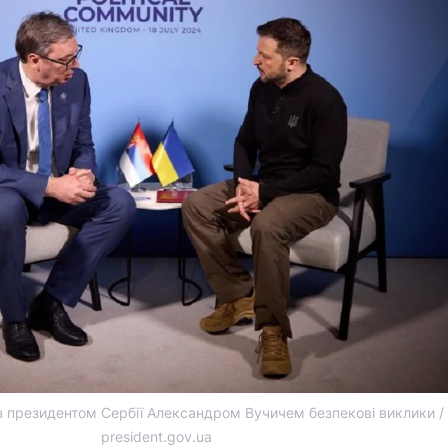
з президентом Сербії Александром Вучичем безпекові виклики /
president.gov.ua