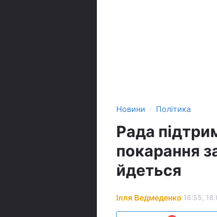
›
Новини
Політика
Рада підтрим
покарання за
йдеться
Ілля Ведмеденко
16:55, 18.