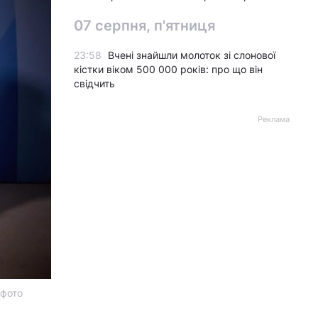
07 серпня, п'ятниця
23:58
Вчені знайшли молоток зі слонової
кістки віком 500 000 років: про що він
свідчить
Реклама
 фото