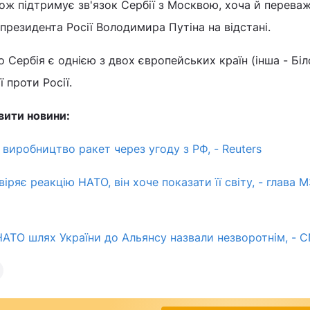
кож підтримує зв'язок Сербії з Москвою, хоча й перева
президента Росії Володимира Путіна на відстані.
 Сербія є однією з двох європейських країн (інша - Біл
 проти Росії.
вити новини:
 виробництво ракет через угоду з РФ, - Reuters
віряє реакцію НАТО, він хоче показати її світу, - глава 
НАТО шлях України до Альянсу назвали незворотнім, - 