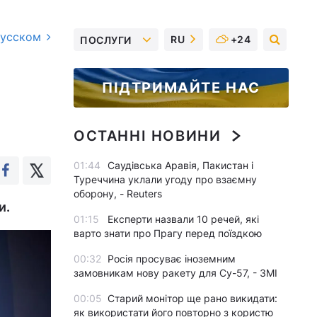
русском
RU
+24
ПОСЛУГИ
ПІДТРИМАЙТЕ НАС
ОСТАННІ НОВИНИ
01:44
Саудівська Аравія, Пакистан і
Туреччина уклали угоду про взаємну
оборону, - Reuters
и.
01:15
Експерти назвали 10 речей, які
варто знати про Прагу перед поїздкою
00:32
Росія просуває іноземним
замовникам нову ракету для Су-57, - ЗМІ
00:05
Старий монітор ще рано викидати:
як використати його повторно з користю