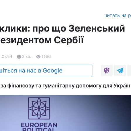
читать на 
иклики: про що Зеленський
резидентом Сербії
8.07.24
2 хв.
1166
іться на нас в Google
за фінансову та гуманітарну допомогу для Україн