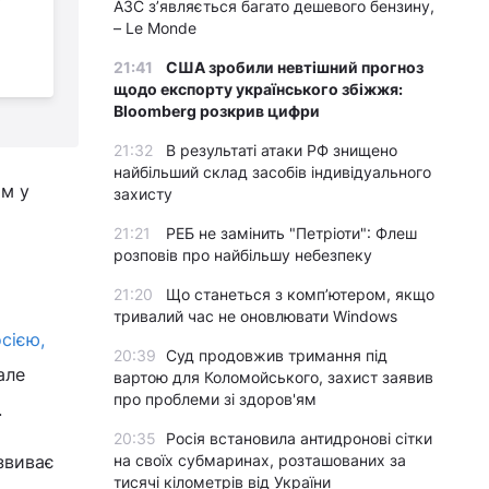
АЗС з’являється багато дешевого бензину,
спецпредставника
– Le Monde
НАТО в Україні
21:41
США зробили невтішний прогноз
к
щодо експорту українського збіжжя:
Bloomberg розкрив цифри
21:32
В результаті атаки РФ знищено
найбільший склад засобів індивідуального
ам у
захисту
21:21
РЕБ не замінить "Петріоти": Флеш
розповів про найбільшу небезпеку
21:20
Що станеться з комп’ютером, якщо
тривалий час не оновлювати Windows
сією,
20:39
Суд продовжив тримання під
але
вартою для Коломойського, захист заявив
про проблеми зі здоров'ям
.
20:35
Росія встановила антидронові сітки
звиває
на своїх субмаринах, розташованих за
тисячі кілометрів від України