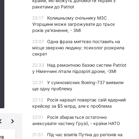
країни, які можуть допомогти Україні з
ракетами до Patriot
23:17
Колишньому очільнику МЗС
Угорщини може загрожувати до трьох
років ув'язнення, - ЗМІ
23:07
Одна фраза миттєво поставить на
місце зверхню людину: психолог розкрила
секрет
22:33
Над ремонтною базою систем Patriot
у Німеччині літали підозрілі дрони, -ЗМІ
22:31
У сумнозвісних Boeing-737 виявили
ще одну проблему
22:12
Росія нарешті повертає свій ядерний
крейсер за $5 млрд, але є проблема
22:01
Росія збирається остаточно
анексувати частину Грузії, - країни НАТО
21:51
Під час візитів Путіна до регіонів на
ув
Призначено