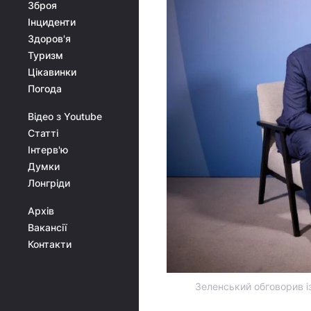
Зброя
Інциденти
Здоров'я
Туризм
Цікавинки
Погода
Відео з Youtube
Статті
Інтерв'ю
Думки
Лонгріди
Архів
Вакансії
Контакти
Зеленський обговорив і