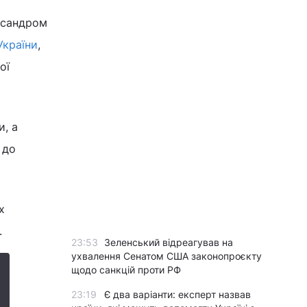
ксандром
України
,
ої
и, а
 до
х
.
23:53
Зеленський відреагував на
ухвалення Сенатом США законопроєкту
щодо санкцій проти РФ
23:19
Є два варіанти: експерт назвав