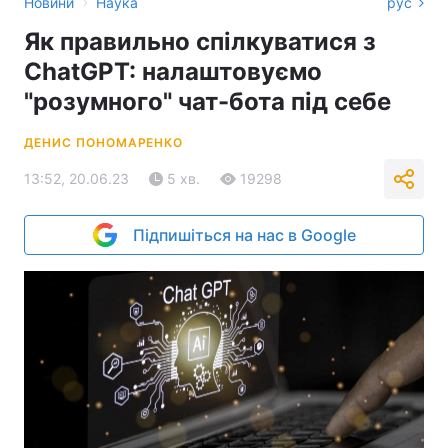
›
Новини
Наука
рус
Як правильно спілкуватися з
ChatGPT: налаштовуємо
"розумного" чат-бота під себе
ДЕНИС ПОНОМАРЕНКО
13:52, 20.06.23
5 хв.
19298
Підпишіться на нас в Google