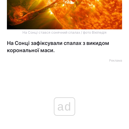
На Сонці стався сонячний спалах / фото Вікіпедія
На Сонці зафіксували спалах з викидом
корональної маси.
Реклама
ad