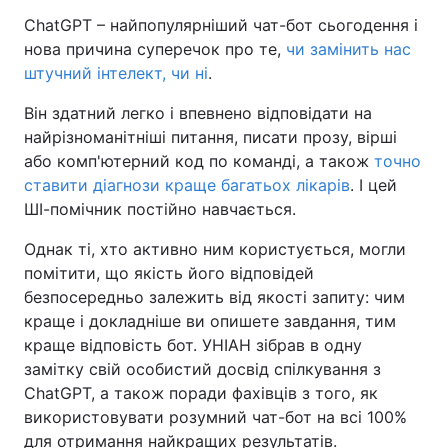
ChatGPT – найпопулярніший чат-бот сьогодення і
нова причина суперечок про те,
чи замінить нас
штучний інтелект, чи ні
.
Він здатний легко і впевнено відповідати на
найрізноманітніші питання, писати прозу, вірші
або комп'ютерний код по команді, а також
точно
ставити діагнози краще багатьох лікарів
. І цей
ШІ-помічник постійно навчається.
Однак ті, хто активно ним користується, могли
помітити, що якість його відповідей
безпосередньо залежить від якості запиту: чим
краще і докладніше ви опишете завдання, тим
краще відповість бот. УНІАН зібрав в одну
замітку свій особистий досвід спілкування з
ChatGPT, а також поради фахівців з того, як
використовувати розумний чат-бот на всі 100%
для отримання найкращих результатів.