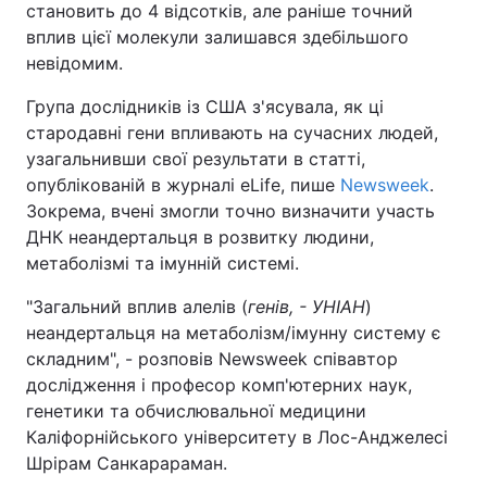
становить до 4 відсотків, але раніше точний
вплив цієї молекули залишався здебільшого
невідомим.
Група дослідників із США з'ясувала, як ці
стародавні гени впливають на сучасних людей,
узагальнивши свої результати в статті,
опублікованій в журналі eLife, пише
Newsweek
.
Зокрема, вчені змогли точно визначити участь
ДНК неандертальця в розвитку людини,
метаболізмі та імунній системі.
"Загальний вплив алелів (
генів, - УНІАН
)
неандертальця на метаболізм/імунну систему є
складним", - розповів Newsweek співавтор
дослідження і професор комп'ютерних наук,
генетики та обчислювальної медицини
Каліфорнійського університету в Лос-Анджелесі
Шрірам Санкарараман.