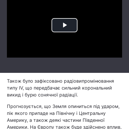
Лонгріди
Відео з Youtube
Статті
Play
Інтерв'ю
Думки
Video
Архів
Вакансії
Контакти
Послуги
Також було зафіксовано радіовипромінювання
типу IV, що передбачає сильний корональний
викид і бурю сонячної радіації.
Прогнозується, що Земля опиниться під ударом,
пік якого припаде на Північну і Центральну
Америку, а також деякі частини Південної
Америки. На Європу також буде здійснено вплив,