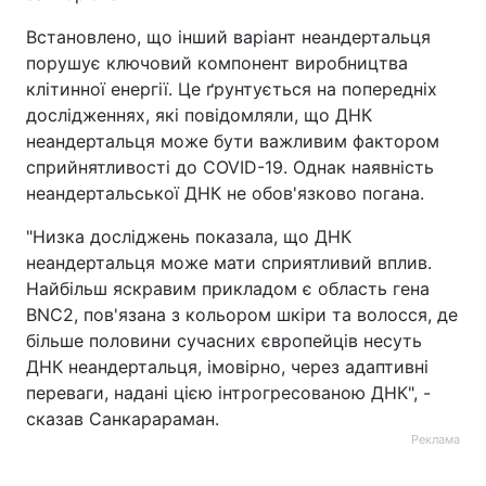
Встановлено, що інший варіант неандертальця
порушує ключовий компонент виробництва
клітинної енергії. Це ґрунтується на попередніх
дослідженнях, які повідомляли, що ДНК
неандертальця може бути важливим фактором
сприйнятливості до COVID-19. Однак наявність
неандертальської ДНК не обов'язково погана.
"Низка досліджень показала, що ДНК
неандертальця може мати сприятливий вплив.
Найбільш яскравим прикладом є область гена
BNC2, пов'язана з кольором шкіри та волосся, де
більше половини сучасних європейців несуть
ДНК неандертальця, імовірно, через адаптивні
переваги, надані цією інтрогресованою ДНК", -
сказав Санкарараман.
Реклама