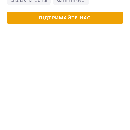
спалах на Сонці
магнітні бурі
ПІДТРИМАЙТЕ НАС