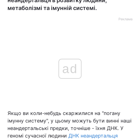
неандертальця в розвитку людини,
метаболізмі та імунній системі.
Реклама
ad
Якщо ви коли-небудь скаржилися на "погану
імунну систему", у цьому можуть бути винні наші
неандертальські предки, точніше - їхня ДНК. У
геномі сучасної людини
ДНК неандертальця