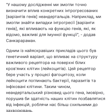
"У нашому дослідженні ми змогли точно
визначити вплив конкретних інтрогресованих
[варіантів генів] неандертальців. Наприклад, ми
змогли знайти випадки інтрогресії [варіанти
генів], які впливають на функцію генів, які, як
відомо, важливі для імунної функції", - додав
Санкарараман.
Одним із найяскравіших прикладів цього був
генетичний варіант, що впливає на структуру
важливого рецептора на поверхні білих
кров'яних клітин (лейкоцитів). Цей рецептор
бере участь у процесі фагоцитозу, коли
лейкоцити поглинають бактерії, паразитів та
інфіковані клітини. Таким чином,
неандертальський різновид цього гена, імовірно,
порушив би здатність наших клітин позбавлятися
від інфекцій, роблячи нас більш схильними до
захворювань.