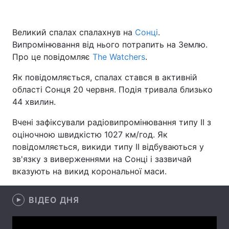
Великий спалах спалахнув на
Сонці
.
Випромінювання від нього потрапить на Землю.
Головна
Війна
Про це повідомляє
The Watchers
.
Україна
Політика
Як повідомляється, спалах стався в активній
області Сонця 20 червня. Подія тривала близько
Економіка
Світ
44 хвилин.
Спорт
Наука
Вчені зафіксували радіовипромінювання типу II з
оціночною швидкістю 1027 км/год. Як
Техно і зв'язок
Лайт
повідомляється, викиди типу II відбуваються у
Зброя
Інциденти
зв'язку з виверженнями на Сонці і зазвичай
вказують на викид корональної маси.
Здоров'я
Туризм
ВІДЕО ДНЯ
Цікавинки
Погода
Екологія
Регіони