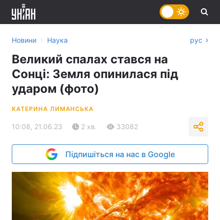
›
Новини
Наука
рус
Великий спалах стався на
Сонці: Земля опинилася під
ударом (фото)
КАТЕРИНА ЛИМАНСЬКА
10:08, 21.06.23
2 хв.
33082
Підпишіться на нас в Google