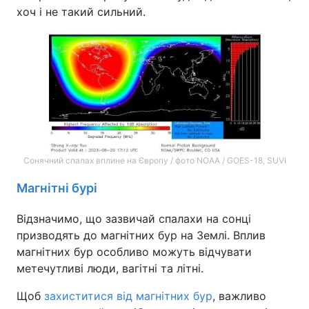
хоч і не такий сильний.
Тема оформлення
Сонячний спалах вплине на Європу / фото NOAA / GOES-18, SUVI
Магнітні бурі
Відзначимо, що зазвичай спалахи на сонці
призводять до магнітних бур на Землі. Вплив
магнітних бур особливо можуть відчувати
метечутливі люди, вагітні та літні.
Щоб
захиститися від магнітних бур
, важливо