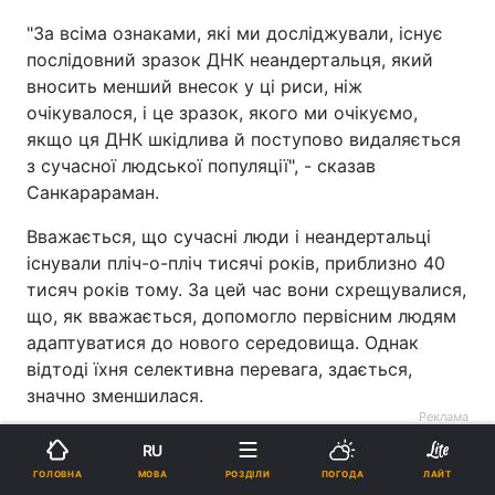
"За всіма ознаками, які ми досліджували, існує
послідовний зразок ДНК неандертальця, який
вносить менший внесок у ці риси, ніж
очікувалося, і це зразок, якого ми очікуємо,
якщо ця ДНК шкідлива й поступово видаляється
з сучасної людської популяції", - сказав
Санкарараман.
Вважається, що сучасні люди і неандертальці
існували пліч-о-пліч тисячі років, приблизно 40
тисяч років тому. За цей час вони схрещувалися,
що, як вважається, допомогло первісним людям
адаптуватися до нового середовища. Однак
відтоді їхня селективна перевага, здається,
значно зменшилася.
Реклама
RU
МОВА
ГОЛОВНА
РОЗДІЛИ
ПОГОДА
ЛАЙТ