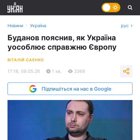
›
Новини
Україна
рус
Буданов пояснив, як Україна
уособлює справжню Європу
ВІТАЛІЙ САЄНКО
17:18, 09.05.26
1 хв.
3366
Підпишіться на нас в Google