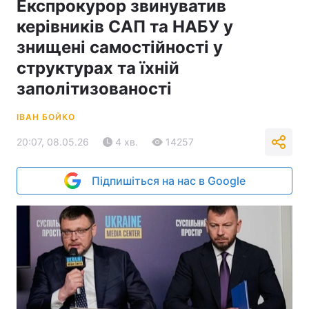
Експрокурор звинуватив
керівників САП та НАБУ у
знищені самостійності у
структурах та їхній
заполітизованості
ІВАН БОЙКО
20:07, 08.05.26
4 хв.
14257
Підпишіться на нас в Google