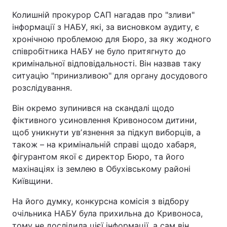
Колишній прокурор САП нагадав про "зливи"
інформації з НАБУ, які, за висновком аудиту, є
хронічною проблемою для Бюро, за яку жодного
співробітника НАБУ не було притягнуто до
кримінальної відповідальності. Він назвав таку
ситуацію "принизливою" для органу досудового
розслідування.
Він окремо зупинився на скандалі щодо
фіктивного усиновлення Кривоносом дитини,
щоб уникнути увʼязнення за підкуп виборців, а
також – на кримінальній справі щодо хабаря,
фігурантом якої є директор Бюро, та його
махінаціях із землею в Обухівському районі
Київщини.
На його думку, конкурсна комісія з відбору
очільника НАБУ була прихильна до Кривоноса,
тому не дослідила цієї інформації, а сам він