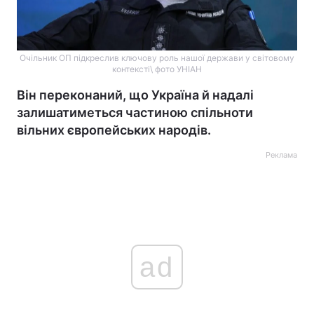
Очільник ОП підкреслив ключову роль нашої держави у світовому
контексті\ фото УНІАН
Він переконаний, що Україна й надалі
залишатиметься частиною спільноти
вільних європейських народів.
Реклама
ad