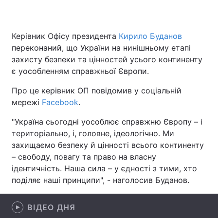
Керівник Офісу президента
Кирило Буданов
Головна
Війна
переконаний, що України на нинішньому етапі
захисту безпеки та цінностей усього континенту
Україна
Політика
є уособленням справжньої Європи.
Економіка
Світ
Про це керівник ОП повідомив у соціальній
мережі
Facebook
.
Спорт
Наука
"Україна сьогодні уособлює справжню Європу – і
Техно і зв'язок
Лайт
територіально, і, головне, ідеологічно. Ми
захищаємо безпеку й цінності всього континенту
Зброя
Інциденти
– свободу, повагу та право на власну
ідентичність. Наша сила – у єдності з тими, хто
Здоров'я
Туризм
поділяє наші принципи", - наголосив Буданов.
Цікавинки
Погода
ВІДЕО ДНЯ
Екологія
Регіони