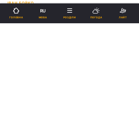
ІВАН БОЙКО
RU
19:05, 08.05.26
6 хв.
644
МОВА
ГОЛОВНА
РОЗДІЛИ
ПОГОДА
ЛАЙТ
Підпишіться на нас в Google
Вона стверджує, що частина людей, які
публічно позиціонують себе як борці з
корупцією, фактично втручаються в
управління державою та підривають її