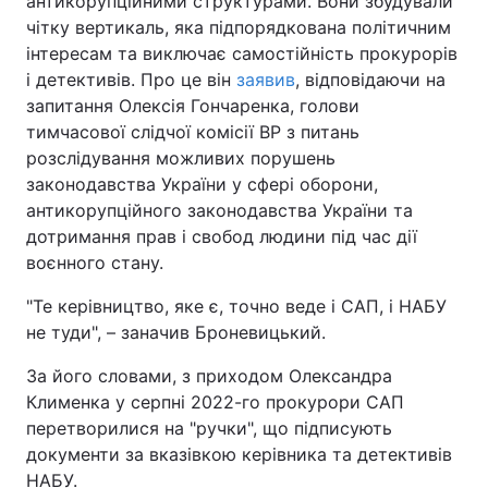
антикорупційними структурами. Вони збудували
чітку вертикаль, яка підпорядкована політичним
інтересам та виключає самостійність прокурорів
і детективів. Про це він
заявив
, відповідаючи на
запитання Олексія Гончаренка, голови
тимчасової слідчої комісії ВР з питань
розслідування можливих порушень
законодавства України у сфері оборони,
антикорупційного законодавства України та
дотримання прав і свобод людини під час дії
воєнного стану.
"Те керівництво, яке є, точно веде і САП, і НАБУ
не туди", – заначив Броневицький.
За його словами, з приходом Олександра
Клименка у серпні 2022-го прокурори САП
перетворилися на "ручки", що підписують
документи за вказівкою керівника та детективів
НАБУ.