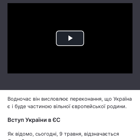
Лонгріди
Відео з Youtube
Статті
Play
Інтерв'ю
Думки
Архів
Вакансії
Video
Контакти
Послуги
Водночас він висловлює переконання, що Україна
є і буде частиною вільної європейської родини.
Вступ України в ЄС
Як відомо, сьогодні, 9 травня, відзначається