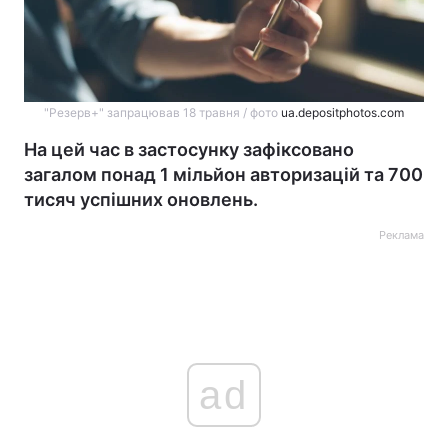
"Резерв+" запрацював 18 травня / фото
ua.depositphotos.com
На цей час в застосунку зафіксовано
загалом понад 1 мільйон авторизацій та 700
тисяч успішних оновлень.
Реклама
ad