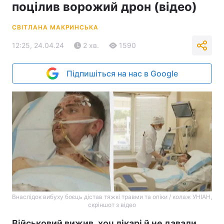
поцілив ворожий дрон (відео)
СВІТЛАНА МАКРИНСЬКА
12:25, 24.04.24
2 хв.
1590
Підпишіться на нас в Google
Внаслідок вибуху боєць дістав тяжкі травми та опіки / колаж УНІАН,
скріншот з відео
Військовий вижив, хоч лікарі й не давали