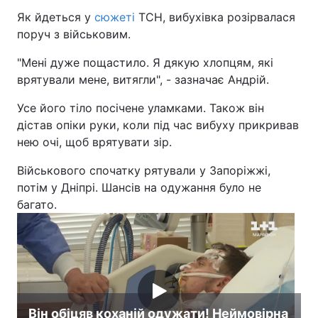
Як йдеться у
сюжеті
ТСН, вибухівка розірвалася
поруч з військовим.
"Мені дуже пощастило. Я дякую хлопцям, які
врятували мене, витягли", - зазначає Андрій.
Усе його тіло посічене уламками. Також він
дістав опіки руки, коли під час вибуху прикривав
нею очі, щоб врятувати зір.
Військового спочатку рятували у Запоріжжі,
потім у Дніпрі. Шансів на одужання було не
багато.
Він обіцяв коханій одужати! Неймовірна