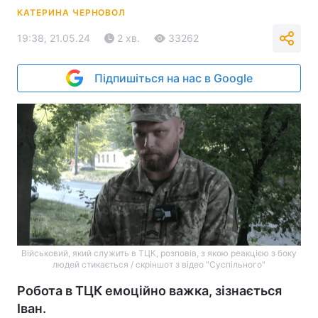
КАТЕРИНА ЧЕРНОВОЛ
19:38, 21.05.24
2 хв.
33262
Підпишіться на нас в Google
Військовий, який служить в ТЦК, розповів, з якою реакцією з боку
людей стикається / скріншот з відео "Суспільного"
Робота в ТЦК емоційно важка, зізнається
Іван.