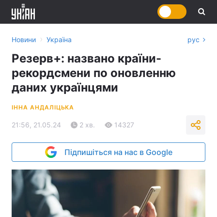
›
Новини
Україна
рус
Резерв+: названо країни-
рекордсмени по оновленню
даних українцями
ІННА АНДАЛІЦЬКА
21:56, 21.05.24
2 хв.
14327
Підпишіться на нас в Google