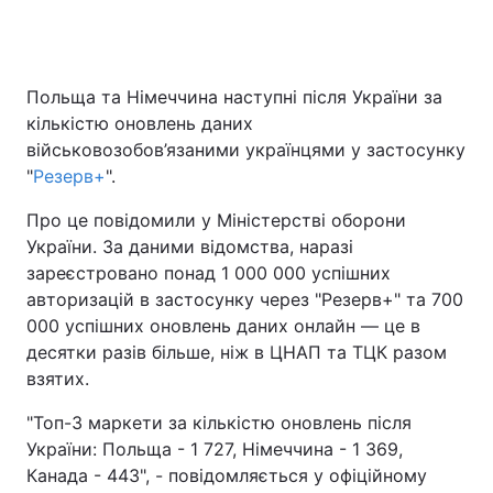
Головна
Війна
Польща та Німеччина наступні після України за
кількістю оновлень даних
Україна
Політика
військовозобов’язаними українцями у застосунку
"
Резерв+
".
Економіка
Світ
Про це повідомили у Міністерстві оборони
Спорт
Наука
України. За даними відомства, наразі
зареєстровано понад 1 000 000 успішних
Техно і зв'язок
Лайт
авторизацій в застосунку через "Резерв+" та 700
000 успішних оновлень даних онлайн — це в
Зброя
Інциденти
десятки разів більше, ніж в ЦНАП та ТЦК разом
взятих.
Здоров'я
Туризм
"Топ-3 маркети за кількістю оновлень після
Цікавинки
Погода
України: Польща - 1 727, Німеччина - 1 369,
Канада - 443", - повідомляється у офіційному
Екологія
Регіони