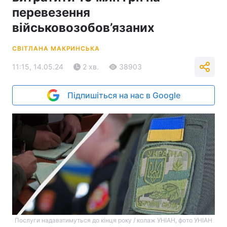
перевезення
військовозобов’язаних
СВІТЛАНА МАКРИНСЬКА
11:15, 14.05.24
2 хв.
38903
Підпишіться на нас в Google
Послуги надаватимуться до кінця року / колаж УНІАН, фото УНІАН