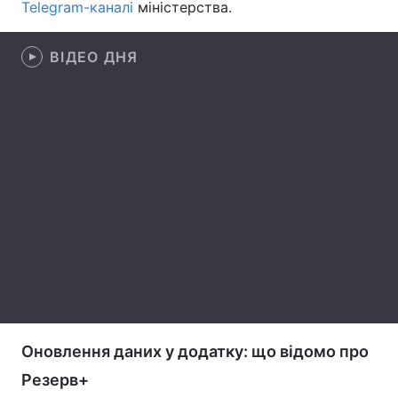
Telegram-каналі
міністерства.
Лонгріди
ВІДЕО ДНЯ
Відео з Youtube
Статті
Інтерв'ю
Думки
Архів
Вакансії
Контакти
Послуги
Оновлення даних у додатку: що відомо про
Резерв+