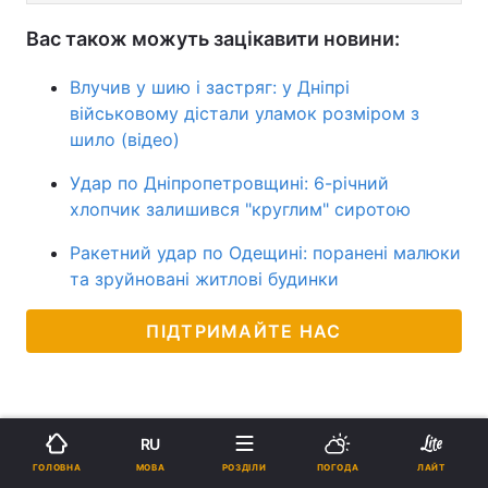
Вас також можуть зацікавити новини:
Влучив у шию і застряг: у Дніпрі
військовому дістали уламок розміром з
шило (відео)
Удар по Дніпропетровщині: 6-річний
хлопчик залишився "круглим" сиротою
Ракетний удар по Одещині: поранені малюки
та зруйновані житлові будинки
ПІДТРИМАЙТЕ НАС
RU
МОВА
ГОЛОВНА
РОЗДІЛИ
ПОГОДА
ЛАЙТ