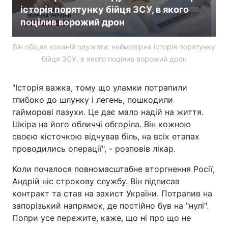
історія порятунку бійця ЗСУ, в якого
поцілив ворожий дрон
Він обіцяв коханій одужати: неймовірна історія порятунку
бійця ЗСУ, в якого поцілив ворожий дрон
"Історія важка, тому що уламки потрапили
глибоко до шлунку і легень, пошкодили
гайморові пазухи. Це дає мало надій на життя.
Шкіра на його обличчі обгоріла. Він кожною
своєю кісточкою відчував біль, на всіх етапах
проводились операції", - розповів лікар.
Коли почалося повномасштабне вторгнення Росії,
Андрій ніс строкову службу. Він підписав
контракт та став на захист України. Потрапив на
запорізький напрямок, де постійно був на "нулі".
Попри усе пережите, каже, що ні про що не