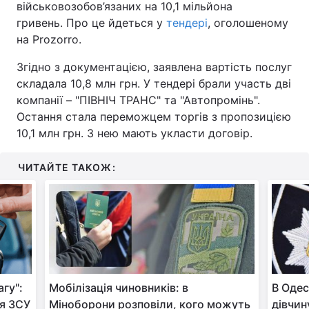
військовозобов’язаних на 10,1 мільйона
гривень. Про це йдеться у
тендері
, оголошеному
на Prozorro.
Згідно з документацією, заявлена вартість послуг
складала 10,8 млн грн. У тендері брали участь дві
компанії – "ПІВНІЧ ТРАНС" та "Автопромінь".
Остання стала переможцем торгів з пропозицією
10,1 млн грн. З нею мають укласти договір.
ЧИТАЙТЕ ТАКОЖ:
гу":
Мобілізація чиновників: в
В Одес
я ЗСУ
Міноборони розповіли, кого можуть
дівчин