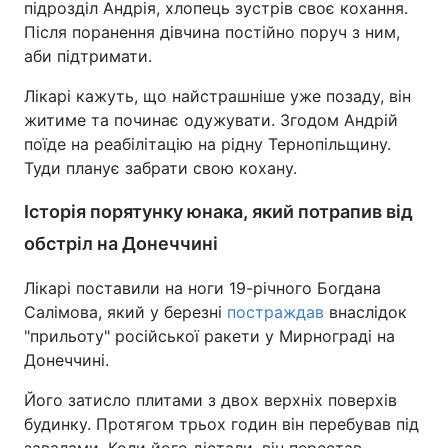
підрозділ Андрія, хлопець зустрів своє кохання.
Після поранення дівчина постійно поруч з ним,
аби підтримати.
Лікарі кажуть, що найстрашніше уже позаду, він
житиме та починає одужувати. Згодом Андрій
поїде на реабілітацію на рідну Тернопільщину.
Туди планує забрати свою кохану.
Історія порятунку юнака, який потрапив від
обстріл на Донеччині
Лікарі поставили на ноги 19-річного Богдана
Салімова, який у березні
постраждав
внаслідок
"прильоту" російської ракети у Мирнограді на
Донеччині.
Його затисло плитами з двох верхніх поверхів
будинку. Протягом трьох годин він перебував під
завалами. Коли його дістали, він перестав