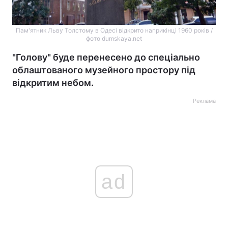
Пам'ятник Льву Толстому в Одесі відкрито наприкінці 1960 років /
фото dumskaya.net
"Голову" буде перенесено до спеціально
облаштованого музейного простору під
відкритим небом.
Реклама
ad