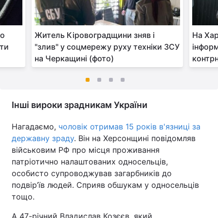
го
Житель Кіровоградщини зняв і
На Хар
іти
"злив" у соцмережу руху техніки ЗСУ
інформ
на Черкащині (фото)
контрн
Інші вироки зрадникам України
Нагадаємо,
чоловік отримав 15 років в'язниці за
державну зраду
. Він на Херсонщині повідомляв
військовим РФ про місця проживання
патріотично налаштованих односельців,
особисто супроводжував загарбників до
подвір’їв людей. Сприяв обшукам у односельців
тощо.
А 47-річний Владислав Козєєв, який