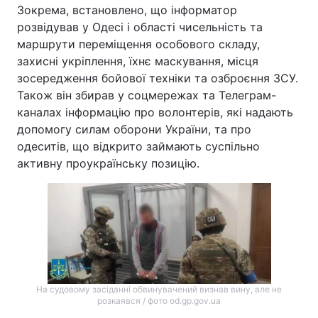
Зокрема, встановлено, що інформатор
розвідував у Одесі і області чисельність та
маршрути переміщення особового складу,
захисні укріплення, їхнє маскування, місця
зосередження бойової техніки та озброєння ЗСУ.
Також він збирав у соцмережах та Телеграм-
каналах інформацію про волонтерів, які надають
допомогу силам оборони України, та про
одеситів, що відкрито займають суспільно
активну проукраїнську позицію.
На судовому засіданні обвинувачений визнав вину, але не
розкаявся / фото od.gp.gov.ua