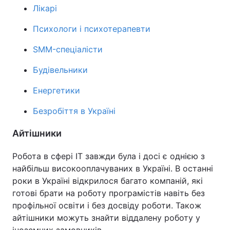
Лікарі
Лонгріди
Психологи і психотерапевти
Відео з Youtube
Статті
SMM-спеціалісти
Будівельники
Інтерв'ю
Думки
Енергетики
Архів
Вакансії
Безробіття в Україні
Контакти
Айтішники
Послуги
Робота в сфері IT завжди була і досі є однією з
найбільш високооплачуваних в Україні. В останні
роки в Україні відкрилося багато компаній, які
готові брати на роботу програмістів навіть без
профільної освіти і без досвіду роботи. Також
айтішники можуть знайти віддалену роботу у