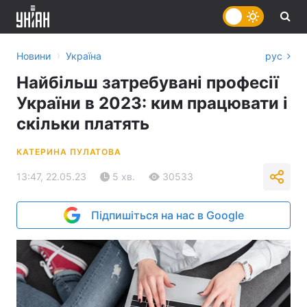
›
Новини
Україна
рус
Найбільш затребувані професії
України в 2023: ким працювати і
скільки платять
КАТЕРИНА ПУЛАТОВА
13:47, 22.05.23
5 хв.
30533
Підпишіться на нас в Google