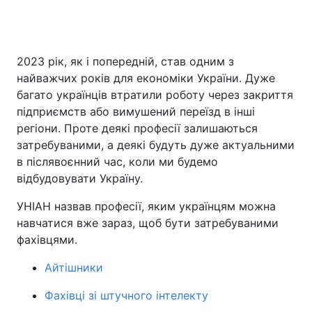
Головна
Війна
2023 рік, як і попередній, став одним з
найважчих років для економіки України. Дуже
Україна
Політика
багато українців втратили роботу через закриття
підприємств або вимушений переїзд в інші
Економіка
Світ
регіони. Проте деякі професії залишаються
затребуваними, а деякі будуть дуже актуальними
Спорт
Наука
в післявоєнний час, коли ми будемо
відбудовувати Україну.
Техно і зв'язок
Лайт
УНІАН назвав професії, яким українцям можна
Зброя
Інциденти
навчатися вже зараз, щоб бути затребуваними
фахівцями.
Здоров'я
Туризм
Айтішники
Цікавинки
Погода
Фахівці зі штучного інтелекту
Екологія
Регіони