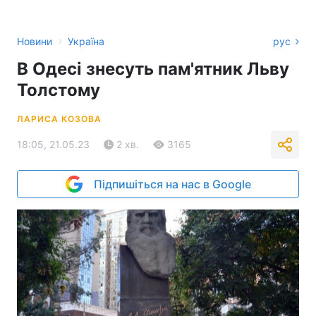
›
Новини
Україна
рус
В Одесі знесуть пам'ятник Льву
Толстому
ЛАРИСА КОЗОВА
18:05, 21.05.23
2 хв.
3165
Підпишіться на нас в Google