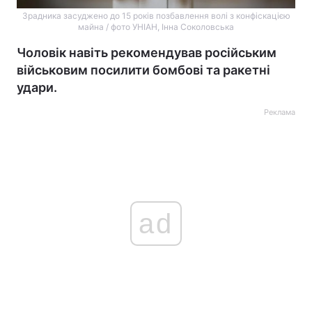
Зрадника засуджено до 15 років позбавлення волі з конфіскацією
майна / фото УНІАН, Інна Соколовська
Чоловік навіть рекомендував російським
військовим посилити бомбові та ракетні
удари.
Реклама
ad