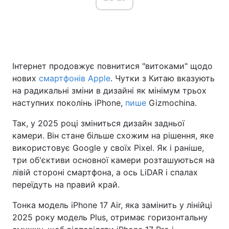
Головна
Війна
Інтернет продовжує повнитися "витоками" щодо
Україна
Політика
нових
смартфонів Apple
. Чутки з Китаю вказують
Економіка
Світ
на радикальні зміни в дизайні як мінімум трьох
наступних поколінь iPhone,
пише
Gizmochina.
Спорт
Наука
Так, у 2025 році зміниться дизайн задньої
Техно і зв'язок
Лайт
камери. Він стане більше схожим на рішення, яке
використовує Google у своїх Pixel. Як і раніше,
Зброя
Інциденти
три об'єктиви основної камери розташуються на
лівій стороні смартфона, а ось LiDAR і спалах
Здоров'я
Туризм
переїдуть на правий край.
Цікавинки
Погода
Тонка модель iPhone 17 Air, яка замінить у лінійці
2025 року модель Plus, отримає горизонтальну
Екологія
Регіони