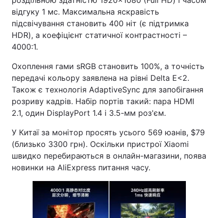
роздільною здатністю 1920×1080 (Full HD) і часом
відгуку 1 мс. Максимальна яскравість
підсвічування становить 400 ніт (є підтримка
HDR), а коефіцієнт статичної контрастності –
4000:1.
Охоплення гами sRGB становить 100%, а точність
передачі кольору заявлена на рівні Delta E<2.
Також є технологія AdaptiveSync для запобігання
розриву кадрів. Набір портів такий: пара HDMI
2.1, один DisplayPort 1.4 і 3.5-мм роз'єм.
У Китаї за монітор просять усього 569 юанів, $79
(близько 3300 грн). Оскільки пристрої Xiaomi
швидко перебираються в онлайн-магазини, поява
новинки на AliExpress питання часу.