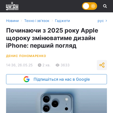
›
›
Новини
Техно і зв'язок
Гаджети
рус
Починаючи з 2025 року Apple
щороку змінюватиме дизайн
iPhone: перший погляд
ДЕНИС ПОНОМАРЕНКО
14:36, 26.05.25
2 хв.
3633
Підпишіться на нас в Google