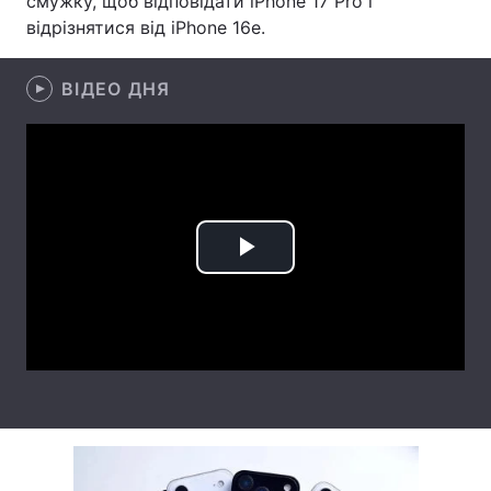
смужку, щоб відповідати iPhone 17 Pro і
відрізнятися від iPhone 16e.
Лонгріди
ВІДЕО ДНЯ
Відео з Youtube
Статті
Інтерв'ю
Думки
Архів
Вакансії
Контакти
Play
Послуги
Video