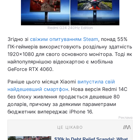
Redmi G24 240Hz Edition
Згідно зі
свіжим опитуванням Steam
, понад 55%
ПК-геймерів використовують роздільну здатність
1920×1080 для свого основного монітора. Тоді як
найпопулярнішою відеокартою є мобільна
GeForce RTX 4060.
Раніше цього місяця Xiaomi
випустила свій
найдешевший смартфон
. Нова версія Redmi 14C
без блоку живлення продається дешевше 80
доларів, причому за деякими параметрами
бюджетник випереджає iPhone 16.
Реклама