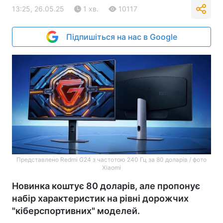
13:25, 26.05.25
1 хв.
10117
Підпишіться на нас в Google
Представлено Redmi G24 з частотою 240 Гц за 80 доларів / фото
Xiaomi
Новинка коштує 80 доларів, але пропонує
набір характеристик на рівні дорожчих
"кіберспортивних" моделей.