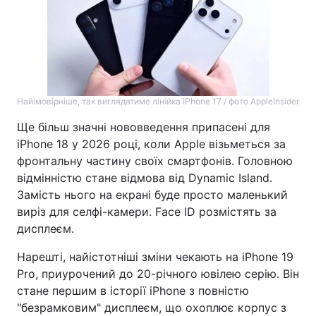
Тема оформлення
Найімовірніше, так виглядатиме лінійка iPhone 17 / фото AppleInsider
Ще більш значні нововведення припасені для
iPhone 18 у 2026 році, коли Apple візьметься за
фронтальну частину своїх смартфонів. Головною
відмінністю стане відмова від Dynamic Island.
Замість нього на екрані буде просто маленький
виріз для селфі-камери. Face ID розмістять за
дисплеєм.
Нарешті, найістотніші зміни чекають на iPhone 19
Pro, приурочений до 20-річного ювілею серію. Він
стане першим в історії iPhone з повністю
"безрамковим" дисплеєм, що охоплює корпус з