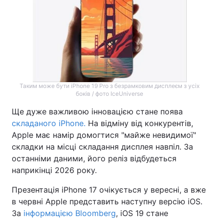
Таким може бути iPhone 19 Pro з безрамковим дисплеєм з усіх
боків / фото IceUniverse
Ще дуже важливою інновацією стане поява
складаного iPhone.
На відміну від конкурентів,
Apple має намір домогтися "майже невидимої"
складки на місці складання дисплея навпіл. За
останніми даними, його реліз відбудеться
наприкінці 2026 року.
Презентація iPhone 17 очікується у вересні, а вже
в червні Apple представить наступну версію iOS.
За
інформацією Bloomberg
, iOS 19 стане