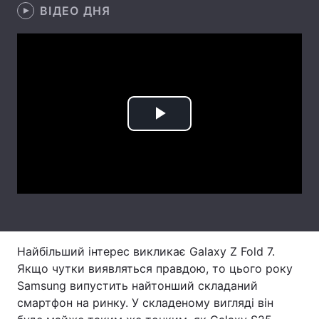
ВІДЕО ДНЯ
Лонгріди
Відео з Youtube
Статті
Інтерв'ю
Думки
Play
Архів
Вакансії
Video
Контакти
Послуги
Найбільший інтерес викликає Galaxy Z Fold 7.
Якщо чутки виявляться правдою, то цього року
Samsung випустить найтонший складаний
смартфон на ринку. У складеному вигляді він