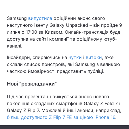
Samsung
випустила
офіційний анонс свого
наступного івенту Galaxy Unpacked – він пройде 9
Головна
Війна
липня о 17:00 за Києвом. Онлайн-трансляція буде
Україна
Політика
доступна на сайті компанії та офіційному ютуб-
каналі.
Економіка
Світ
Інсайдери, спираючись на
чутки
і
витоки
, вже
Спорт
Наука
склали список пристроїв, які Samsung з великою
часткою ймовірності представить публіці.
Техно і зв'язок
Лайт
Нові "розкладачки"
Зброя
Інциденти
Під час презентації очікується анонс нового
Здоров'я
Туризм
покоління складаних смартфонів Galaxy Z Fold 7 і
Galaxy Z Flip 7. Можливі й інші анонси, наприклад,
Цікавинки
Погода
більш доступного Z Flip 7 FE за ціною iPhone 16
.
Екологія
Регіони