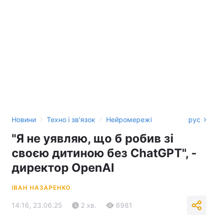
›
›
Новини
Техно і зв'язок
Нейромережі
рус
"Я не уявляю, що б робив зі
своєю дитиною без ChatGPT", -
директор OpenAI
ІВАН НАЗАРЕНКО
14:16, 23.06.25
2 хв.
6981