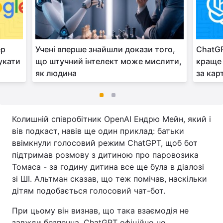
ер
Учені вперше знайшли докази того,
ChatGP
укати
що штучний інтелект може мислити,
краще 
як людина
за кар
Колишній співробітник OpenAI Ендрю Мейн, який і
вів подкаст, навів ще один приклад: батьки
ввімкнули голосовий режим ChatGPT, щоб бот
підтримав розмову з дитиною про паровозика
Томаса - за годину дитина все ще була в діалозі
зі ШІ. Альтман сказав, що теж помічав, наскільки
дітям подобається голосовий чат-бот.
При цьому він визнав, що така взаємодія не
завжди безпечна. ChatGPT офіційно не