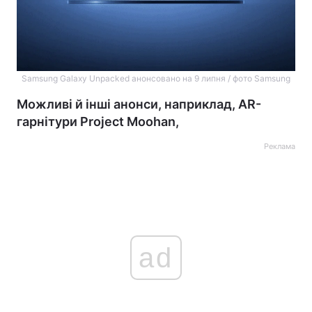
Samsung Galaxy Unpacked анонсовано на 9 липня / фото Samsung
Можливі й інші анонси, наприклад, AR-
гарнітури Project Moohan,
Реклама
ad