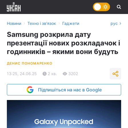
›
›
Новини
Техно і зв'язок
Гаджети
рус
Samsung розкрила дату
презентації нових розкладачок і
годинників – якими вони будуть
ДЕНИС ПОНОМАРЕНКО
13:25, 24.06.25
2 хв.
3202
Підпишіться на нас в Google