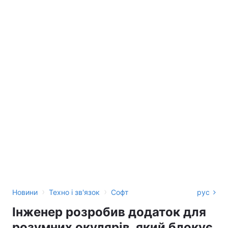
›
›
Новини
Техно і зв'язок
Софт
рус
Інженер розробив додаток для
розумних окулярів, який блокує