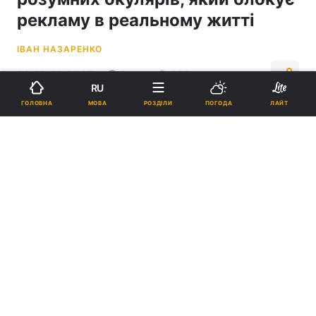
рекламу в реальному житті
ІВАН НАЗАРЕНКО
09:40, 23.06.25
2 хв.
939
RU
МОВА
ГОЛОВНА
РОЗДІЛИ
ПОГОДА
ЛАЙТ
Підпишіться на нас в Google
Інженер із Бельгії розробив AdBlock для реального життя / Фото - X
Рекламні банери розпізнає ШІ Gemini від