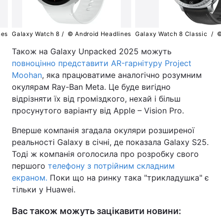
nes
Galaxy Watch 8 /
© Android Headlines
Galaxy Watch 8 Classic /
©
Також на Galaxy Unpacked 2025 можуть
повноцінно представити AR-гарнітуру Project
Moohan
, яка працюватиме аналогічно розумним
окулярам Ray-Ban Meta. Це буде вигідно
відрізняти їх від громіздкого, нехай і більш
просунутого варіанту від Apple – Vision Pro.
Вперше компанія згадала окуляри розширеної
реальності Galaxy в січні, де показала Galaxy S25.
Тоді ж компанія оголосила про розробку свого
першого
телефону з потрійним складним
екраном.
Поки що на ринку така "трикладушка" є
тільки у Huawei.
Вас також можуть зацікавити новини: