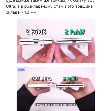
буде майже таким же тонким, як Galaxy S25
Ultra, а в розкладеному стані його товщина
Тема оформлення
складе ~4,3 мм.