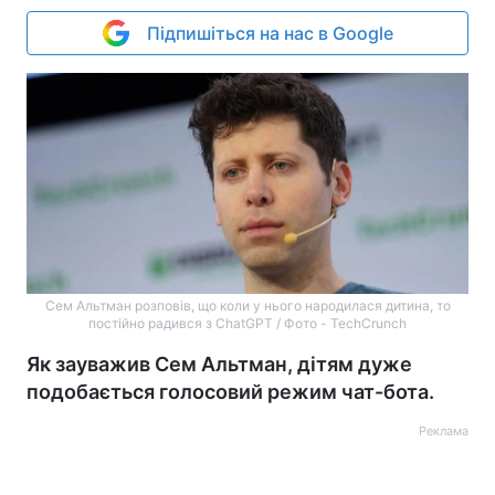
Підпишіться на нас в Google
Сем Альтман розповів, що коли у нього народилася дитина, то
постійно радився з ChatGPT / Фото - TechCrunch
Як зауважив Сем Альтман, дітям дуже
подобається голосовий режим чат-бота.
Реклама