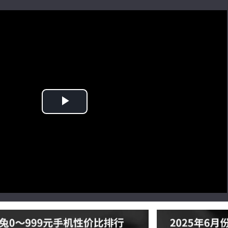
Play
Video