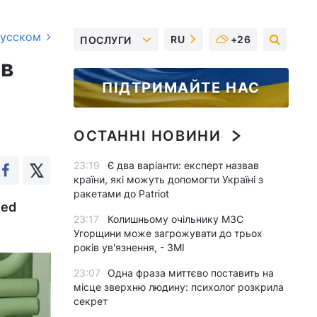
русском
RU
+26
ПОСЛУГИ
 в
ПІДТРИМАЙТЕ НАС
ОСТАННІ НОВИНИ
23:19
Є два варіанти: експерт назвав
країни, які можуть допомогти Україні з
ракетами до Patriot
Red
23:17
Колишньому очільнику МЗС
Угорщини може загрожувати до трьох
років ув'язнення, - ЗМІ
23:07
Одна фраза миттєво поставить на
місце зверхню людину: психолог розкрила
секрет