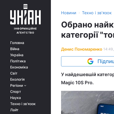
›
Новини
Техно і зв'язок
Обрано найк
ІНФОРМАЦІЙНЕ
категорії "то
АГЕНТСТВО
Головна
Денис Пономаренко
Війна
14:49,
Україна
Підпиш
Політика
Економіка
Світ
У найдешевшій категорі
Екологія
Magic 10S Pro.
Регіони
Спорт
Наука
Техно і зв'язок
Лайт