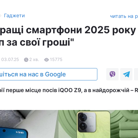
›
Гаджети
читать на 
ращі смартфони 2025 року
п за свої гроші"
 03.07.25
2 хв.
15775
іться на нас в Google
ї перше місце посів iQOO Z9, а в найдорожчій – 