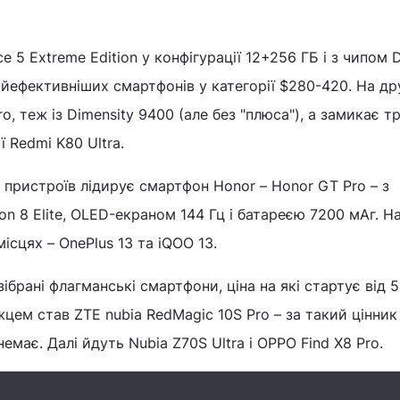
 5 Extreme Edition у конфігурації 12+256 ГБ і з чипом 
йефективніших смартфонів у категорії $280-420. На д
ro, теж із Dimensity 9400 (але без "плюса"), а замикає т
ії Redmi K80 Ultra.
 пристроїв лідирує смартфон Honor – Honor GT Pro – з
n 8 Elite, OLED-екраном 144 Гц і батареєю 7200 мАг. Н
ісцях – OnePlus 13 та iQOO 13.
 зібрані флагманські смартфони, ціна на які стартує від 
цем став ZTE nubia RedMagic 10S Pro – за такий цінник
немає. Далі йдуть Nubia Z70S Ultra і OPPO Find X8 Pro.