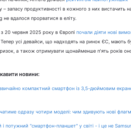
у – запасу продуктивності в кожного з них вистачить н
 не вдалося прорватися в еліту.
 з 20 червня 2025 року в Європі
почали діяти нові вимо
 Тепер усі девайси, що надходять на ринок ЄС, мають б
бризок, а також отримувати щонайменше п'ять років он
кавити новини:
дзвичайно компактний смартфон із 3,5-дюймовим екран
ючатиме одразу чотири моделі: чим здивують нові флаг
і потужний "смартфон-планшет" у світі - і це не Samsu