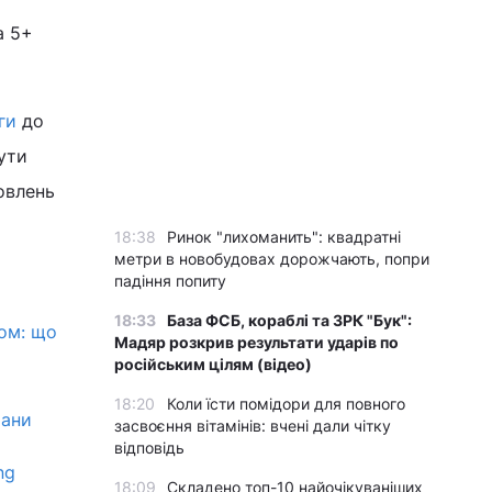
а 5+
ги
до
ути
овлень
18:38
Ринок "лихоманить": квадратні
метри в новобудовах дорожчають, попри
падіння попиту
18:33
База ФСБ, кораблі та ЗРК "Бук":
ом: що
Мадяр розкрив результати ударів по
російським цілям (відео)
18:20
Коли їсти помідори для повного
мани
засвоєння вітамінів: вчені дали чітку
відповідь
ng
18:09
Складено топ-10 найочікуваніших