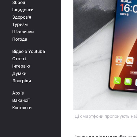
Зброя
Інциденти
Здоров'я
Туризм
Цікавинки
Погода
Відео з Youtube
Статті
Інтерв'ю
Думки
Лонгріди
Архів
Вакансії
Контакти
Ці смартфони пропонують най