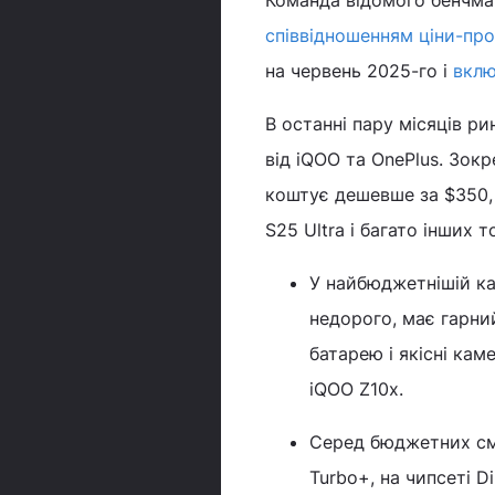
Команда відомого бенчма
співвідношенням ціни-пр
на червень 2025-го і
вклю
В останні пару місяців р
від iQOO та OnePlus. Зокр
коштує дешевше за $350, 
S25 Ultra і багато інших т
У найбюджетнішій кат
недорого, має гарни
батарею і якісні кам
iQOO Z10x.
Серед бюджетних сма
Turbo+, на чипсеті D