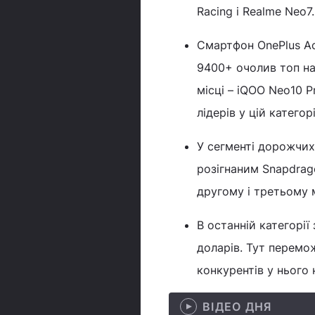
Racing і Realme Neo7.
Смартфон OnePlus Ace
9400+ очолив топ на
місці – iQOO Neo10 P
лідерів у цій категор
У сегменті дорожчих
розігнаним Snapdrago
другому і третьому м
В останній категорії
доларів. Тут перемож
конкурентів у нього 
ВІДЕО ДНЯ