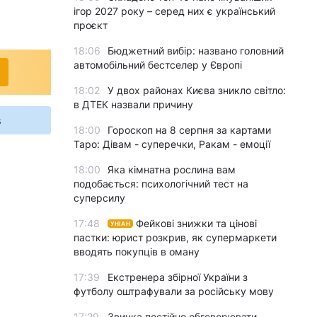
ігор 2027 року – серед них є український
проєкт
18:06
Бюджетний вибір: названо головний
автомобільний бестселер у Європі
18:02
У двох районах Києва зникло світло:
в ДТЕК назвали причину
s
18:00
Гороскоп на 8 серпня за картами
Таро: Дівам - суперечки, Ракам - емоції
18:00
Яка кімнатна рослина вам
подобається: психологічний тест на
суперсилу
17:48
Фейкові знижки та цінові
УНІАН
пастки: юрист розкрив, як супермаркети
вводять покупців в оману
17:39
Екстренера збірної України з
футболу оштрафували за російську мову
17:29
Звичка постійно обговорювати