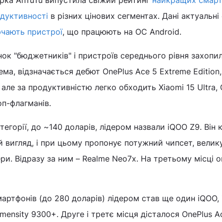
рка AnTuTu випустила свіжий рейтинг
найкращих смарт
одуктивності
в різних цінових сегментах. Дані актуальні
чають пристрої
, що працюють на OC Android.
инок "бюджетників" і пристроїв середнього рівня захопи
ема, відзначається дебют OnePlus Ace 5 Extreme Edition
але за продуктивністю легко обходить Xiaomi 15 Ultra, 
оп-флагманів.
егорії, до ~140 доларів, лідером назвали iQOO Z9. Він
й вигляд, і при цьому пропонує потужний чипсет, велик
ери. Відразу за ним – Realme Neo7x. На третьому місці 
ртфонів (до 280 доларів) лідером став ще один iQOO,
imensity 9300+. Друге і третє місця дісталося OnePlus A