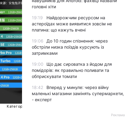
навушників для Android: фахівці назвали
головні хіти
19:19
Найдорожчим ресурсом на
астероїдах може виявитися зовсім не
платина: що кажуть вчені
19:06
До 10 годин спізнення: через
обстріли низка поїздів курсують із
затримками
19:00
Що дає сироватка з йодом для
помідорів: як правильно поливати та
обприскувати томати
18:42
Вперед у минуле: через війну
маленькі магазини замінять супермаркети,
- експерт
Категорія до 280 доларів /
Реклама