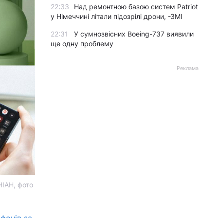
22:33
Над ремонтною базою систем Patriot
у Німеччині літали підозрілі дрони, -ЗМІ
22:31
У сумнозвісних Boeing-737 виявили
ще одну проблему
Реклама
НІАН, фото