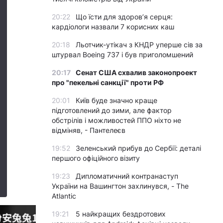
20:22
Що їсти для здоров’я серця:
кардіологи назвали 7 корисних каш
20:18
Льотчик-утікач з КНДР уперше сів за
штурвал Boeing 737 і був приголомшений
20:17
Сенат США схвалив законопроект
про "пекельні санкції" проти РФ
20:01
Київ буде значно краще
підготовлений до зими, але фактор
обстрілів і можливостей ППО ніхто не
відміняв, - Пантелеєв
19:52
Зеленський прибув до Сербії: деталі
першого офіційного візиту
19:23
Дипломатичний контранаступ
України на Вашингтон захлинувся, - The
Atlantic
19:21
5 найкращих бездротових