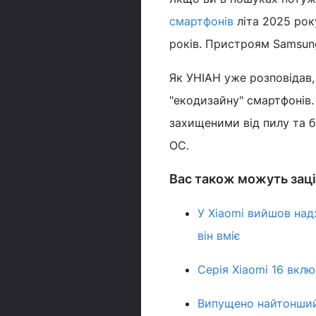
смартфонів
літа 2025 рок
років. Пристроям Samsung
Як УНІАН уже розповідав,
"екодизайну" смартфонів.
захищеними від пилу та 
ОС.
Вас також можуть заці
У Xiaomi вийшов на
він вміє
Серія Xiaomi 16 вкл
Випущено найтонший 