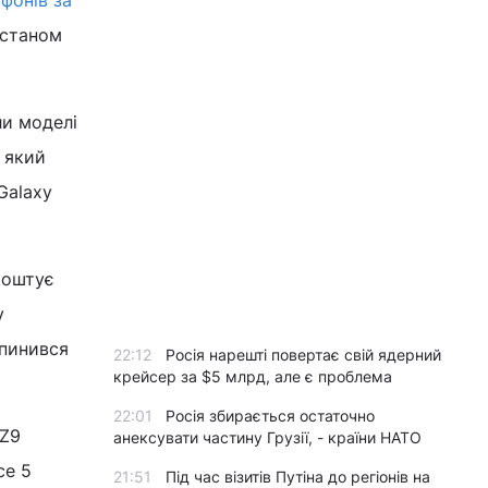
фонів за
 станом
ли моделі
, який
Galaxy
 коштує
у
опинився
22:12
Росія нарешті повертає свій ядерний
крейсер за $5 млрд, але є проблема
22:01
Росія збирається остаточно
 Z9
анексувати частину Грузії, - країни НАТО
ce 5
21:51
Під час візитів Путіна до регіонів на