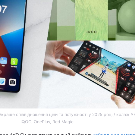
краще співвідношення ціни та потужності у 2025 році / колаж У
IQOO, OnePlus, Red Magic