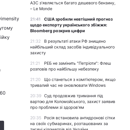
АЗС з’являється багато дешевого бензину,
– Le Monde
Dimensity
21:41
США зробили невтішний прогноз
щодо експорту українського збіжжя:
ругому
Bloomberg розкрив цифри
рійку
21:32
В результаті атаки РФ знищено
найбільший склад засобів індивідуального
захисту
21:21
РЕБ не замінить "Петріоти": Флеш
розповів про найбільшу небезпеку
а
21:20
Що станеться з комп’ютером, якщо
тривалий час не оновлювати Windows
560
20:39
Суд продовжив тримання під
вартою для Коломойського, захист заявив
про проблеми зі здоров'ям
20:35
Росія встановила антидронові сітки
на своїх субмаринах, розташованих за
тисячі кілометрів від України