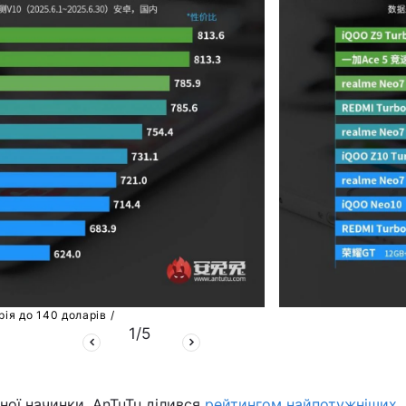
рія до 140 доларів /
1
/
5
ної начинки, AnTuTu ділився
рейтингом найпотужніших