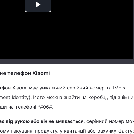
Play
Video
ене телефон Xiaomi
фон Xiaomi має унікальний серійний номер та IMEIs
pment Identity). Його можна знайти на коробці, під знімн
ши на телефоні *#06#.
 під рукою або він не вмикається,
серійний номер мо
ому пакуванні продукту, у квитанції або рахунку-фактур