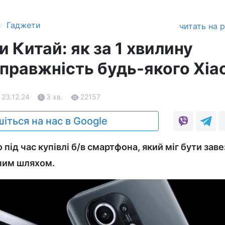
›
Гаджети
читать на 
и Китай: як за 1 хвилину
справжність будь-якого Xia
 23.12.24
3 хв.
22157
іться на нас в Google
під час купівлі б/в смартфона, який міг бути зав
нним шляхом.