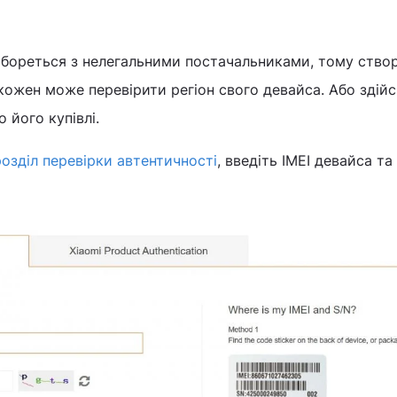
 бореться з нелегальними постачальниками, тому ство
 кожен може перевірити регіон свого девайса. Або здій
 його купівлі.
розділ перевірки автентичності
, введіть IMEI девайса та