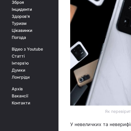
Зброя
Інциденти
Здоров'я
Туризм
Цікавинки
Погода
Відео з Youtube
Статті
Інтерв'ю
Думки
Лонгріди
Архів
Вакансії
Контакти
Як перевірит
У невеличких та невериф