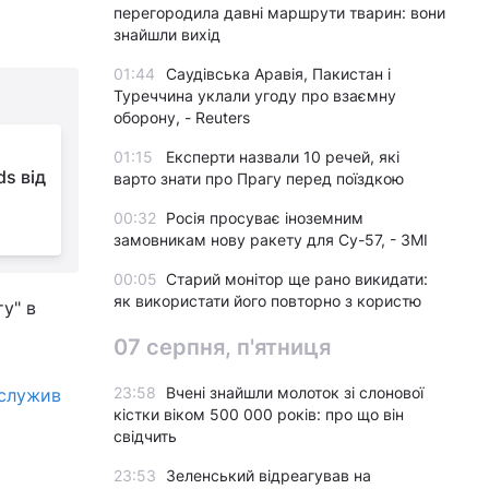
перегородила давні маршрути тварин: вони
знайшли вихід
01:44
Саудівська Аравія, Пакистан і
Туреччина уклали угоду про взаємну
оборону, - Reuters
01:15
Експерти назвали 10 речей, які
ds від
варто знати про Прагу перед поїздкою
о
00:32
Росія просуває іноземним
замовникам нову ракету для Су-57, - ЗМІ
00:05
Старий монітор ще рано викидати:
як використати його повторно з користю
у" в
07 серпня, п'ятниця
23:58
Вчені знайшли молоток зі слонової
ослужив
кістки віком 500 000 років: про що він
свідчить
23:53
Зеленський відреагував на