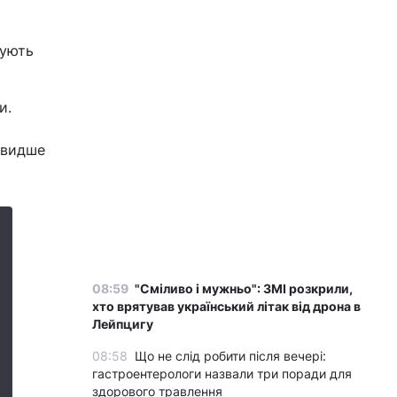
мують
и.
швидше
08:59
"Сміливо і мужньо": ЗМІ розкрили,
хто врятував український літак від дрона в
Лейпцигу
08:58
Що не слід робити після вечері:
гастроентерологи назвали три поради для
здорового травлення