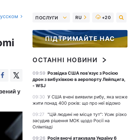
русском
RU
+20
ПОСЛУГИ
ПІДТРИМАЙТЕ НАС
omi
ОСТАННІ НОВИНИ
09:59
Розвідка США пов’язує з Росією
дрон з вибухівкою в аеропорту Лейпцига,
- WSJ
езений у
09:30
У США вчені виявили рибу, яка може
жити понад 400 років: що про неї відомо
09:27
"Цій людині не місце тут": Усик різко
засудив рішення МОК щодо Росії на
Олімпіаді
09:26
Росія вночі атакувала Україну 6