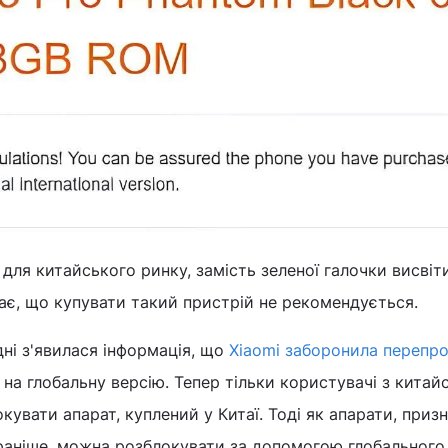
для китайського ринку, замість зеленої галочки висвіт
ає, що купувати такий пристрій не рекомендується.
ні з'явилася інформація, що
Xiaomi заборонила перепр
, на глобальну версію. Тепер тільки користувачі з кита
увати апарат, куплений у Китаї. Тоді як апарати, призн
і раніше, можна розблокувати за допомогою глобального