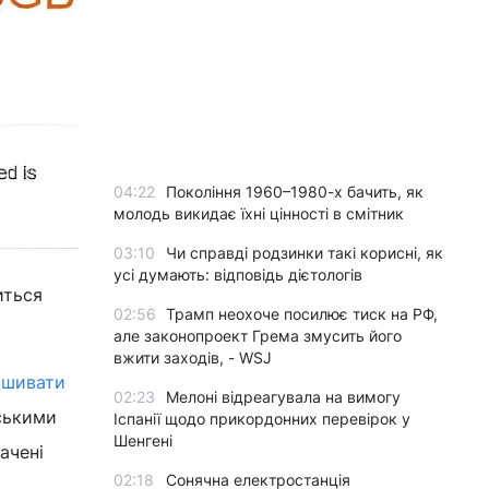
04:22
Покоління 1960–1980-х бачить, як
молодь викидає їхні цінності в смітник
03:10
Чи справді родзинки такі корисні, як
усі думають: відповідь дієтологів
иться
02:56
Трамп неохоче посилює тиск на РФ,
але законопроект Грема змусить його
вжити заходів, - WSJ
ошивати
02:23
Мелоні відреагувала на вимогу
йськими
Іспанії щодо прикордонних перевірок у
Шенгені
ачені
02:18
Сонячна електростанція