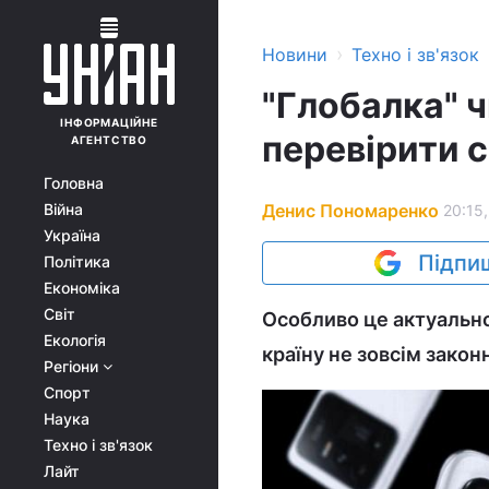
›
Новини
Техно і зв'язок
"Глобалка" ч
ІНФОРМАЦІЙНЕ
перевірити 
АГЕНТСТВО
Головна
Денис Пономаренко
Війна
20:15,
Україна
Підпиш
Політика
Економіка
Світ
Особливо це актуально 
Екологія
країну не зовсім зако
Регіони
Спорт
Наука
Техно і зв'язок
Лайт