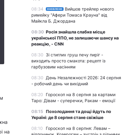
08:34
Вийшов трейлер нового
ОНОВЛЕНО
римейку "Афери Томаса Крауна" від
Майкла Б. Джордана
08:30
Росія знайшла слабке місце
української ППО, не залишаючи шансу на
реакцію, - CNN
08:30
Зі стиглих груш печу пиріг -
виходить просто смакота: рецепт із
гарбузовим насінням
08:30
День Незалежності 2026: 24 серпня
- робочий день чи вихідний
08:20
Гороскоп на 8 серпня за картами
им
Таро: Дівам - суперечки, Ракам - емоції
08:15
Похолодання та дощі йдуть по
Україні: де 8 серпня стане свіжіше
жна
08:10
Гороскоп на 8 серпня: Левам –
і на
відпочинок, Козерогам – зустріч з рідними