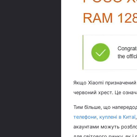
Якщо Xiaomi призначений 
червоний хрест. Це означ
Тим більше, що напередод
телефони, куплені в Китаї
акаунтами можуть розблок
для світового ринку, як 