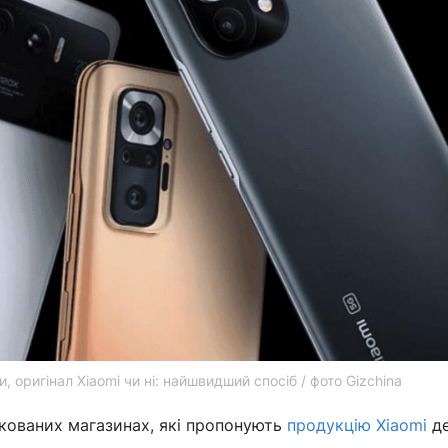
и, оригінал Xiaomi чи ні: найшвидший спосіб / фото Gizchina
ікованих магазинах, які пропонують
продукцію Xiaomi
д