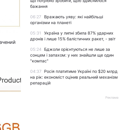
що потрібно зробити, щоб здійснилося
бажання
06:27
Вражають уяву: які найбільші
організми на планеті
05:31
Україна у липні збила 87% ударних
дронів і лише 15% балістичних ракет, - звіт
начений
05:24
Бджоли орієнтуються не лише за
сонцем і запахом: у них знайшли ще один
"компас"
04:37
Росія платитиме Україні по $20 млрд
на рік: економіст оцінив реальний механізм
репарацій
Реклама