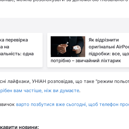
а перевірка
Як відрізнити
а на
оригінальні AirPo
нальність: одна
підробки: все, щ
потрібно – звичайний ліхтарик
исні лайфхаки, УНІАН розповідав, що таке "режим польот
трібен вам частіше, ніж ви думаєте
.
 звичок
варто позбутися вже сьогодні, щоб телефон пр
кавити новини: