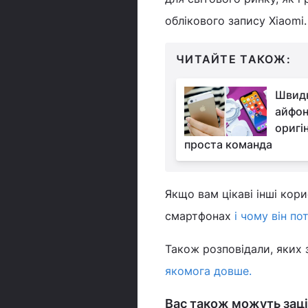
облікового запису Xiaomi.
ЧИТАЙТЕ ТАКОЖ:
Швидк
айфон
оригі
проста команда
Якщо вам цікаві інші кор
смартфонах
і чому він по
Також розповідали, яких
якомога довше.
Вас також можуть заці