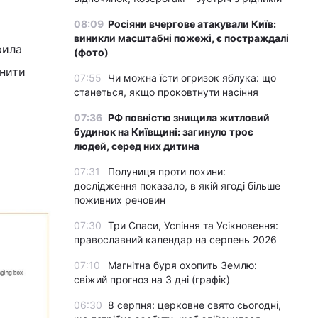
08:09
Росіяни вчергове атакували Київ:
виникли масштабні пожежі, є постраждалі
рила
(фото)
снити
07:55
Чи можна їсти огризок яблука: що
станеться, якщо проковтнути насіння
07:36
РФ повністю знищила житловий
будинок на Київщині: загинуло троє
людей, серед них дитина
07:31
Полуниця проти лохини:
дослідження показало, в якій ягоді більше
поживних речовин
07:30
Три Спаси, Успіння та Усікновення:
православний календар на серпень 2026
07:10
Магнітна буря охопить Землю:
свіжий прогноз на 3 дні (графік)
06:30
8 серпня: церковне свято сьогодні,