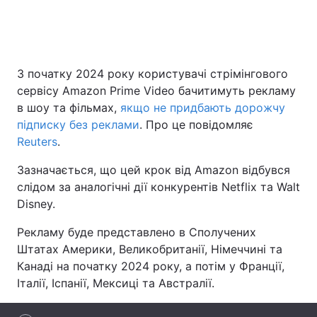
Головна
Війна
З початку 2024 року користувачі стрімінгового
сервісу Amazon Prime Video бачитимуть рекламу
Україна
Політика
в шоу та фільмах,
якщо не придбають дорожчу
Економіка
Світ
підписку без реклами
. Про це повідомляє
Reuters
.
Спорт
Наука
Зазначається, що цей крок від Amazon відбувся
Техно і зв'язок
Лайт
слідом за аналогічні дії конкурентів Netflix та Walt
Disney.
Зброя
Інциденти
Рекламу буде представлено в Сполучених
Здоров'я
Туризм
Штатах Америки, Великобританії, Німеччині та
Канаді на початку 2024 року, а потім у Франції,
Цікавинки
Погода
Італії, Іспанії, Мексиці та Австралії.
Екологія
Регіони