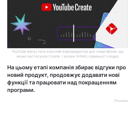
YouTube випустила власний відеоредактор для смартфонів: що
може застосунок Create / колаж УНІАН, скриншот з відео
На цьому етапі компанія збирає відгуки про
новий продукт, продовжує додавати нові
функції та працювати над покращенням
програми.
Реклама