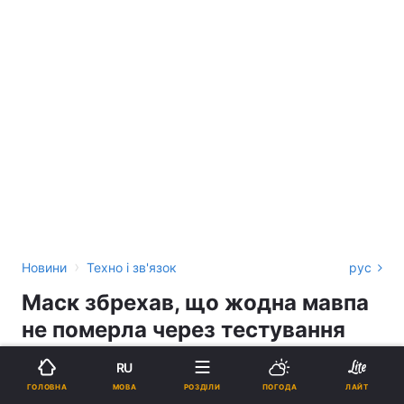
›
Новини
Техно і зв'язок
рус
Маск збрехав, що жодна мавпа
не померла через тестування
мозкових чипів Neuralink, - звіт
RU
МОВА
ГОЛОВНА
РОЗДІЛИ
ПОГОДА
ЛАЙТ
АНАСТАСІЯ ПЕЧЕНЮК