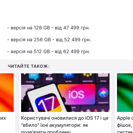
- версія на 128 GB - від 47 499 грн.
- версія на 256 GB - від 52 499 грн.
- версія на 512 GB - від 62 499 грн.
ЧИТАЙТЕ ТАКОЖ:
вих
Користувачі оновилися до iOS 17 і це
Apple 
"вбило" їхні акумулятори: як
фішок,
розв'язати проблему
систе