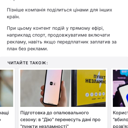
Пізніше компанія поділиться цінами для інших
Тема оформлення
країн.
При цьому контент подій у прямому ефірі,
наприклад спорт, продовжуватиме включати
рекламу, навіть якщо передплатник заплатив за
план без реклами.
ЧИТАЙТЕ ТАКОЖ:
ращі
Підготовка до опалювального
Корист
о
сезону: в "Дію" перенесуть дані про
"вбило
"пункти незламності"
розв'я