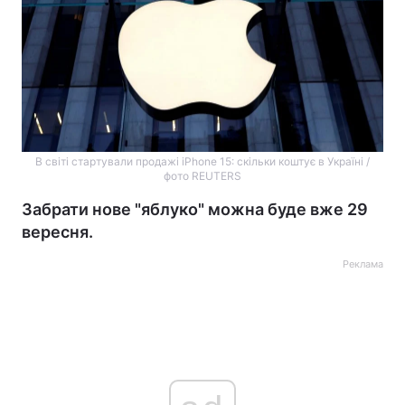
В світі стартували продажі iPhone 15: скільки коштує в Україні /
фото REUTERS
Забрати нове "яблуко" можна буде вже 29
вересня.
Реклама