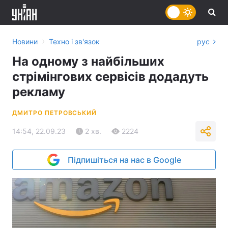
›
Новини
Техно і зв'язок
рус
На одному з найбільших
стрімінгових сервісів додадуть
рекламу
ДМИТРО ПЕТРОВСЬКИЙ
14:54, 22.09.23
2 хв.
2224
Підпишіться на нас в Google