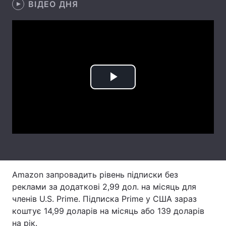
ВІДЕО ДНЯ
Лонгріди
Відео з Youtube
Статті
Інтерв'ю
Думки
Play
Архів
Вакансії
Video
Контакти
Послуги
Amazon запровадить рівень підписки без
реклами за додаткові 2,99 дол. на місяць для
членів U.S. Prime. Підписка Prime у США зараз
коштує 14,99 доларів на місяць або 139 доларів
на рік.