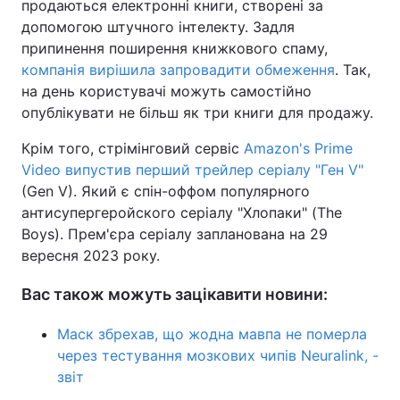
продаються електронні книги, створені за
допомогою штучного інтелекту. Задля
припинення поширення книжкового спаму,
компанія вирішила запровадити обмеження
. Так,
на день користувачі можуть самостійно
опублікувати не більш як три книги для продажу.
Крім того, стрімінговий сервіс
Amazon's Prime
Video випустив перший трейлер серіалу "Ген V"
(Gen V). Який є спін-оффом популярного
антисупергеройского серіалу "Хлопаки" (The
Boys). Прем'єра серіалу запланована на 29
вересня 2023 року.
Вас також можуть зацікавити новини:
Маск збрехав, що жодна мавпа не померла
через тестування мозкових чипів Neuralink, -
звіт