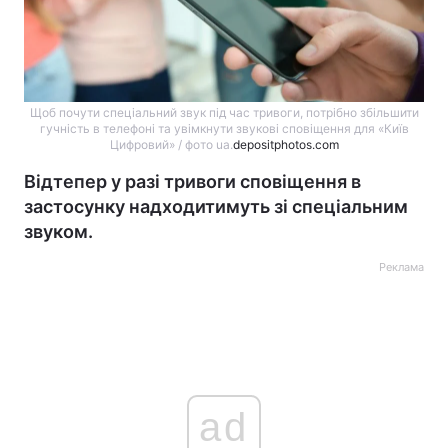
Щоб почути спеціальний звук під час тривоги, потрібно збільшити
гучність в телефоні та увімкнути звукові сповіщення для «Київ
Цифровий» / фото ua.
depositphotos.com
Відтепер у разі тривоги сповіщення в
застосунку надходитимуть зі спеціальним
звуком.
Реклама
ad