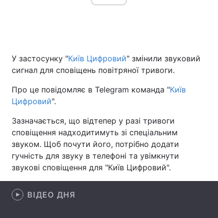
Головна
Війна
У застосунку "
Київ Цифровий
" змінили звуковий
Україна
Політика
сигнал для сповіщень повітряної тривоги.
Економіка
Світ
Про це повідомляє в Telegram команда "
Київ
Цифровий
".
Спорт
Наука
Зазначається, що відтепер у разі тривоги
Техно і зв'язок
Лайт
сповіщення надходитимуть зі спеціальним
звуком. Щоб почути його, потрібно додати
Зброя
Інциденти
гучність для звуку в телефоні та увімкнути
звукові сповіщення для "Київ Цифровий".
Здоров'я
Туризм
Цікавинки
Погода
ВІДЕО ДНЯ
Екологія
Регіони