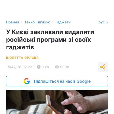
›
›
Новини
Техно і зв'язок
Гаджети
рус
У Києві закликали видалити
російські програми зі своїх
гаджетів
ВІОЛЕТТА ОРЛОВА
15:47, 28.02.22
0 хв.
9098
Підпишіться на нас в Google