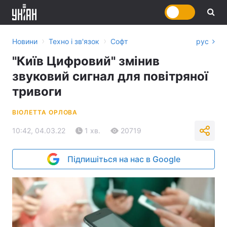
›
›
Новини
Техно і зв'язок
Софт
рус
"Київ Цифровий" змінив
звуковий сигнал для повітряної
тривоги
ВІОЛЕТТА ОРЛОВА
10:42, 04.03.22
1 хв.
20719
Підпишіться на нас в Google