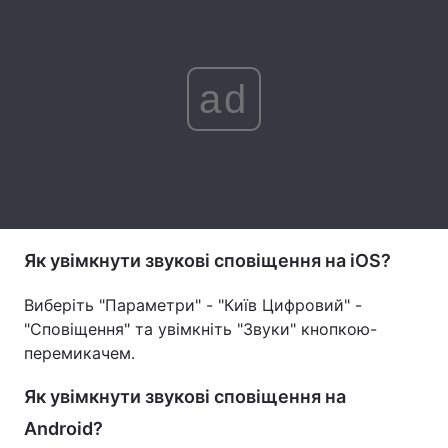
Лонгріди
ad
Відео з Youtube
Статті
Інтерв'ю
Думки
Архів
Вакансії
Контакти
Як увімкнути звукові сповіщення на iOS?
Послуги
Виберіть "Параметри" - "Київ Цифровий" -
"Сповіщення" та увімкніть "Звуки" кнопкою-
перемикачем.
Як увімкнути звукові сповіщення на
Android?