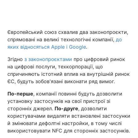
Головна
Війна
Європейський союз схвалив два законопроєкти,
спрямовані на великі технологічні компанії,
до
Україна
Політика
яких відносяться Apple і Google
.
Економіка
Світ
Згідно
з законопроєктами
про цифровий ринок
на цифрові послуги, техкорпорації, що
Спорт
Наука
спричиняють істотний вплив на внутрішній ринок
Техно і зв'язок
Лайт
ЄС, будуть зобов'язані виконати ряд вимог.
По-перше
, компанії повинні будуть дозволити
Зброя
Інциденти
установку застосунків на свої пристрої зі
Здоров'я
Туризм
сторонніх джерел.
По-друге
, дозволити
користувачами видаляти встановлені застосунки
Цікавинки
Погода
й змінювати дефолтні настройки, в тому числі
використовувати NFC для сторонніх застосунків.
Екологія
Регіони