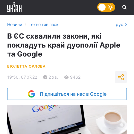
›
Новини
Техно і зв'язок
рус
В ЄС схвалили закони, які
покладуть край дуополії Apple
та Google
ВІОЛЕТТА ОРЛОВА
19:50, 07.07.22
2 хв.
9462
Підпишіться на нас в Google