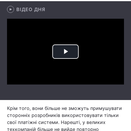
ВІДЕО ДНЯ
Лонгріди
Відео з Youtube
Статті
Інтерв'ю
Думки
Архів
Вакансії
Play
Контакти
Video
Послуги
Крім того, вони більше не зможуть примушувати
сторонніх розробників використовувати тільки
свої платіжні системи. Нарешті, у великих
техкомпаній більше не вийде повторно