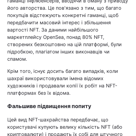
гаманці інфлюенсерів, вводячи в оману з приводу
його авторства. Це пов'язано з тим, що багато
покупців відстежують конкретні гаманці, щоб
передбачити масовий інтерес і збільшення
вартості NFT. За даними найбільшого
маркетплейсу OpenSea, понад 80% NFT,
створених безкоштовно на цій платформі, були
підробкою, плагіатом інших виконавців чи
спамом.
Крім того, існує досить багато випадків, коли
шахраї використовували імена відомих
художників і продавали копії їх робіт на NFT-
платформах без їх відома.
Фальшиве підвищення попиту
Цей вид NFT-шахрайства передбачає, що
користувачі купують велику кількість NFT (або
криптовалюти) і продають їх собі для штучного