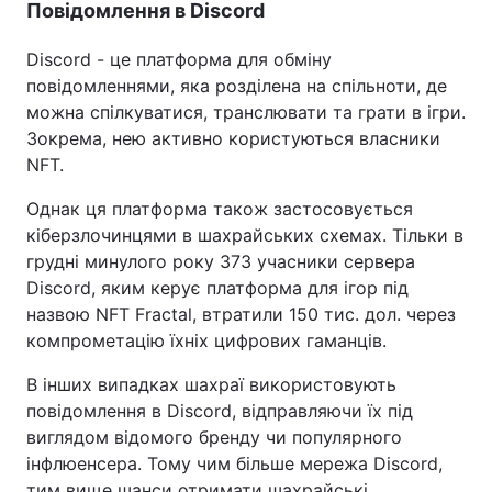
Повідомлення в Discord
Discord - це платформа для обміну
повідомленнями, яка розділена на спільноти, де
можна спілкуватися, транслювати та грати в ігри.
Зокрема, нею активно користуються власники
NFT.
Однак ця платформа також застосовується
кіберзлочинцями в шахрайських схемах. Тільки в
грудні минулого року 373 учасники сервера
Discord, яким керує платформа для ігор під
назвою NFT Fractal, втратили 150 тис. дол. через
компрометацію їхніх цифрових гаманців.
В інших випадках шахраї використовують
повідомлення в Discord, відправляючи їх під
виглядом відомого бренду чи популярного
інфлюенсера. Тому чим більше мережа Discord,
тим вище шанси отримати шахрайські