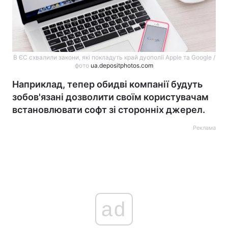
В ЄС схвалили закони, які покладуть край дуополії Apple та Google /
фото
ua.depositphotos.com
Наприклад, тепер обидві компанії будуть
зобов'язані дозволити своїм користувачам
встановлювати софт зі сторонніх джерел.
Реклама
ad