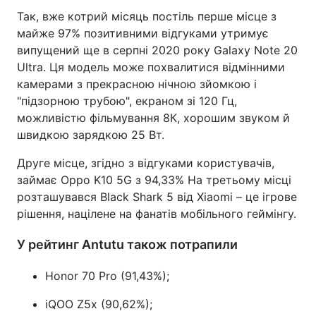
Так, вже котрий місяць постіль перше місце з
майже 97% позитивними відгуками утримує
випущений ще в серпні 2020 року Galaxy Note 20
Ultra. Ця модель може похвалитися відмінними
камерами з прекрасною нічною зйомкою і
"підзорною трубою", екраном зі 120 Гц,
можливістю фільмування 8К, хорошим звуком й
швидкою зарядкою 25 Вт.
Друге місце, згідно з відгуками користувачів,
займає Oppo K10 5G з 94,33% На третьому місці
розташувався Black Shark 5 від Xiaomi – це ігрове
рішення, націлене на фанатів мобільного геймінгу.
У рейтинг Antutu також потрапили
Honor 70 Pro (91,43%);
iQOO Z5x (90,62%);