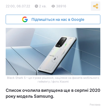
22:00, 06.07.22
2 хв.
38916
Підпишіться на нас в Google
Black Shark 5 – це ігрове рішення, націлене на фанатів мобільного
геймінгу / фото Xiaomi
Список очолила випущена ще в серпні 2020
року модель Samsung.
Реклама