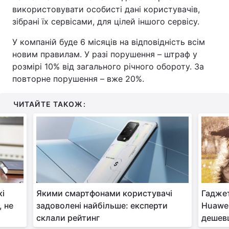
використовувати особисті дані користувачів,
Тема оформлення
зібрані їх сервісами, для цілей іншого сервісу.
У компаній буде 6 місяців на відповідність всім
новим правилам. У разі порушення – штраф у
розмірі 10% від загального річного обороту. За
повторне порушення – вже 20%.
ЧИТАЙТЕ ТАКОЖ:
кі
Якими смартфонами користувачі
Гаджет
, не
задоволені найбільше: експерти
Huawei
склали рейтинг
дешев