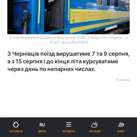
З Чернівців він відправлятиметься о 17:05, а зворотно з Одеси - о
15:47 / фото REUTERS
З Чернівців поїзд вирушатиме 7 та 9 серпня,
а з 15 серпня і до кінця літа курсуватиме
через день по непарних числах.
Реклама
ad
RU
МОВА
ГОЛОВНА
РОЗДІЛИ
ПОГОДА
ЛАЙТ