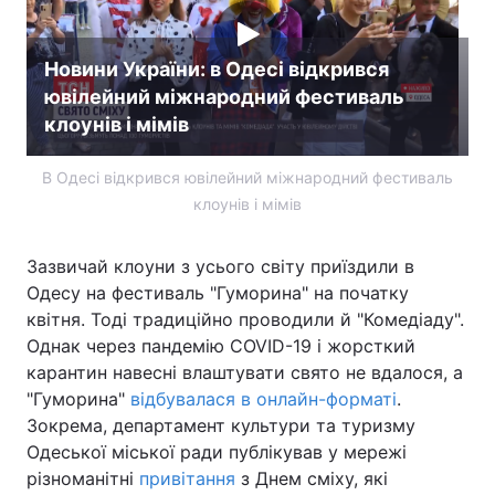
Новини України: в Одесі відкрився
ювілейний міжнародний фестиваль
клоунів і мімів
В Одесі відкрився ювілейний міжнародний фестиваль
клоунів і мімів
Зазвичай клоуни з усього світу приїздили в
Одесу на фестиваль "Гуморина" на початку
квітня. Тоді традиційно проводили й "Комедіаду".
Однак через пандемію COVID-19 і жорсткий
карантин навесні влаштувати свято не вдалося, а
"Гуморина"
відбувалася в онлайн-форматі
.
Зокрема, департамент культури та туризму
Одеської міської ради публікував у мережі
різноманітні
привітання
з Днем сміху, які