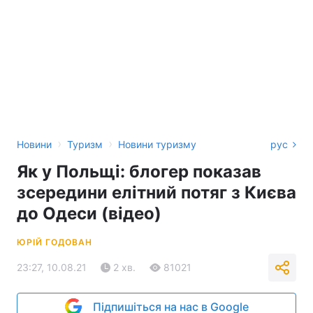
›
›
Новини
Туризм
Новини туризму
рус
Як у Польщі: блогер показав
зсередини елітний потяг з Києва
до Одеси (відео)
ЮРІЙ ГОДОВАН
23:27, 10.08.21
2 хв.
81021
Підпишіться на нас в Google