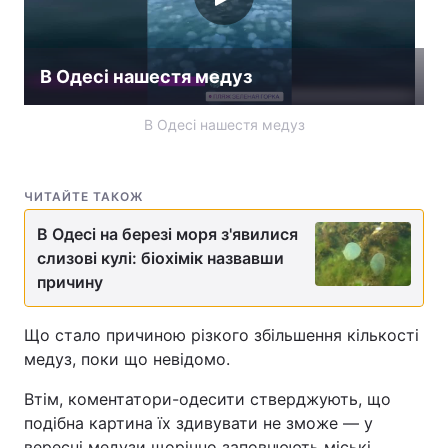
Лонгріди
В Одесі нашестя медуз
Відео з Youtube
Статті
В Одесі нашестя медуз
Інтерв'ю
Думки
Архів
Вакансії
ЧИТАЙТЕ ТАКОЖ
Контакти
В Одесі на березі моря з'явилися
слизові кулі: біохімік назвавши
Послуги
причину
Що стало причиною різкого збільшення кількості
медуз, поки що невідомо.
Втім, коментатори-одесити стверджують, що
подібна картина їх здивувати не зможе — у
вересні медузи щорічно заповнюють міські