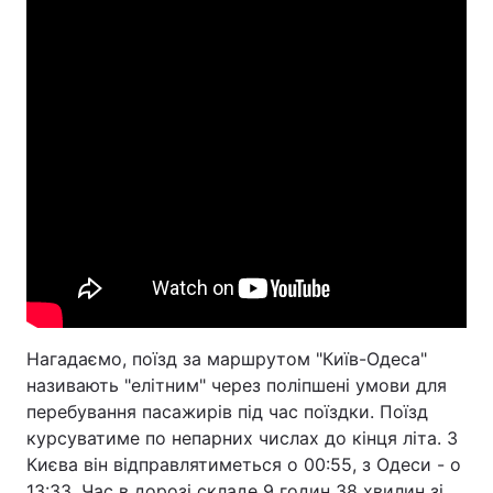
Нагадаємо, поїзд за маршрутом "Київ-Одеса"
називають "елітним" через поліпшені умови для
перебування пасажирів під час поїздки. Поїзд
курсуватиме по непарних числах до кінця літа. З
Києва він відправлятиметься о 00:55, з Одеси - о
13:33. Час в дорозі складе 9 годин 38 хвилин зі