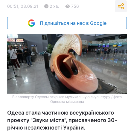
00:51, 03.09.21
2 хв.
756
Підпишіться на нас в Google
В аэропорту Одессы открыли музыкальную скульптуру / фото
Одеська міськрада
Одеса стала частиною всеукраїнського
проекту "Звуки міста", присвяченого 30-
річчю незалежності України.