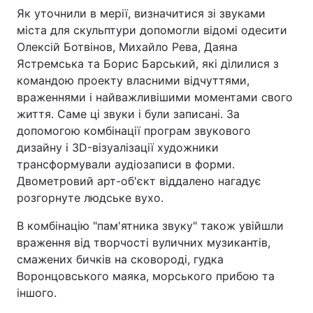
Як уточнили в мерії, визначитися зі звуками
міста для скульптури допомогли відомі одесити
Олексій Ботвінов, Михайло Рева, Даяна
Ястремська та Борис Барський, які ділилися з
командою проекту власними відчуттями,
враженнями і найважливішими моментами свого
життя. Саме ці звуки і були записані. За
допомогою комбінації програм звукового
дизайну і 3D-візуалізації художники
трансформували аудіозаписи в форми.
Двометровий арт-об'єкт віддалено нагадує
розгорнуте людське вухо.
В комбінацію "пам'ятника звуку" також увійшли
враження від творчості вуличних музикантів,
смажених бичків на сковороді, гудка
Воронцовського маяка, морського прибою та
іншого.