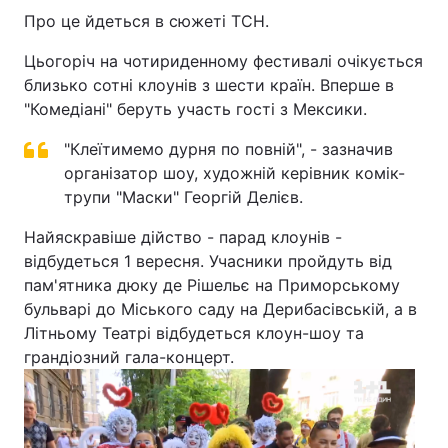
Про це йдеться в сюжеті ТСН.
Цьогоріч на чотириденному фестивалі очікується
близько сотні клоунів з шести країн. Вперше в
"Комедіані" беруть участь гості з Мексики.
"Клеїтимемо дурня по повній", - зазначив
організатор шоу, художній керівник комік-
трупи "Маски" Георгій Делієв.
Найяскравіше дійство - парад клоунів -
відбудеться 1 вересня. Учасники пройдуть від
пам'ятника дюку де Рішельє на Приморському
бульварі до Міського саду на Дерибасівській, а в
Літньому Театрі відбудеться клоун-шоу та
грандіозний гала-концерт.