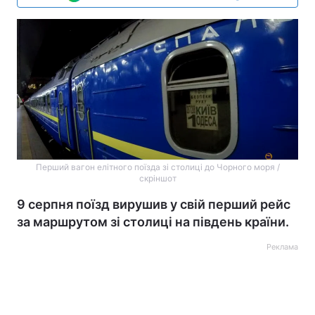
Перший вагон елітного поїзда зі столиці до Чорного моря /
скріншот
9 серпня поїзд вирушив у свій перший рейс
за маршрутом зі столиці на південь країни.
Реклама