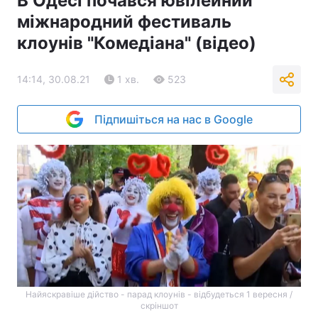
В Одесі почався ювілейний
міжнародний фестиваль
клоунів "Комедіана" (відео)
14:14, 30.08.21
1 хв.
523
Підпишіться на нас в Google
Найяскравіше дійство - парад клоунів - відбудеться 1 вересня /
скріншот