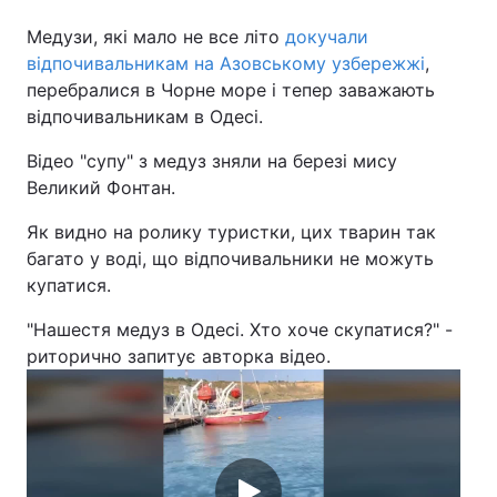
Медузи, які мало не все літо
докучали
відпочивальникам на Азовському узбережжі
,
перебралися в Чорне море і тепер заважають
Головна
Війна
відпочивальникам в Одесі.
Україна
Політика
Відео "супу" з медуз зняли на березі мису
Великий Фонтан.
Економіка
Світ
Як видно на ролику туристки, цих тварин так
Спорт
Наука
багато у воді, що відпочивальники не можуть
купатися.
Техно і зв'язок
Лайт
"Нашестя медуз в Одесі. Хто хоче скупатися?" -
Зброя
Інциденти
риторично запитує авторка відео.
Здоров'я
Туризм
Цікавинки
Погода
Екологія
Регіони