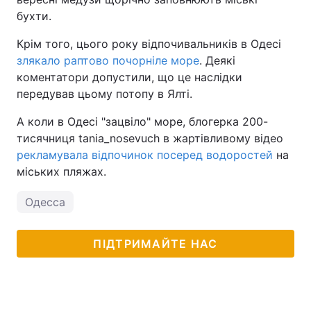
бухти.
Тема оформлення
Крім того, цього року відпочивальників в Одесі
злякало раптово почорніле море
. Деякі
коментатори допустили, що це наслідки
передував цьому потопу в Ялті.
А коли в Одесі "зацвіло" море, блогерка 200-
тисячниця tania_nosevuch в жартівливому відео
рекламувала відпочинок посеред водоростей
на
міських пляжах.
Одесса
ПІДТРИМАЙТЕ НАС