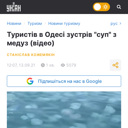
›
›
Новини
Туризм
Новини туризму
рус
Туристів в Одесі зустрів "суп" з
медуз (відео)
СТАНІСЛАВ КОЖЕМЯКІН
12:07, 13.09.21
1 хв.
5079
Підпишіться на нас в Google