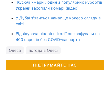
"Кусючі хмари": один з популярних курортів
України захопили комарі (відео)
У Дубаї з'явиться найвище колесо огляду в
світі
Відвідувача піцерії в Італії оштрафували на
400 євро: їв без COVID-паспорта
Одеса
погода в Одесі
ПІДТРИМАЙТЕ НАС