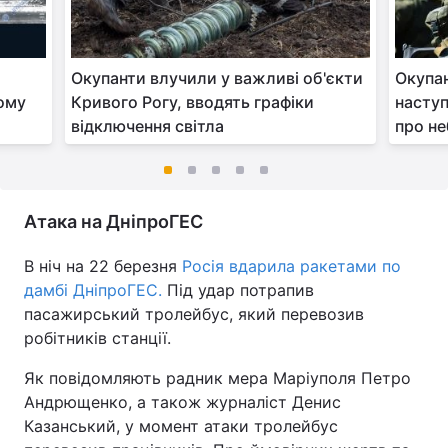
Окупанти влучили у важливі об'єкти
Окупан
рому
Кривого Рогу, вводять графіки
наступ
відключення світла
про не
Атака на ДніпроГЕС
В ніч на 22 березня
Росія вдарила ракетами по
дамбі ДніпроГЕС.
Під удар потрапив
пасажирський тролейбус, який перевозив
робітників станції.
Як повідомляють радник мера Маріуполя Петро
Андрющенко, а також журналіст Денис
Казанський, у момент атаки тролейбус