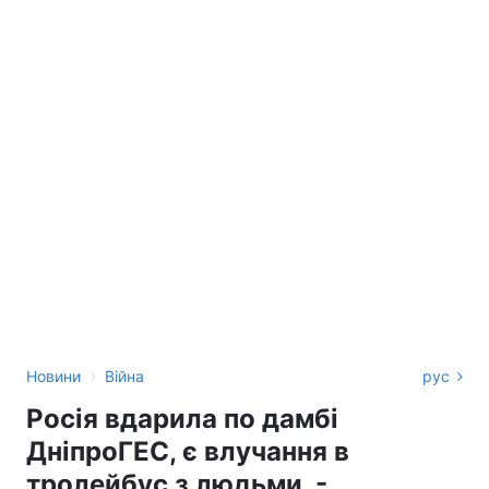
›
Новини
Війна
рус
Росія вдарила по дамбі
ДніпроГЕС, є влучання в
тролейбус з людьми, -