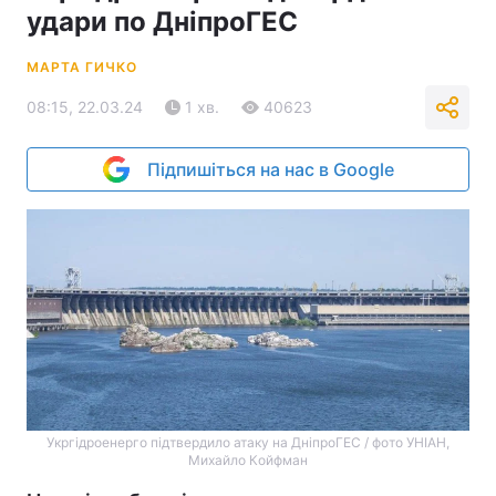
удари по ДніпроГЕС
МАРТА ГИЧКО
08:15, 22.03.24
1 хв.
40623
Підпишіться на нас в Google
Укргідроенерго підтвердило атаку на ДніпроГЕС / фото УНІАН,
Михайло Койфман