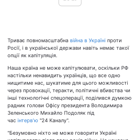
Головна
Війна
Триває повномасштабна
війна в Україні
проти
Україна
Політика
Росії, і в української держави навіть немає такої
Економіка
Світ
опції як капітуляція.
Наша країна не може капітулювати, оскільки РФ
Спорт
Наука
настільки ненавидить українців, що все одно
Техно і зв'язок
Лайт
нищитиме нас, шукатиме для цього можливості
через провокації, теракти, політичні вбивства чи
Зброя
Інциденти
інші технологічні спецоперації, поділився думкою
радник голови Офісу президента Володимира
Здоров'я
Туризм
Зеленського Михайло Подоляк під
час
інтерв'ю
"24 Каналу".
Цікавинки
Погода
"Безумовно ніхто не може говорити Україні
Екологія
Регіони