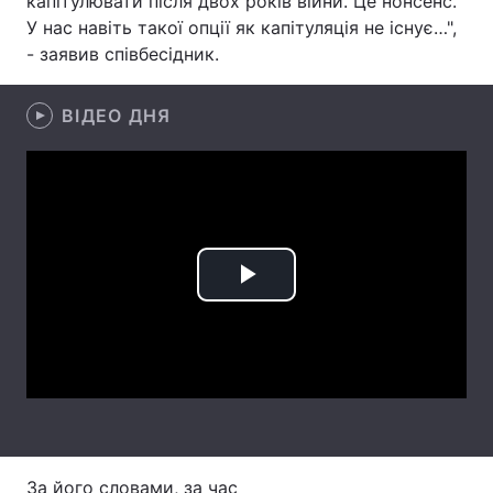
капітулювати після двох років війни. Це нонсенс.
У нас навіть такої опції як капітуляція не існує…",
Лонгріди
- заявив співбесідник.
Відео з Youtube
Статті
ВІДЕО ДНЯ
Інтерв'ю
Думки
Архів
Вакансії
Контакти
Play
Послуги
Video
За його словами, за час