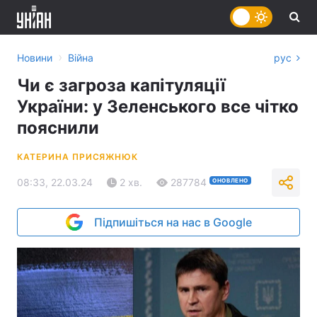
›
Новини
Війна
рус
Чи є загроза капітуляції
України: у Зеленського все чітко
пояснили
КАТЕРИНА ПРИСЯЖНЮК
08:33, 22.03.24
2 хв.
287784
ОНОВЛЕНО
Підпишіться на нас в Google