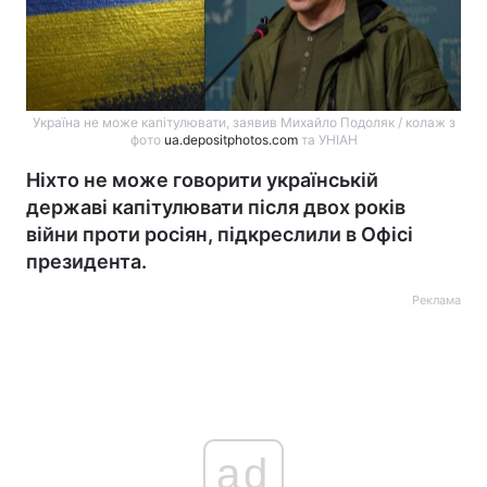
Україна не може капітулювати, заявив Михайло Подоляк / колаж з
фото
ua.depositphotos.com
та УНІАН
Ніхто не може говорити українській
державі капітулювати після двох років
війни проти росіян, підкреслили в Офісі
президента.
Реклама
ad