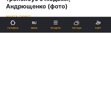
Андрющенко (фото)
МАРТА ГИЧКО
RU
07:52, 22.03.24
2 хв.
22589
МОВА
ГОЛОВНА
РОЗДІЛИ
ПОГОДА
ЛАЙТ
Підпишіться на нас в Google
Росія атакувала ДніпроГЕС / фото Telegram/Андрющенко Time
Натомість у ЦПД зазначають, що гребля