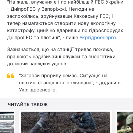
"На жаль, влучання є і по найбільшій ГЕС України
- ДніпроГЕС у Запоріжжі. Нелюди не
заспокоїлись, зруйнувавши Каховську ГЕС, і
тепер намагаються створити нову екологічну
катастрофу, цинічно вдаривши по гідроспорудах
ДніпроГЕС та плотині", - пише
Укргідроенерго
.
Зазначається, що на станції триває пожежа,
працюють надзвичайні служби та енергетики,
долаючи наслідки ударів.
"Загрози прориву немає. Ситуація на
плотині станції контрольована", - додали в
Укргідроенерго.
ЧИТАЙТЕ ТАКОЖ: