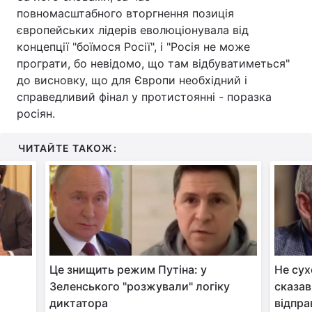
повномасштабного вторгнення позиція
Тема оформлення
європейських лідерів еволюціонувала від
концепції "боїмося Росії", і "Росія не може
програти, бо невідомо, що там відбуватиметься"
до висновку, що для Європи необхідний і
справедливий фінал у протистоянні - поразка
росіян.
ЧИТАЙТЕ ТАКОЖ:
Це знищить режим Путіна: у
Не сух
Зеленського "розжували" логіку
сказав
диктатора
відпра