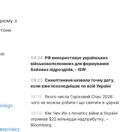
дному з
 тонн
но
08:24
РФ використовує українських
військовополонених для формування
бойових підрозділів, - ISW
08:23
Синоптикиня назвала точну дату,
коли вже похолоднішає по всій Україні
08:15
Якого числа Горіховий Спас 2026:
чого не можна робити і що святити в церкві
oreign
08:08
Кім Чен Ин з початку війни в Україні
отримав $22 мільярди надприбутку, –
Bloomberg
оверхівку