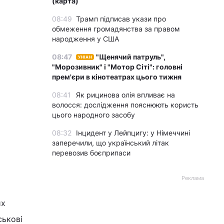
(карта)
08:49
Трамп підписав укази про
обмеження громадянства за правом
народження у США
08:47
"Щенячий патруль",
УНІАН
"Морозивник" і "Мотор Сіті": головні
прем'єри в кінотеатрах цього тижня
08:41
Як рицинова олія впливає на
волосся: дослідження пояснюють користь
цього народного засобу
08:32
Інцидент у Лейпцигу: у Німеччині
заперечили, що український літак
перевозив боєприпаси
Реклама
их
ськові