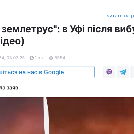
читать на 
землетрус": в Уфі після виб
ідео)
34, 03.03.25
1 хв.
6554
іться на нас в Google
а заяв.