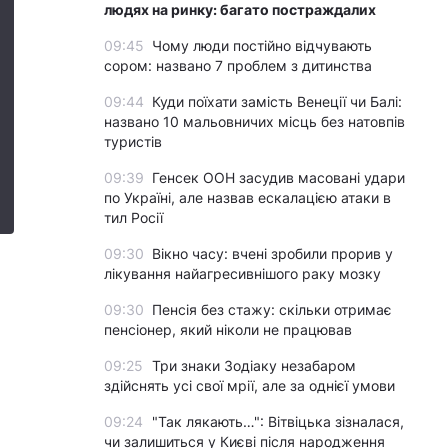
людях на ринку: багато постраждалих
09:45
Чому люди постійно відчувають
сором: названо 7 проблем з дитинства
09:44
Куди поїхати замість Венеції чи Балі:
названо 10 мальовничих місць без натовпів
туристів
09:39
Генсек ООН засудив масовані удари
по Україні, але назвав ескалацією атаки в
тил Росії
09:30
Вікно часу: вчені зробили прорив у
лікування найагресивнішого раку мозку
09:30
Пенсія без стажу: скільки отримає
пенсіонер, який ніколи не працював
09:25
Три знаки Зодіаку незабаром
здійснять усі свої мрії, але за однієї умови
09:24
"Так лякають…": Вітвіцька зізналася,
чи залишиться у Києві після народження