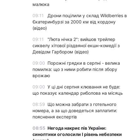
малюка
09:11
Дрони поцілили у склад Wildberries в
Єкатеринбурзі за 2000 км від кордону
(відео)
09:11
"Люта нічка 2": вийшов трейлер
сиквелу хітової різдвяної екшн-комедії з
Девідом Гарбором (відео)
09:00
Порожні грядки в серпні - велика
помилка: що з ними робити після збору
врожаю
09:00
У ці дні серпня клювання не буде:
що показує календар риболова на місяць
08:59
Що можна забрати з готельного
номера, а за що доведеться заплатити:
пояснення експертів
08:55
Негода накриє пів України:
синоптики оголосили І рівень небезпеки