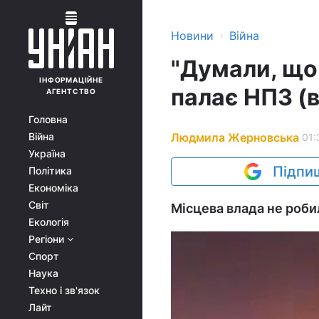
›
Новини
Війна
"Думали, що 
ІНФОРМАЦІЙНЕ
палає НПЗ (в
АГЕНТСТВО
Головна
Людмила Жерновська
Війна
01:
Україна
Підпиш
Політика
Економіка
Світ
Місцева влада не робил
Екологія
Регіони
Спорт
Наука
Техно і зв'язок
Лайт