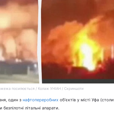
жежа посилюється / Колаж УНІАН / Скриншоти
езня, один з
нафтопереробних
об'єктів у місті Уфа (стол
 безпілотні літальні апарати.