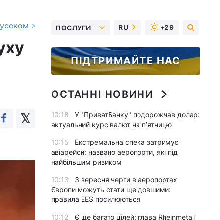
русском
RU
+29
ПОСЛУГИ
уху
ПІДТРИМАЙТЕ НАС
ОСТАННІ НОВИНИ
10:18
У "ПриватБанку" подорожчав долар:
актуальний курс валют на п’ятницю
10:15
Екстремальна спека затримує
авіарейси: названо аеропорти, які під
найбільшим ризиком
10:13
З вересня черги в аеропортах
Європи можуть стати ще довшими:
правила EES посилюються
10:12
Є ще багато цілей: глава Rheinmetall