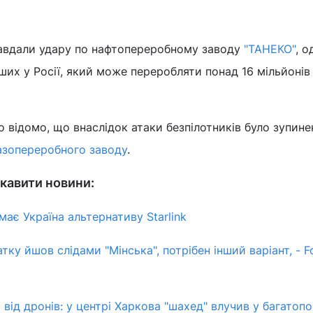
 завдали удару по нафтопереробному заводу
"ТАНЕКО"
, о
ших у Росії, який може переробляти понад 16 мільйонів
о відомо, що внаслідок атаки безпілотників було зупине
азопереробного заводу
.
кавити новини:
 має Україна альтернативу Starlink
тку йшов слідами "Мінська", потрібен інший варіант, - F
 від дронів: у центрі Харкова "шахед" влучив у багатоп