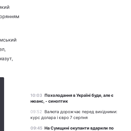
який
агорянням
имський
ел,
мазут,
10:03
Похолодання в Україні буде, але є
нюанс, - синоптик
09:52
Валюта дорожчає перед вихідними:
курс долара і євро 7 серпня
09:45
На Сумщині окупанти вдарили по