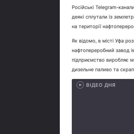
Російські Telegram-канал
деякі сплутали із землетр
на території нафтопереро
Як відомо, в місті Уфа 
нафтопереробний завод іме
підприємство виробляє ма
дизельне паливо та скрапл
ВІДЕО ДНЯ