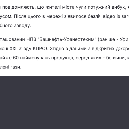
и повідомляють, що жителі міста чули потужний вибух, 
усом. Після цього в мережі з'явилося безліч відео із з
бного заводу.
розташований НПЗ "Башнефть-Уфанефтехим" (раніше - Уф
ні XXII з'їзду КПРС). Згідно з даними з відкритих джер
йже 60 найменувань продукції, серед яких - бензини, 
ені гази.