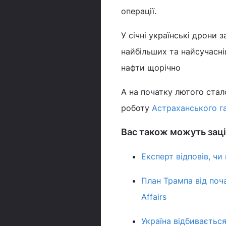
операції.
У січні українські дрони
найбільших та найсучасні
нафти щорічно
А на початку лютого стал
роботу
Астраханського г
Вас також можуть заці
Експерт відповів, чи
План Трампа від поча
Affairs
Україна відбивається