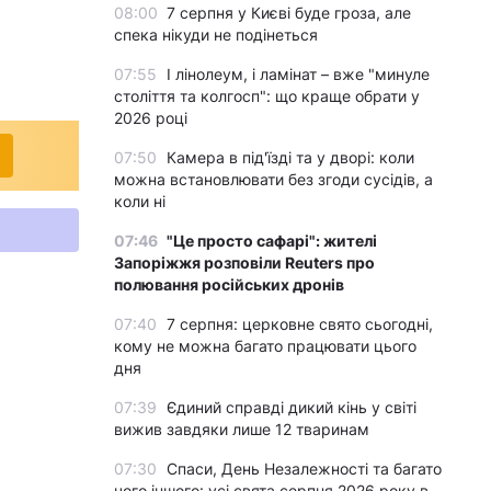
08:00
7 серпня у Києві буде гроза, але
спека нікуди не подінеться
07:55
І лінолеум, і ламінат – вже "минуле
століття та колгосп": що краще обрати у
2026 році
07:50
Камера в під'їзді та у дворі: коли
можна встановлювати без згоди сусідів, а
коли ні
07:46
"Це просто сафарі": жителі
Запоріжжя розповіли Reuters про
полювання російських дронів
07:40
7 серпня: церковне свято сьогодні,
кому не можна багато працювати цього
дня
07:39
Єдиний справді дикий кінь у світі
вижив завдяки лише 12 тваринам
07:30
Спаси, День Незалежності та багато
чого іншого: усі свята серпня 2026 року в