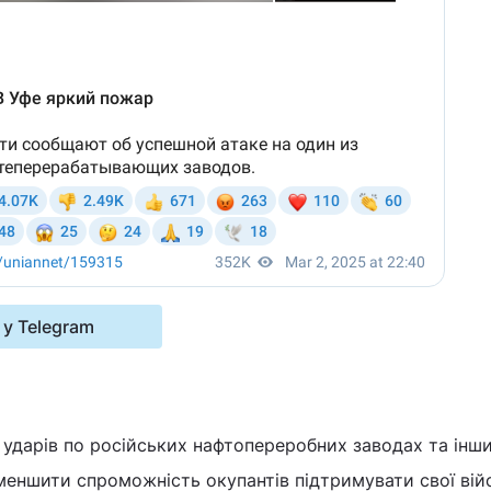
 у Telegram
З
є ударів по російських нафтопереробних заводах та інш
меншити спроможність окупантів підтримувати свої вій