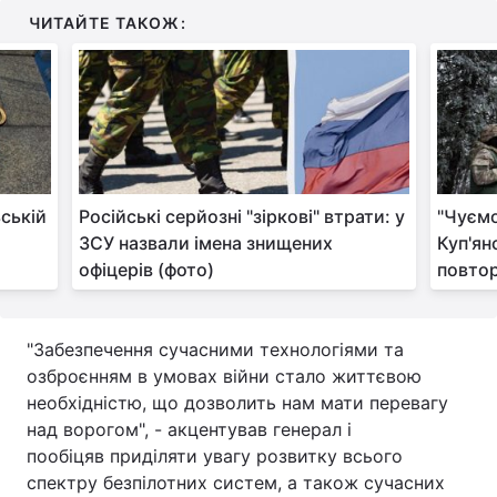
ЧИТАЙТЕ ТАКОЖ:
ській
Російські серйозні "зіркові" втрати: у
"Чуємо
ЗСУ назвали імена знищених
Куп'ян
офіцерів (фото)
повтор
"Забезпечення сучасними технологіями та
озброєнням в умовах війни стало життєвою
необхідністю, що дозволить нам мати перевагу
над ворогом", - акцентував генерал і
пообіцяв приділяти увагу розвитку всього
спектру безпілотних систем, а також сучасних