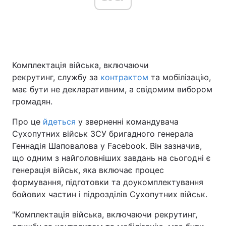
Головна
Війна
Комплектація війська, включаючи
Україна
Політика
рекрутинг, службу за
контрактом
та мобілізацію,
Економіка
Світ
має бути не декларативним, а свідомим вибором
громадян.
Спорт
Наука
Про це
йдеться
у зверненні командувача
Техно і зв'язок
Лайт
Сухопутних військ ЗСУ бригадного генерала
Геннадія Шаповалова у Facebook. Він зазначив,
Зброя
Інциденти
що одним з найголовніших завдань на сьогодні є
генерація військ, яка включає процес
Здоров'я
Туризм
формування, підготовки та доукомплектування
бойових частин і підрозділів Сухопутних військ.
Цікавинки
Погода
"Комплектація війська, включаючи рекрутинг,
Екологія
Регіони