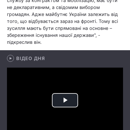
службу за контрактом та мобілізацію, має бути
не декларативним, а свідомим вибором
Лонгріди
громадян. Адже майбутнє України залежить від
того, що відбувається зараз на фронті. Тому всі
Відео з Youtube
Статті
зусилля мають бути спрямовані на основне –
збереження існування нашої держави", -
Інтерв'ю
Думки
підкреслив він.
Архів
Вакансії
ВІДЕО ДНЯ
Контакти
Послуги
Play
Video