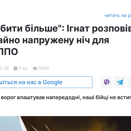
читать на 
збити більше": Ігнат розпові
айно напружену ніч для
 ППО
05.26
3 хв.
3893
іться на нас в Google
у ворог влаштував напередодні, наші бійці не всти