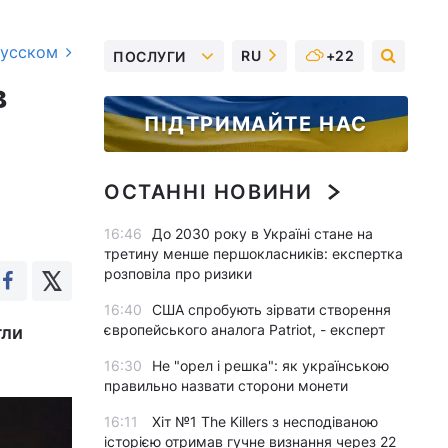
русском
RU
+22
ПОСЛУГИ
в
ПІДТРИМАЙТЕ НАС
ОСТАННІ НОВИНИ
16:46
До 2030 року в Україні стане на
третину менше першокласників: експертка
розповіла про ризики
16:40
США спробують зірвати створення
європейського аналога Patriot, - експерт
гли
16:30
Не "орел і решка": як українською
правильно назвати сторони монети
16:11
Хіт №1 The Killers з несподіваною
історією отримав гучне визнання через 22