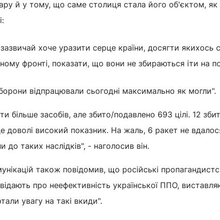
ару й у тому, що саме столиця стала його об'єктом, як 
:
зазвичай хоче уразити серце країни, досягти якихось с
йному фронті, показати, що вони не збираються іти на п
 оборони відпрацювали сьогодні максимально як могли".
ити більше засобів, але збито/подавлено 693 цілі. 12 зби
це доволі високий показник. На жаль, 6 ракет не вдалос
 до таких наслідків", - наголосив він.
унікацій також повідомив, що російські пропагандистс
овідають про неефективність української ППО, виставля
ртали увагу на такі вкиди".