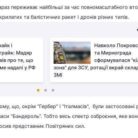
зараз переживає найбільші за час повномасштабного вт
крилатих та балістичних ракет і дронів різних типів.
айк і
Навколо Покровс
трайк: Мадяр
та Мирнограда
вів про те, що
сформувалася "кі
ме надалі у РФ
зона" для ЗСУ, ротації вкрай склад
ЗМІ
ому, що, окрім "Гербер" і "Італмасів", були застосовані 
аси "Бандероль". Тобто весь спектр озброєння, яке во
олосив представник Повітряних сил.