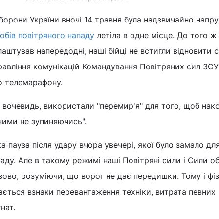
борони України вночі 14 травня була надзвичайно напр
собів повітряного нападу
летіла в одне місце. До того ж 
лаштував напередодні, наші бійці не встигли відновити 
равління комунікацій Командування Повітряних сил ЗС
го телемарафону.
, вочевидь, використали "перемир'я" для того, щоб нак
 ними не зупиняючись".
а пауза після удару вчора увечері, якої було замало дл
аду. Але в такому режимі наші Повітряні сили і Сили о
во, розуміючи, що ворог не дає передишки. Тому і фі
дається взнаки перевантаження техніки, витрата певних
гнат.