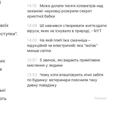
і
14:15
Може долати тисячі кілометрів над
океаном: науковці розкрили секрет
крихітної бабки
воїх
14:08
ШІ навчився створювати життєздатні
віруси, яких не існувало в природі, - NYT
оступки".
14:00
На якій плиті їжа смачніша –
індукційній чи електричній: яка "мотає"
менше світла
13:57
5 звичок, які видають примітивне
тих
мислення у людини
я
13:53
Чому коти влаштовують нічні забіги
по будинку: ветеринари пояснили таку
дивну поведінку
ькі
ють
Реклама