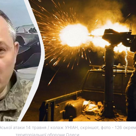
ійської атаки 14 травня / колаж УНІАН, скріншот, фото - 126 окре
територіальної оборони Одеси