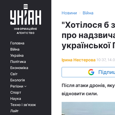
›
Новини
Війна
"Хотілося б 
ІНФОРМАЦІЙНЕ
про надзвич
АГЕНТСТВО
української
Головна
Війна
Україна
Ірина Нестерова
10:37, 14.
Політика
Економіка
Підпиш
Світ
Екологія
Після атаки дронів, як
Регіони
Спорт
відновити сили.
Наука
Техно і зв'язок
Лайт