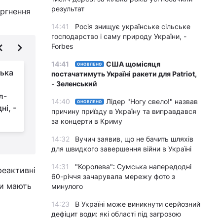
результат
оргнення
14:41
Росія знищує українське сільське
господарство і саму природу України, -
Forbes
14:41
США щомісяця
ОНОВЛЕНО
ька
Прокрадалися біля
постачатимуть Україні ракети для Patriot,
білоруського
- Зеленський
л-
кордону: експерт
14:40
Лідер "Ногу свело!" назвав
ОНОВЛЕНО
ні, -
вказав на цікавий момент у повітряній
в
причину приїзду в Україну та виправдався
атаці РФ
за концерти в Криму
14:32
Вучич заявив, що не бачить шляхів
для швидкого завершення війни в Україні
14:31
"Королева": Сумська напередодні
реактивні
60-річчя зачарувала мережу фото з
ни мають
минулого
14:23
В Україні може виникнути серйозний
дефіцит води: які області під загрозою