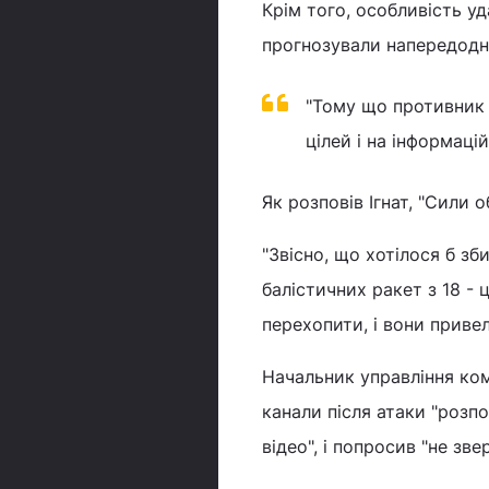
Крім того, особливість уд
прогнозували напередодні
"Тому що противник 
цілей і на інформаці
Як розповів Ігнат, "Сили
"Звісно, що хотілося б зб
балістичних ракет з 18 - 
перехопити, і вони привели
Начальник управління ком
канали після атаки "розп
відео", і попросив "не зве