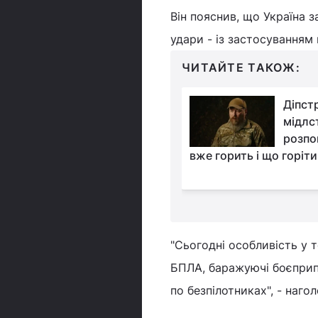
Він пояснив, що Україна 
удари - із застосуванням 
ЧИТАЙТЕ ТАКОЖ:
Прокрадалися біля
Діпстр
білоруського
мідлс
кордону: експерт
розпо
цікавий момент у повітряній
вже горить і що горіти
"Сьогодні особливість у т
БПЛА, баражуючі боєприп
по безпілотниках", - наг