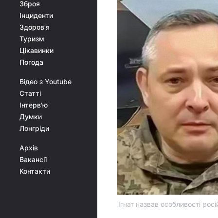
Зброя
Інциденти
Здоров'я
Туризм
Цікавинки
Погода
Відео з Youtube
Статті
Інтерв'ю
Думки
Лонгріди
Архів
Вакансії
Контакти
Ігнат назвав особливості рос