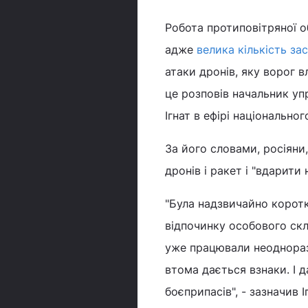
Робота протиповітряної о
адже
велика кількість за
атаки дронів, яку ворог в
це розповів начальник уп
Ігнат в ефірі національно
За його словами, росіяни
дронів і ракет і "вдарити
"Була надзвичайно коротк
відпочинку особового скл
уже працювали неодноразо
втома дається взнаки. І 
боєприпасів", - зазначив І