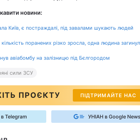
кавити новини:
ла Київ, є постраждалі, під завалами шукають людей
: кількість поранених різко зросла, одна людина загинул
инув авіабомбу на залізницю під Бєлгородом
ряні сили ЗСУ
ІТЬ ПРОЄКТУ
ПІДТРИМАЙТЕ НАС
 в Telegram
УНІАН в Google New