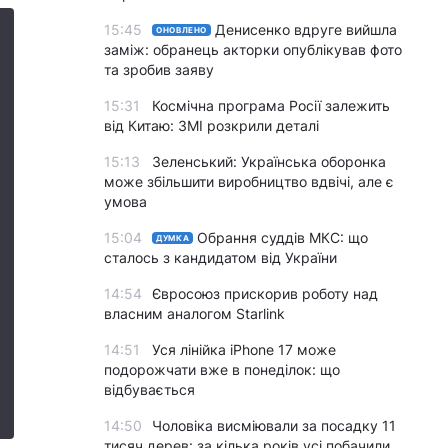
15:45
Денисенко вдруге вийшла
ОНОВЛЕНО
заміж: обранець акторки опублікував фото
та зробив заяву
15:31
Космічна програма Росії залежить
від Китаю: ЗМІ розкрили деталі
15:13
Зеленський: Українська оборонка
може збільшити виробництво вдвічі, але є
умова
15:04
Обрання суддів МКС: що
ДУМКА
сталось з кандидатом від України
14:54
Євросоюз прискорив роботу над
власним аналогом Starlink
14:51
Уся лінійка iPhone 17 може
подорожчати вже в понеділок: що
відбувається
14:50
Чоловіка висміювали за посадку 11
тисяч дерев: за кілька років усі побачили