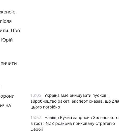
уженою,
після
сили. Про
У Юрій
опичити
я
16:03
Україна має знищувати пускові і
борони
виробництво ракет: експерт сказав, що для
зична
цього потрібно
15:57
Навіщо Вучич запросив Зеленського
в гості: NZZ розкрив приховану стратегію
Сербії