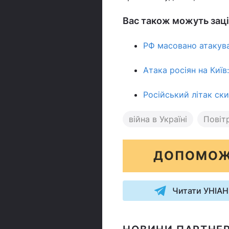
Вас також можуть заці
РФ масовано атакува
Атака росіян на Київ
Російський літак ск
війна в Україні
Повіт
ДОПОМОЖ
Читати УНІАН