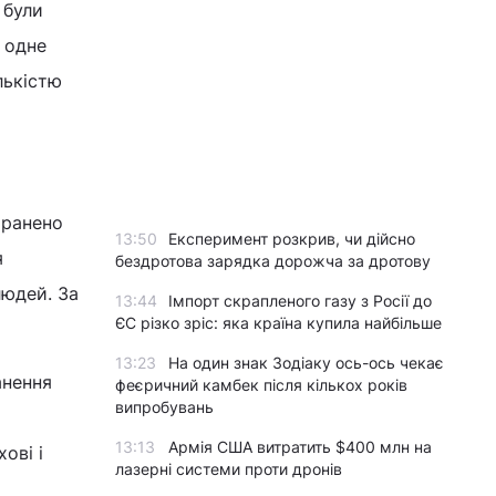
 були
в одне
лькістю
оранено
13:50
Експеримент розкрив, чи дійсно
я
бездротова зарядка дорожча за дротову
людей. За
13:44
Імпорт скрапленого газу з Росії до
ЄС різко зріс: яка країна купила найбільше
13:23
На один знак Зодіаку ось-ось чекає
анення
феєричний камбек після кількох років
випробувань
13:13
Армія США витратить $400 млн на
ові і
лазерні системи проти дронів