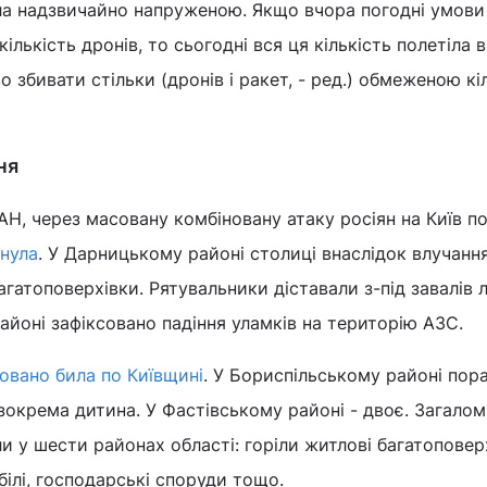
ла надзвичайно напруженою. Якщо вчора погодні умови
кількість дронів, то сьогодні вся ця кількість полетіла 
 збивати стільки (дронів і ракет, - ред.) обмеженою кі
ня
АН, через масовану комбіновану атаку росіян на Київ п
нула
. У Дарницькому районі столиці внаслідок влучанн
агатоповерхівки. Рятувальники діставали з-під завалів 
йоні зафіксовано падіння уламків на територію АЗС.
овано била по Київщині
. У Бориспільському районі пор
зокрема дитина. У Фастівському районі - двоє. Загалом
и у шести районах області: горіли житлові багатоповерх
білі, господарські споруди тощо.