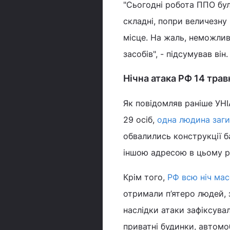
"Сьогодні робота ППО бу
складні, попри величезну 
місце. На жаль, неможливо
засобів", - підсумував він.
Нічна атака РФ 14 трав
Як повідомляв раніше УНІ
29 осіб,
одна людина заги
обвалились конструкції б
іншою адресою в цьому ра
Крім того,
РФ всю ніч мас
отримали п’ятеро людей, 
наслідки атаки зафіксувал
приватні будинки, автомо