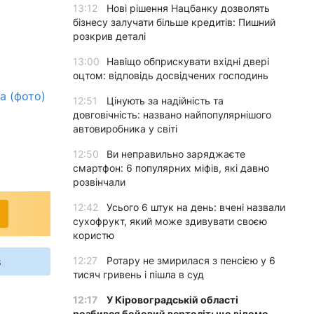
13:12
Нові рішення Нацбанку дозволять
бізнесу залучати більше кредитів: Пишний
розкрив деталі
13:00
Навіщо обприскувати вхідні двері
оцтом: відповідь досвідчених господинь
а (фото)
12:51
Цінують за надійність та
довговічність: названо найпопулярнішого
автовиробника у світі
12:50
Ви неправильно заряджаєте
смартфон: 6 популярних міфів, які давно
розвінчали
12:42
Усього 6 штук на день: вчені назвали
сухофрукт, який може здивувати своєю
користю
s
12:27
Ротару не змирилася з пенсією у 6
тисяч гривень і пішла в суд
12:17
У Кіровоградській області
розбився бойовий вертоліт: що відомо