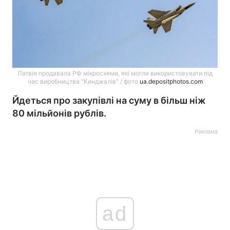
Латвія продавала РФ мікросхеми, які могли використовувати під
час виробництва "Кинджалів" / фото
ua.depositphotos.com
Йдеться про закупівлі на суму в більш ніж
80 мільйонів рублів.
Реклама
ad