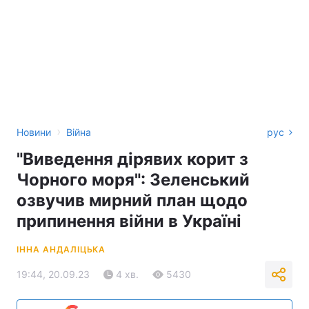
›
Новини
Війна
рус
"Виведення дірявих корит з
Чорного моря": Зеленський
озвучив мирний план щодо
припинення війни в Україні
ІННА АНДАЛІЦЬКА
19:44, 20.09.23
4 хв.
5430