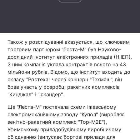
Тема оформлення
Також у розслідуванні вказується, що ключовим
торговим партнером "Леста-М" був Науково-
дослідний інститут електронних приладів (НІІЕП).
З ним компанія уклала контрактів всього на 43
мільйони рублів. Відомо, що інститут входить до
складу "Ростеха" через концерн "Техмаш", він
брав участь у розробці ракетних комплексів
"Кинджал" і "Іскандер".
Ще "Леста-М" постачала схеми Іжевському
електромеханічному заводу "Купол" (виробляє
зенітно-ракетний комплекс "Тор-М2Е"),
Уфимському приладобудівному виробничому
об'єднанню (випускає бортові прилади для