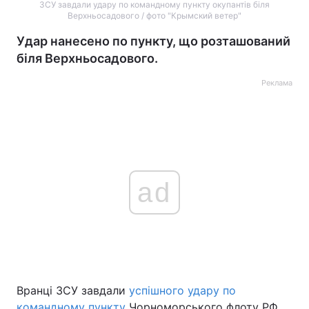
ЗСУ завдали удару по командному пункту окупантів біля
Верхньосадового / фото "Крымский ветер"
Удар нанесено по пункту, що розташований
біля Верхньосадового.
Реклама
ad
Вранці ЗСУ завдали
успішного удару по
командному пункту
Чорноморського флоту РФ