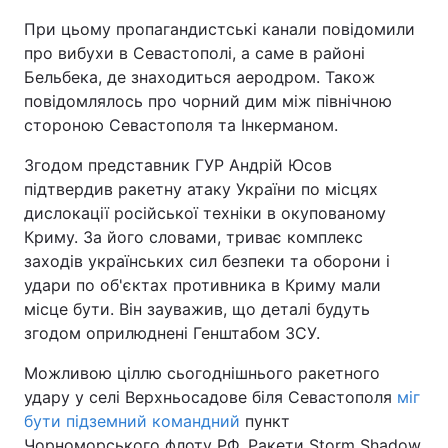
При цьому пропагандистські канали повідомили
про вибухи в Севастополі, а саме в районі
Бельбека, де знаходиться аеродром. Також
повідомлялось про чорний дим між північною
стороною Севастополя та Інкерманом.
Згодом представник ГУР Андрій Юсов
підтвердив ракетну атаку України по місцях
дислокації російської техніки в окупованому
Криму. За його словами, триває комплекс
заходів українських сил безпеки та оборони і
удари по об'єктах противника в Криму мали
місце бути. Він зауважив, що деталі будуть
згодом оприлюднені Генштабом ЗСУ.
Можливою ціллю сьогоднішнього ракетного
удару у селі Верхньосадове біля Севастополя
міг
бути підземний командний
пункт
Чорноморського флоту РФ. Ракети Storm Shadow,