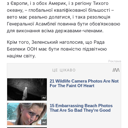
з Європи, і з обох Америк, і з регіону Тихого
океану, – глобальної кваліфікованої більшості –
вето має реально долатися, і така резолюція
Генеральної Асамблеї повинна бути обов’язковою
для виконання всіма державами-членами.
Крім того, Зеленський наголосив, що Рада
Безпеки ООН має бути повністю підзвітною
націям світу.
Реклама