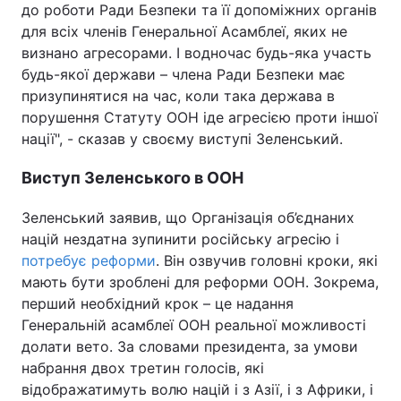
до роботи Ради Безпеки та її допоміжних органів
для всіх членів Генеральної Асамблеї, яких не
визнано агресорами. І водночас будь-яка участь
будь-якої держави – члена Ради Безпеки має
призупинятися на час, коли така держава в
порушення Статуту ООН іде агресією проти іншої
нації", - сказав у своєму виступі Зеленський.
Виступ Зеленського в ООН
Зеленський заявив, що Організація об’єднаних
націй нездатна зупинити російську агресію і
потребує реформи
. Він озвучив головні кроки, які
мають бути зроблені для реформи ООН. Зокрема,
перший необхідний крок – це надання
Генеральній асамблеї ООН реальної можливості
долати вето. За словами президента, за умови
набрання двох третин голосів, які
відображатимуть волю націй і з Азії, і з Африки, і