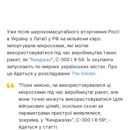
Головна
Війна
Уже після широкомасштабного вторгнення Росії
Україна
Політика
в Україну з Латвії у РФ на мільйони євро
імпортували мікросхеми, які могли
Економіка
Світ
використовуватися під час виробництва таких
ракет, як "
Кинджал
", С-300 І X-59. Їх окупанти
Спорт
Наука
запускають по мирних українських містах. Про
це йдеться у розслідуванні
The Insider
.
Техно і зв'язок
Лайт
"Поки неясно, чи використовувалися ці
Зброя
Інциденти
мікросхеми під час виробництві ракет, але
вони точно можуть використовуватися (для
Здоров'я
Туризм
військових цілей), оскільки схожі за
параметрами пристрої виявлялися,
Цікавинки
Погода
зокрема, у "Кинджалах", С-300 І X-59", -
йдеться у статті.
Екологія
Регіони