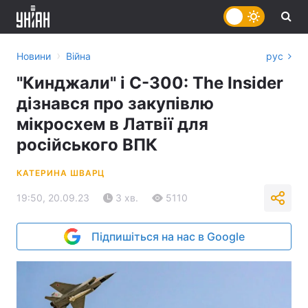
›
Новини
Війна
рус
"Кинджали" і С-300: The Insider
дізнався про закупівлю
мікросхем в Латвії для
російського ВПК
КАТЕРИНА ШВАРЦ
19:50, 20.09.23
3 хв.
5110
Підпишіться на нас в Google