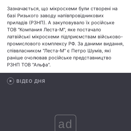
Зазначається, що мікросхеми були створені на
Лонгріди
базі Ризького заводу напівпровідникових
приладів (РЗНП). А закуповувало їх російське
Відео з Youtube
Статті
ТОВ "Компания Леста-М", яке постачало
латвійські мікросхеми підприємствам військово-
Інтерв'ю
Думки
промислового комплексу РФ. За даними видання,
співвласником "Леста-М" є Петро Шумів, які
Архів
Вакансії
раніше очолював російське представництво
РЗНП ТОВ "Альфа".
Контакти
Послуги
ВІДЕО ДНЯ
ad