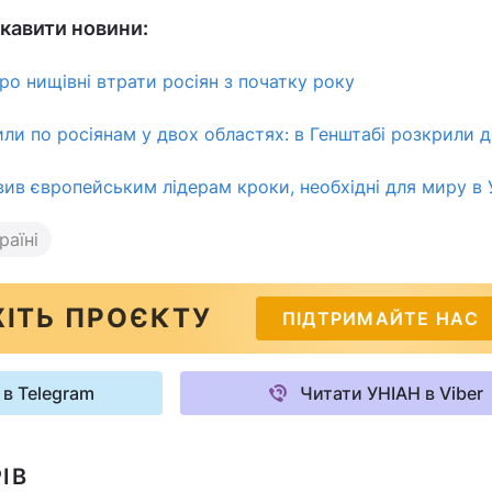
кавити новини:
ро нищівні втрати росіян з початку року
ли по росіянам у двох областях: в Генштабі розкрили д
ив європейським лідерам кроки, необхідні для миру в У
раїні
ІТЬ ПРОЄКТУ
ПІДТРИМАЙТЕ НАС
 в Telegram
Читати УНІАН в Viber
ІВ