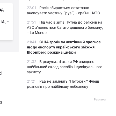
22:01
Росія збирається остаточно
ад
Ветеран пояснив, як
анексувати частину Грузії, - країни НАТО
ЗСУ вдається
ША, -
стримувати 80-
21:51
Під час візитів Путіна до регіонів на
АЗС з’являється багато дешевого бензину,
тисячне елітне військо РФ на Курщині
п
– Le Monde
С
21:41
США зробили невтішний прогноз
щодо експорту українського збіжжя:
Bloomberg розкрив цифри
21:32
В результаті атаки РФ знищено
найбільший склад засобів індивідуального
захисту
сі
21:21
РЕБ не замінить "Петріоти": Флеш
розповів про найбільшу небезпеку
Реклама
з