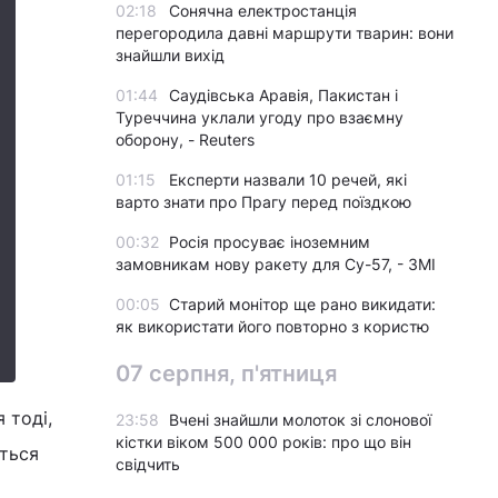
02:18
Сонячна електростанція
перегородила давні маршрути тварин: вони
знайшли вихід
01:44
Саудівська Аравія, Пакистан і
Туреччина уклали угоду про взаємну
оборону, - Reuters
01:15
Експерти назвали 10 речей, які
варто знати про Прагу перед поїздкою
00:32
Росія просуває іноземним
замовникам нову ракету для Су-57, - ЗМІ
00:05
Старий монітор ще рано викидати:
як використати його повторно з користю
07 серпня, п'ятниця
 тоді,
23:58
Вчені знайшли молоток зі слонової
кістки віком 500 000 років: про що він
ється
свідчить