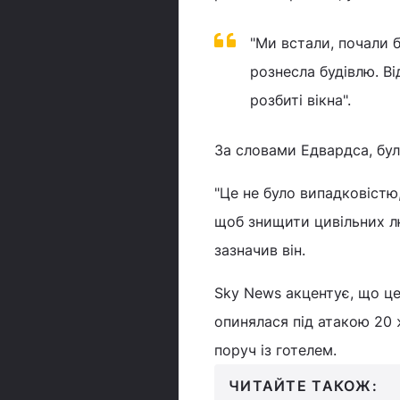
"Ми встали, почали б
рознесла будівлю. В
розбиті вікна".
За словами Едвардса, бул
"Це не було випадковістю
щоб знищити цивільних люд
зазначив він.
Sky News акцентує, що це
опинялася під атакою 20 
поруч із готелем.
ЧИТАЙТЕ ТАКОЖ: