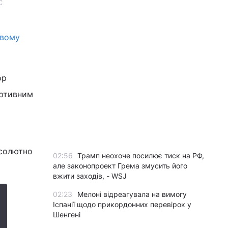
С
ивому
ор
портивним
бсолютно
02:56
Трамп неохоче посилює тиск на РФ,
але законопроект Грема змусить його
вжити заходів, - WSJ
02:23
Мелоні відреагувала на вимогу
Іспанії щодо прикордонних перевірок у
Шенгені