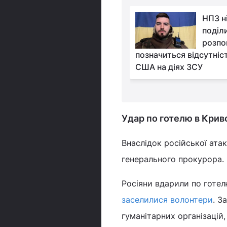
Ветеран пояснив, як
НПЗ н
ЗСУ вдається
поділ
стримувати 80-
розпов
ітне військо РФ на Курщині
позначиться відсутніс
США на діях ЗСУ
Удар по готелю в Крив
Внаслідок російської ата
генерального прокурора. 
Росіяни вдарили по готе
заселилися волонтери
. З
гуманітарних організацій,