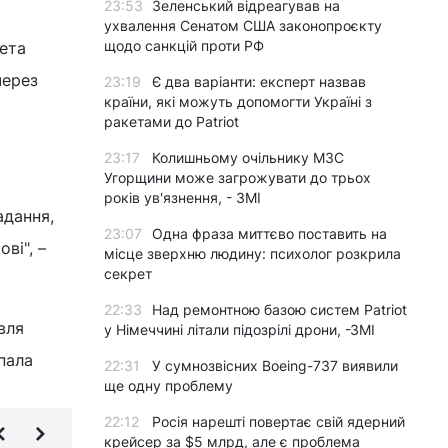
23:53
Зеленський відреагував на
ухвалення Сенатом США законопроєкту
щодо санкцій проти РФ
кета
через
23:19
Є два варіанти: експерт назвав
країни, які можуть допомогти Україні з
ракетами до Patriot
23:17
Колишньому очільнику МЗС
Угорщини може загрожувати до трьох
років ув'язнення, - ЗМІ
адання,
23:07
Одна фраза миттєво поставить на
ві", –
місце зверхню людину: психолог розкрила
секрет
22:33
Над ремонтною базою систем Patriot
вля
у Німеччині літали підозрілі дрони, -ЗМІ
пала
22:31
У сумнозвісних Boeing-737 виявили
ще одну проблему
22:12
Росія нарешті повертає свій ядерний
крейсер за $5 млрд, але є проблема