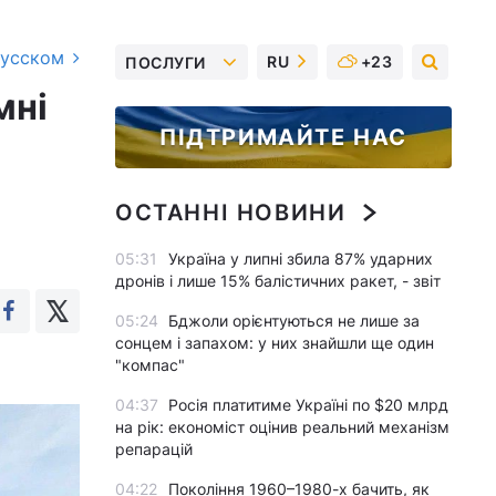
русском
RU
+23
ПОСЛУГИ
мні
ПІДТРИМАЙТЕ НАС
ОСТАННІ НОВИНИ
05:31
Україна у липні збила 87% ударних
дронів і лише 15% балістичних ракет, - звіт
05:24
Бджоли орієнтуються не лише за
сонцем і запахом: у них знайшли ще один
"компас"
04:37
Росія платитиме Україні по $20 млрд
на рік: економіст оцінив реальний механізм
репарацій
04:22
Покоління 1960–1980-х бачить, як