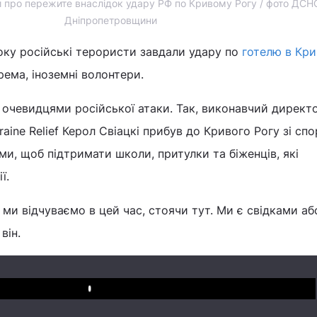
и про пережите внаслідок удару РФ по Кривому Рогу / фото ДСН
Дніпропетровщини
оку російські терористи завдали удару по
готелю в Кр
рема, іноземні волонтери.
 очевидцями російської атаки. Так, виконавчий директ
kraine Relief Керол Свіацкі прибув до Кривого Рогу зі с
ми, щоб підтримати школи, притулки та біженців, які
ї.
ми відчуваємо в цей час, стоячи тут. Ми є свідками а
 він.
Play