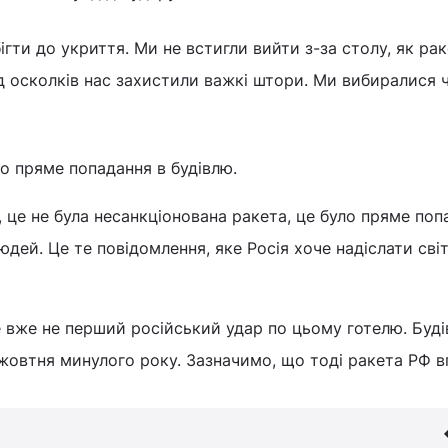
ігти до укриття. Ми не встигли вийти з-за столу, як ра
ід осколків нас захистили важкі штори. Ми вибиралися 
о пряме попадання в будівлю.
, це не була несанкціонована ракета, це було пряме поп
ей. Це те повідомлення, яке Росія хоче надіслати світо
 вже не перший російський удар по цьому готелю. Буді
жовтня минулого року. Зазначимо, що тоді ракета РФ в