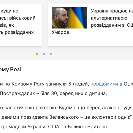
ікуди не
Україна працює н
ись: військовий
альтернативою
ів, як
розвідданим зі С
ть розвідданих
Умєров
ому Розі
ки по Кривому Рогу загинули 5 людей,
повідомили
в Офі
Постраждалих – біля 30, серед них є дитина.
лю балістичною ракетою. Відомо, що перед атакою туди
а даними президента Зеленського – це волонтери однієї 
 громадяни України, США та Великої Британії.