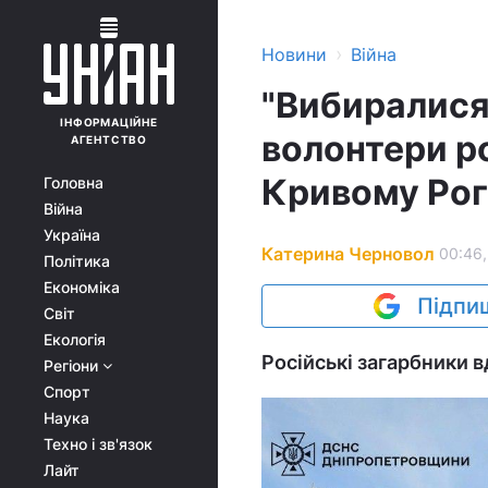
›
Новини
Війна
"Вибиралися 
ІНФОРМАЦІЙНЕ
волонтери р
АГЕНТСТВО
Кривому Ро
Головна
Війна
Україна
Катерина Черновол
00:46,
Політика
Економіка
Підпиш
Світ
Екологія
Російські загарбники 
Регіони
Спорт
Наука
Техно і зв'язок
Лайт