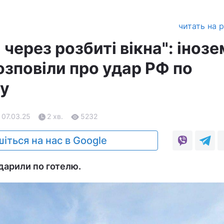
читать на 
через розбиті вікна": інозе
озповіли про удар РФ по
гу
 07.03.25
2 хв.
5232
іться на нас в Google
вдарили по готелю.