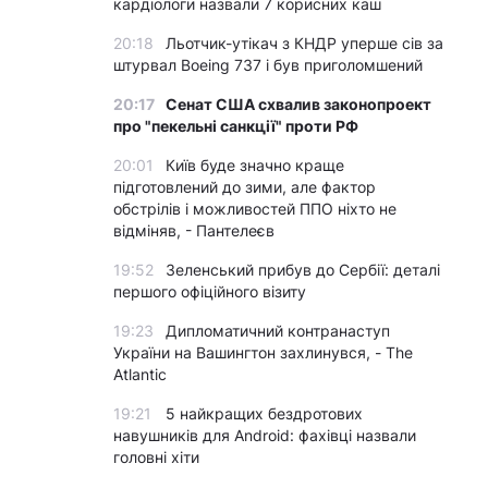
кардіологи назвали 7 корисних каш
20:18
Льотчик-утікач з КНДР уперше сів за
штурвал Boeing 737 і був приголомшений
20:17
Сенат США схвалив законопроект
про "пекельні санкції" проти РФ
20:01
Київ буде значно краще
підготовлений до зими, але фактор
обстрілів і можливостей ППО ніхто не
відміняв, - Пантелеєв
19:52
Зеленський прибув до Сербії: деталі
першого офіційного візиту
19:23
Дипломатичний контранаступ
України на Вашингтон захлинувся, - The
Atlantic
19:21
5 найкращих бездротових
навушників для Android: фахівці назвали
головні хіти