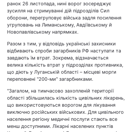
ранок 26 листопада, нині ворог зосереджує
зусилля на стримуванні дій підрозділів Сил
оборони, перегруповує війська задля посилення
угруповань на Лиманському, Авдіївському й
Новопавлівському напрямках.
Разом з тим, у відповідь українські захисники
відбивають спроби загарбників РФ наступати та
завдають їм втрат. Зокрема, відзначається
велика кількість втрат у підрозділах противника,
що діють у Луганській області – місцеві морги
переповнені "200-ми" загарбниками.
"Загалом, на тимчасово захопленій території
області збільшилась кількість цивільних лікарень,
що використовуються ворогом для лікування
виключно російських військових. Для цивільного
населення регіону медичні послуги стають все
менш доступними. Лікарні населених пунктів