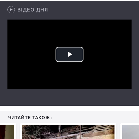
ВІДЕО ДНЯ
Лонгріди
Відео з Youtube
Статті
Інтерв'ю
Думки
Архів
Вакансії
Play
Контакти
Video
Послуги
ЧИТАЙТЕ ТАКОЖ: