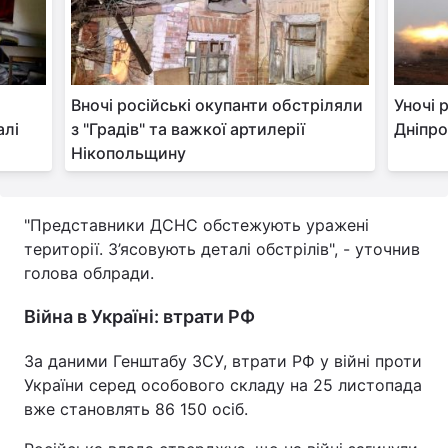
Тема оформлення
Вночі російські окупанти обстріляли
Уночі 
алі
з "Градів" та важкої артилерії
Дніпр
Нікопольщину
"Представники ДСНС обстежують уражені
території. З’ясовують деталі обстрілів", - уточнив
голова облради.
Війна в Україні: втрати РФ
За даними Генштабу ЗСУ, втрати РФ у війні проти
України серед особового складу на 25 листопада
вже становлять 86 150 осіб.