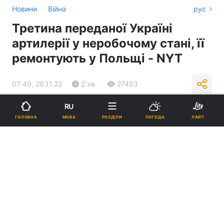
›
Новини
Війна
рус
Третина переданої Україні
артилерії у неробочому стані, її
ремонтують у Польщі - NYT
07:49, 26.11.22
2 хв.
27453
RU
Підпишіться на нас в Google
МОВА
ГОЛОВНА
РОЗДІЛИ
ПОГОДА
ЛАЙТ