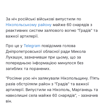
За ніч російські військові випустили по
Головна
Війна
Нікопольському району
майже 60 снарядів з
реактивних систем залпового вогню "Градів" та
Україна
Політика
важкої артилерії.
Економіка
Світ
Про це у
Telegram
повідомив голова
Дніпропетровської обласної ради Микола
Спорт
Наука
Лукашук, зазначивши при цьому, що за
попередньою інформацією минулося без
Техно і зв'язок
Лайт
загиблих та поранених.
Зброя
Інциденти
"Росіяни усю ніч залякували Нікопольщину. П’ять
разів обстріляли район з "Градів" та важкої
Здоров'я
Туризм
артилерії. Випустили на Нікополь, Марганець та
Цікавинки
Погода
навколишні села майже 60 снарядів", - зазначив
він.
Екологія
Регіони