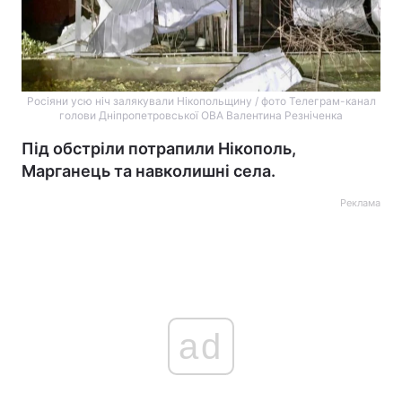
Росіяни усю ніч залякували Нікопольщину / фото Телеграм-канал
голови Дніпропетровської ОВА Валентина Резніченка
Під обстріли потрапили Нікополь,
Марганець та навколишні села.
Реклама
ad