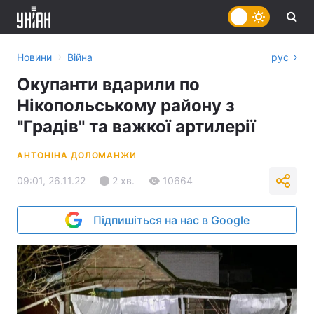
›
Новини
Війна
рус
Окупанти вдарили по
Нікопольському району з
"Градів" та важкої артилерії
АНТОНІНА ДОЛОМАНЖИ
09:01, 26.11.22
2 хв.
10664
Підпишіться на нас в Google