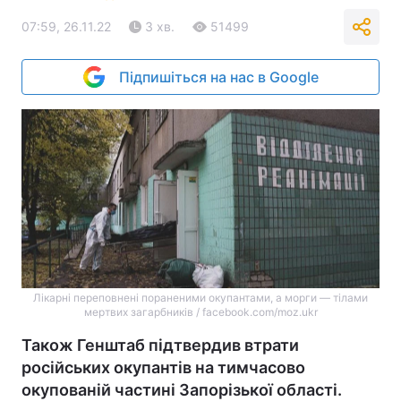
07:59, 26.11.22
3 хв.
51499
Підпишіться на нас в Google
Лікарні переповнені пораненими окупантами, а морги — тілами
мертвих загарбників / facebook.com/moz.ukr
Також Генштаб підтвердив втрати
російських окупантів на тимчасово
окупованій частині Запорізької області.