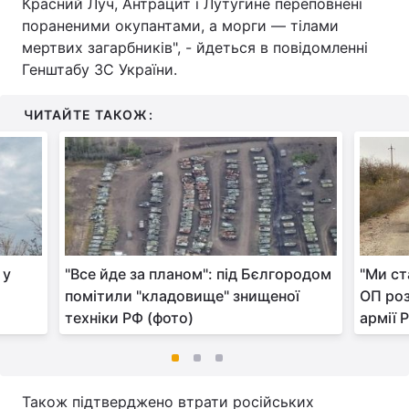
Красний Луч, Антрацит і Лутугине переповнені
пораненими окупантами, а морги — тілами
мертвих загарбників", - йдеться в повідомленні
Генштабу ЗС України.
ЧИТАЙТЕ ТАКОЖ:
 у
"Все йде за планом": під Бєлгородом
"Ми ст
помітили "кладовище" знищеної
ОП роз
техніки РФ (фото)
армії Р
Також підтверджено втрати російських