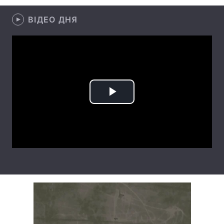
Лонгріди
ВІДЕО ДНЯ
Відео з Youtube
Статті
Інтерв'ю
Думки
Архів
Вакансії
Play
Контакти
Video
Послуги