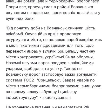
авіаційні бомби, але й термобаричні боєприпаси.
Попри все, просунутися в районі Вовчанська
окупантам не вдається, вони повністю зав’язли у
вуличних боях.
"Від початку доби на Вовчанськ скинули шість
авіабомб. Окупаційна армія продовжує
штурмувати місто, не полишає спроб закріпитись
в місті піхотними підрозділами для того, щоб
перевести якраз у вуличні бої. Більшу частину
міста контролюють українські Сили оборони.
Наземні штурми ворог поєднує з авіаційними
ударами, щоб досягти успіху. Також по
Вовчанську ворог застосовує важкі вогнеметні
системи ТОС2 "Сонцепьок". Завдає ударів по
місту термобаричними боєприпасами, знищуючи
на своєму шляху забудову і цивільну
інфраструктуру", - акцентував він.
На уточнююче питання, чи намагається РФ