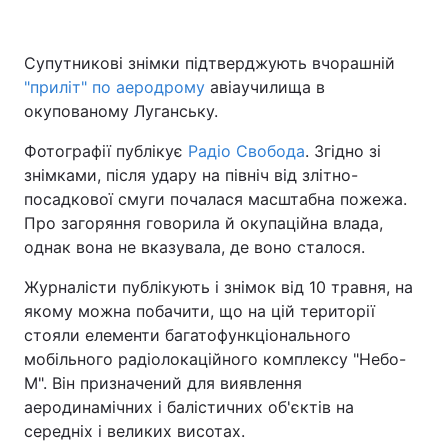
Супутникові знімки підтверджують вчорашній
"приліт" по аеродрому
Головна
авіаучилища в
Війна
окупованому Луганську.
Україна
Політика
Фотографії публікує
Радіо Свобода
. Згідно зі
знімками, після удару на північ від злітно-
Економіка
Світ
посадкової смуги почалася масштабна пожежа.
Спорт
Наука
Про загоряння говорила й окупаційна влада,
однак вона не вказувала, де воно сталося.
Техно і зв'язок
Лайт
Журналісти публікують і знімок від 10 травня, на
Зброя
Інциденти
якому можна побачити, що на цій території
стояли елементи багатофункціонального
Здоров'я
Туризм
мобільного радіолокаційного комплексу "Небо-
М". Він призначений для виявлення
Цікавинки
Погода
аеродинамічних і балістичних об'єктів на
середніх і великих висотах.
Екологія
Регіони