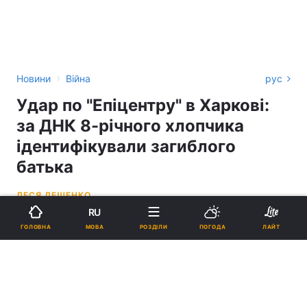
›
Новини
Війна
рус
Удар по "Епіцентру" в Харкові:
за ДНК 8-річного хлопчика
ідентифікували загиблого
батька
ЛЕСЯ ЛЕЩЕНКО
RU
09:12, 28.05.24
2 хв.
2964
МОВА
ГОЛОВНА
РОЗДІЛИ
ПОГОДА
ЛАЙТ
Підпишіться на нас в Google