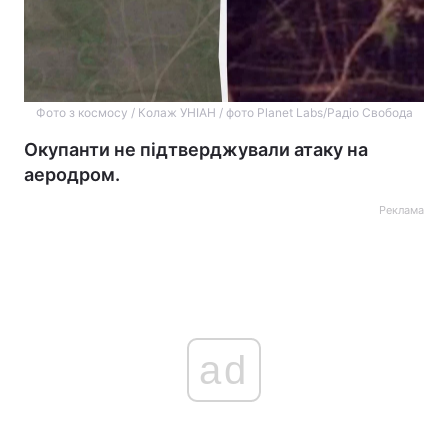
Фото з космосу / Колаж УНІАН / фото Planet Labs/Радіо Свобода
Окупанти не підтверджували атаку на
аеродром.
Реклама
ad