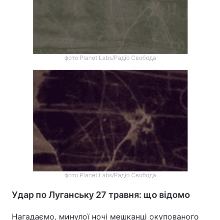
Тема оформлення
фото Planet Labs/Радіо Свобода
фото Planet Labs/Радіо Свобода
Удар по Луганську 27 травня: що відомо
Нагадаємо, минулої ночі мешканці окупованого