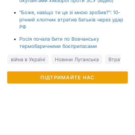
окупантами хімзброї проти ЗСУ (відео)
"Боже, навіщо ти це зі мною зробив?": 10-
річний хлопчик втратив батьків через удар
РФ
Росія почала бити по Вовчанську
термобаричними боєприпасами
війна в Україні
Новини Луганська
Втрати Росі
ПІДТРИМАЙТЕ НАС