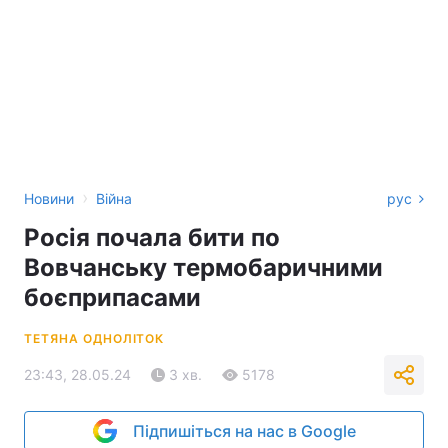
›
Новини
Війна
рус
Росія почала бити по
Вовчанську термобаричними
боєприпасами
ТЕТЯНА ОДНОЛІТОК
23:43, 28.05.24
3 хв.
5178
Підпишіться на нас в Google