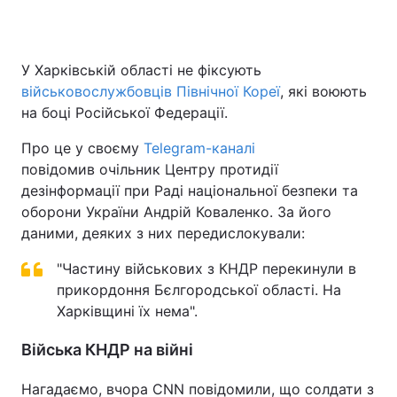
У Харківській області не фіксують
Головна
Війна
військовослужбовців Північної Кореї
, які воюють
на боці Російської Федерації.
Україна
Політика
Про це у своєму
Telegram-каналі
Економіка
Світ
повідомив
очільник Центру протидії
дезінформації при Раді національної безпеки та
Спорт
Наука
оборони України Андрій Коваленко. За його
даними, деяких з них передислокували:
Техно і зв'язок
Лайт
"Частину військових з КНДР перекинули в
Зброя
Інциденти
прикордоння Бєлгородської області. На
Здоров'я
Харківщині їх нема".
Туризм
Війська КНДР на війні
Цікавинки
Погода
Нагадаємо, вчора CNN повідомили, що солдати з
Екологія
Регіони