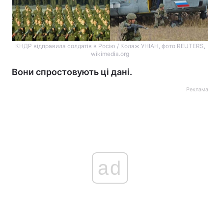
КНДР відправила солдатів в Росію / Колаж УНІАН, фото REUTERS,
wikimedia.org
Вони спростовують ці дані.
Реклама
ad