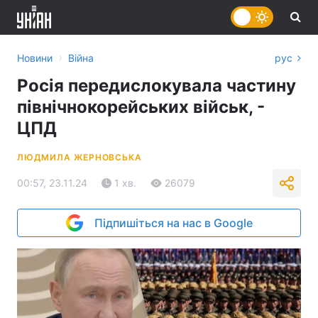
›
Новини
Війна
рус
Росія передислокувала частину
північнокорейських військ, -
ЦПД
ЛЮДМИЛА ЖЕРНОВСЬКА
00:57, 23.11.24
1 хв.
26079
Підпишіться на нас в Google