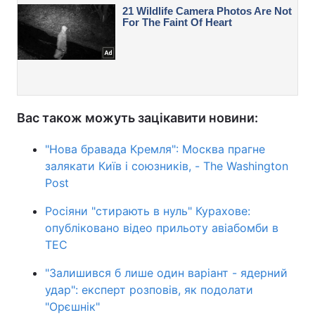
Вас також можуть зацікавити новини:
"Нова бравада Кремля": Москва прагне
залякати Київ і союзників, - The Washington
Post
Росіяни "стирають в нуль" Курахове:
опубліковано відео прильоту авіабомби в
ТЕС
"Залишився б лише один варіант - ядерний
удар": експерт розповів, як подолати
"Орєшнік"