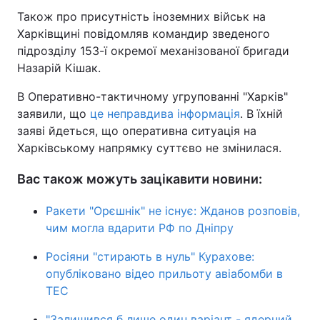
Також про присутність іноземних військ на
Тема оформлення
Харківщині повідомляв командир зведеного
підрозділу 153-ї окремої механізованої бригади
Назарій Кішак.
В Оперативно-тактичному угрупованні "Харків"
заявили, що
це неправдива інформація
. В їхній
заяві йдеться, що оперативна ситуація на
Харківському напрямку суттєво не змінилася.
Вас також можуть зацікавити новини:
Ракети "Орєшнік" не існує: Жданов розповів,
чим могла вдарити РФ по Дніпру
Росіяни "стирають в нуль" Курахове:
опубліковано відео прильоту авіабомби в
ТЕС
"Залишився б лише один варіант - ядерний