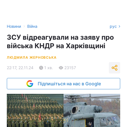
›
Новини
Війна
рус
ЗСУ відреагували на заяву про
війська КНДР на Харківщині
ЛЮДМИЛА ЖЕРНОВСЬКА
22:17, 22.11.24
1 хв.
23157
Підпишіться на нас в Google