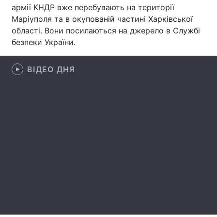
армії КНДР вже перебувають на території
Лонгріди
Маріуполя та в окупованій частині Харківської
області. Вони посилаються на джерело в Службі
безпеки України.
Відео з Youtube
Статті
Інтерв'ю
Думки
ВІДЕО ДНЯ
Архів
Вакансії
Контакти
Послуги