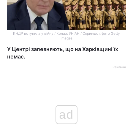
КНДР вступила у війну / Колаж УНІАН / Скриншот, фото Getty
Images
У Центрі запевняють, що на Харківщині їх
немає.
Реклама
ad