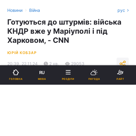
›
Новини
Війна
рус
Готуються до штурмів: війська
КНДР вже у Маріуполі і під
Харковом, - CNN
ЮРІЙ КОБЗАР
20:39, 22.11.24
2 хв.
29053
RU
МОВА
ГОЛОВНА
РОЗДІЛИ
ПОГОДА
ЛАЙТ
Підпишіться на нас в Google