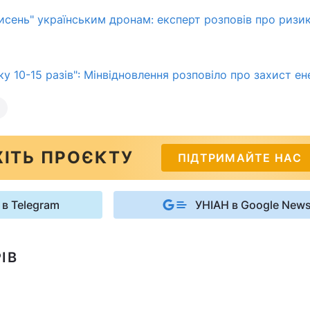
исень" українським дронам: експерт розповів про ризи
чку 10-15 разів": Мінвідновлення розповіло про захист е
ІТЬ ПРОЄКТУ
ПІДТРИМАЙТЕ НАС
 в Telegram
УНІАН в Google New
ІВ