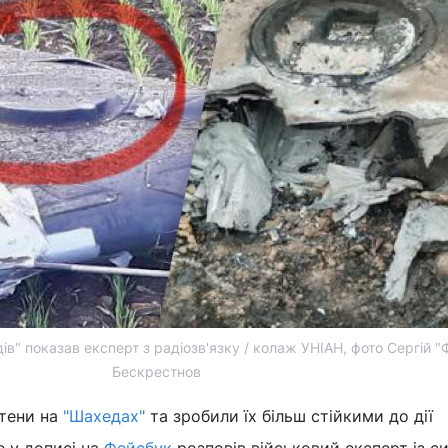
ів" показав експерт з радіозв'язку / колаж УНІАН, фото Сергій 
Бескрестнов
нтени на
"Шахедах"
та зробили їх більш стійкими до дії