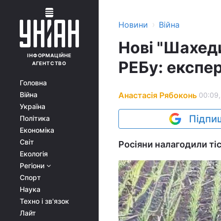
›
Новини
Війна
Нові "Шахеди
ІНФОРМАЦІЙНЕ
РЕБу: експер
АГЕНТСТВО
Головна
Анастасія Рябоконь
Війна
00:09,
Україна
Підпиш
Політика
Економіка
Світ
Росіяни налагодили тіс
Екологія
Регіони
Спорт
Наука
Техно і зв'язок
Лайт