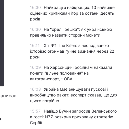
16:30
Найкращі з найкращих: 10 найвище
оцінених критиками ігор за останні десять
років
16:30
Не "орел і решка": як українською
правильно назвати сторони монети
16:11
Хіт №1 The Killers з несподіваною
історією отримав гучне визнання через 22
роки
16:09
На Херсонщині росіянам наказали
почати "вільне полювання" на
автотранспорт, - ОВА
16:03
Україна має знищувати пускові і
виробництво ракет: експерт сказав, що для
написав
цього потрібно
15:57
Навіщо Вучич запросив Зеленського
в гості: NZZ розкрив приховану стратегію
и
Сербії