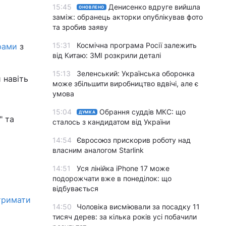
15:45
Денисенко вдруге вийшла
ОНОВЛЕНО
заміж: обранець акторки опублікував фото
та зробив заяву
15:31
Космічна програма Росії залежить
рами
з
від Китаю: ЗМІ розкрили деталі
15:13
Зеленський: Українська оборонка
 навіть
може збільшити виробництво вдвічі, але є
умова
15:04
Обрання суддів МКС: що
ДУМКА
" та
сталось з кандидатом від України
14:54
Євросоюз прискорив роботу над
власним аналогом Starlink
14:51
Уся лінійка iPhone 17 може
подорожчати вже в понеділок: що
відбувається
отримати
14:50
Чоловіка висміювали за посадку 11
тисяч дерев: за кілька років усі побачили