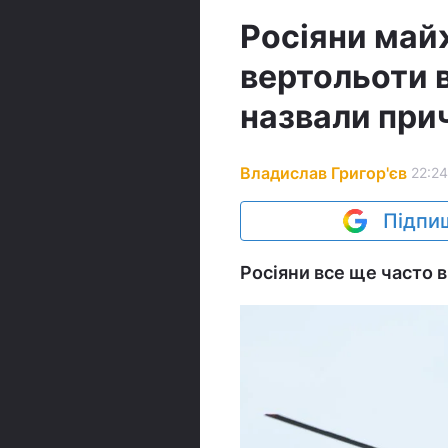
Росіяни май
вертольоти 
назвали при
Владислав Григор'єв
22:24
Підпиш
Росіяни все ще часто в