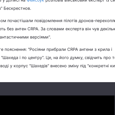
е у дописі на
Фейсбук
розповів військовий експерт із с
ш" Бескрестнов.
сом почастішали повідомлення пілотів дронов-перехопл
ють без антен CRPA. За словами експерта він чув декіль
фантастичними версіями".
те пояснення: "Росіяни прибрали CRPA антени з крила і
"Шахеда і по центру". Це, на його думку, свідчить про 
воді у корпус "Шахедів" внесено зміну під "конкретні к