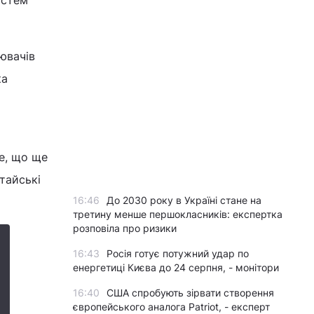
истем
ювачів
ка
те, що ще
итайські
16:46
До 2030 року в Україні стане на
третину менше першокласників: експертка
розповіла про ризики
16:43
Росія готує потужний удар по
енергетиці Києва до 24 серпня, - монітори
16:40
США спробують зірвати створення
європейського аналога Patriot, - експерт