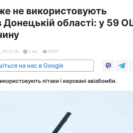
же не використовують
в Донецькій області: у 59 
чину
, 02.11.25
2 хв.
2597
іться на нас в Google
икористовують літаки і керовані авіабомби.