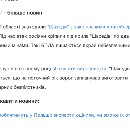
" - більше новин
ї області знаходили
"Шахеди" з закріпленими контейне
ід час атак росіяни кріпили під крила "Шахедів" по два
вими мінами. Такі БПЛА лишаються вкрай небезпечними
ланує в поточному році
збільшити виробництво
"Шахедів
ться, що на поточний рік ворог запланував виготовити
рних безпілотників.
кавити новини:
роблятимуть у Польщі: експерти оцінили, чи зможе їх 