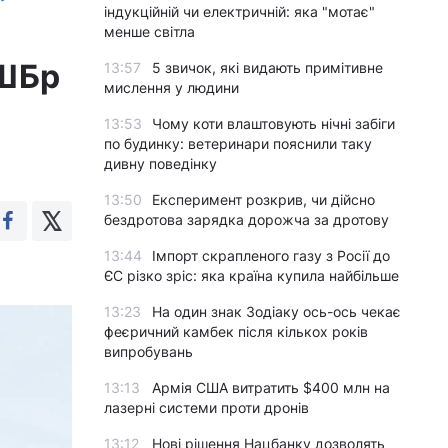
індукційній чи електричній: яка "мотає"
менше світла
ОШБр
13:57
5 звичок, які видають примітивне
мислення у людини
13:53
Чому коти влаштовують нічні забіги
по будинку: ветеринари пояснили таку
дивну поведінку
13:50
Експеримент розкрив, чи дійсно
бездротова зарядка дорожча за дротову
13:44
Імпорт скрапленого газу з Росії до
ЄС різко зріс: яка країна купила найбільше
13:23
На один знак Зодіаку ось-ось чекає
феєричний камбек після кількох років
випробувань
13:13
Армія США витратить $400 млн на
лазерні системи проти дронів
13:12
Нові рішення Нацбанку дозволять