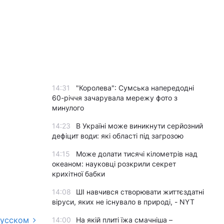
14:31
"Королева": Сумська напередодні
60-річчя зачарувала мережу фото з
минулого
14:23
В Україні може виникнути серйозний
дефіцит води: які області під загрозою
14:15
Може долати тисячі кілометрів над
океаном: науковці розкрили секрет
крихітної бабки
14:08
ШІ навчився створювати життєздатні
віруси, яких не існувало в природі, - NYT
русском
14:00
На якій плиті їжа смачніша –