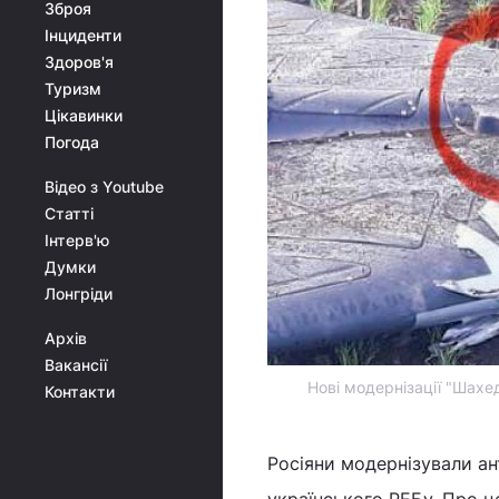
Зброя
Інциденти
Здоров'я
Туризм
Цікавинки
Погода
Відео з Youtube
Статті
Інтерв'ю
Думки
Лонгріди
Архів
Вакансії
Нові модернізації "Шахед
Контакти
Росіяни модернізували а