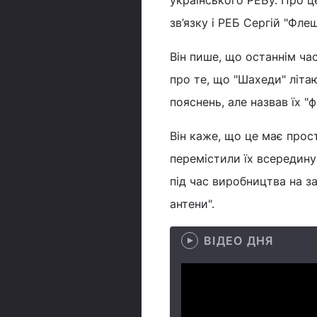
українського РЕБу. Про ц
зв’язку і РЕБ Сергій "Фле
Він пише, що останнім ча
про те, що "Шахеди" літа
пояснень, але назвав їх "
Він каже, що це має прос
перемістили їх всередину 
під час виробництва на за
антени".
ВІДЕО ДНЯ