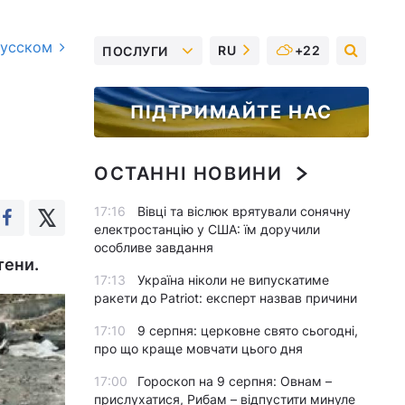
русском
RU
+22
ПОСЛУГИ
ПІДТРИМАЙТЕ НАС
ОСТАННІ НОВИНИ
17:16
Вівці та віслюк врятували сонячну
електростанцію у США: їм доручили
особливе завдання
тени.
17:13
Україна ніколи не випускатиме
ракети до Patriot: експерт назвав причини
17:10
9 серпня: церковне свято сьогодні,
про що краще мовчати цього дня
17:00
Гороскоп на 9 серпня: Овнам –
прислухатися, Рибам – відпустити минуле