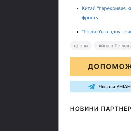
Китай "перекриває к
фронту
"Росія б'є в одну то
дрони
війна з Росією
ДОПОМОЖ
Читати УНІАН
НОВИНИ ПАРТНЕР