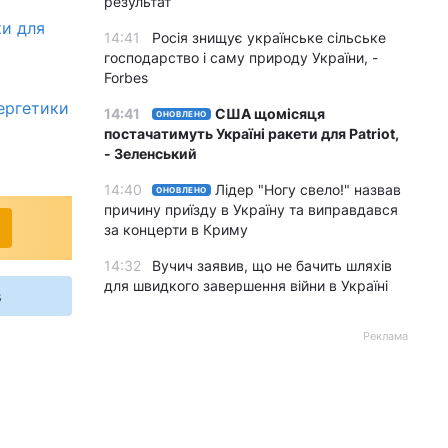
результат
ки для
14:41
Росія знищує українське сільське
господарство і саму природу України, -
Forbes
нергетики
14:41
США щомісяця
ОНОВЛЕНО
постачатимуть Україні ракети для Patriot,
- Зеленський
14:40
Лідер "Ногу свело!" назвав
ОНОВЛЕНО
причину приїзду в Україну та виправдався
за концерти в Криму
14:32
Вучич заявив, що не бачить шляхів
для швидкого завершення війни в Україні
s
Реклама