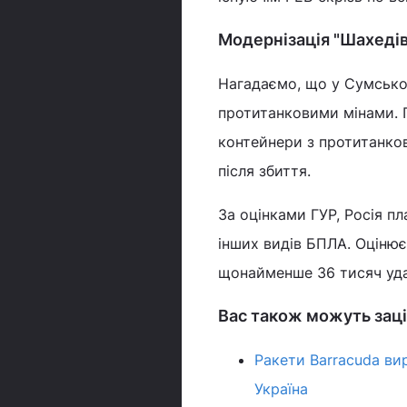
Модернізація "Шахедів
Нагадаємо, що у Сумсько
протитанковими мінами. П
контейнери з протитанко
після збиття.
За оцінками ГУР, Росія п
інших видів БПЛА. Оцінює
щонайменше 36 тисяч уда
Вас також можуть заці
Ракети Barracuda ви
Україна