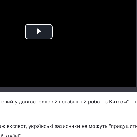
Play
Video
ений у довгостроковій і стабільній роботі з Китаєм", - 
кож експерт, українські захисники не можуть "придушит
й країні".