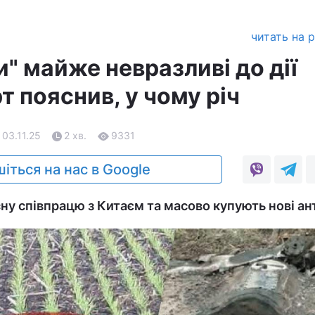
читать на 
" майже невразливі до дії
т пояснив, у чому річ
 03.11.25
2 хв.
9331
іться на нас в Google
ну співпрацю з Китаєм та масово купують нові ан