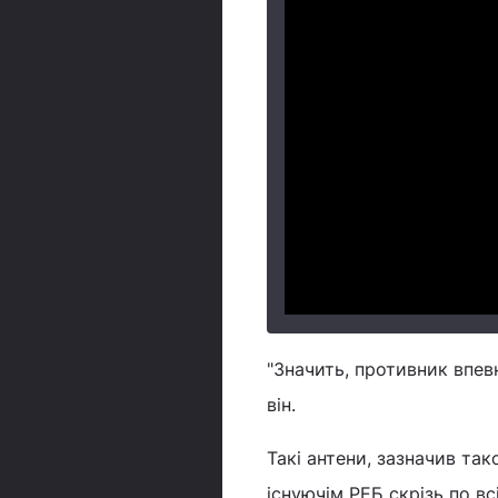
"Значить, противник впевн
він.
Такі антени, зазначив та
існуючім РЕБ скрізь по всі