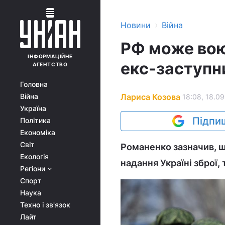
›
Новини
Війна
РФ може вою
ІНФОРМАЦІЙНЕ
екс-заступн
АГЕНТСТВО
Головна
Лариса Козова
Війна
18:08, 18.09
Україна
Підпиш
Політика
Економіка
Світ
Романенко зазначив, 
Екологія
надання Україні зброї, 
Регіони
Спорт
Наука
Техно і зв'язок
Лайт