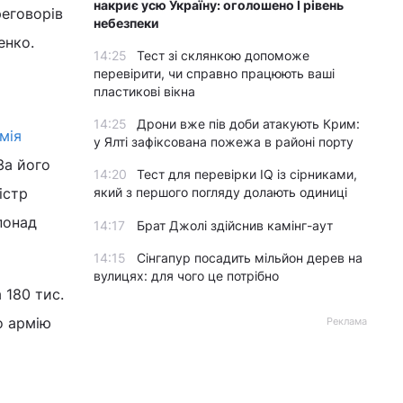
накриє усю Україну: оголошено І рівень
реговорів
небезпеки
ненко.
14:25
Тест зі склянкою допоможе
перевірити, чи справно працюють ваші
пластикові вікна
14:25
Дрони вже пів доби атакують Крим:
мія
у Ялті зафіксована пожежа в районі порту
За його
14:20
Тест для перевірки IQ із сірниками,
істр
який з першого погляду долають одиниці
понад
14:17
Брат Джолі здійснив камінг-аут
14:15
Сінгапур посадить мільйон дерев на
вулицях: для чого це потрібно
 180 тис.
о армію
Реклама