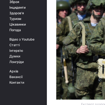
Зброя
Інциденти
Здоров'я
Туризм
Цікавинки
Погода
Відео з Youtube
Статті
Інтерв'ю
Думки
Лонгріди
Архів
Вакансії
Контакти
Експерт розпов