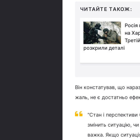
ЧИТАЙТЕ ТАКОЖ:
Росіяни будуть
Росія
намагатися оточити
на Хар
Вугледар з півночі:
Треті
яснив задум ворога
розкрили деталі
Він констатував, що нара
жаль, не є достатньо ефе
"Стан і перспективи 
змінить ситуацію, чи
важка. Якщо ситуаці