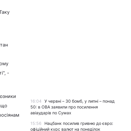
Таку
стан
кому
", -
оюзники
16:04
У червні – 30 бомб, у липні – понад
, що
50: в ОВА заявили про посилення
авіаударів по Сумах
росіянам
15:56
Нацбанк посилив гривню до євро:
офіційний курс валют на понеділок