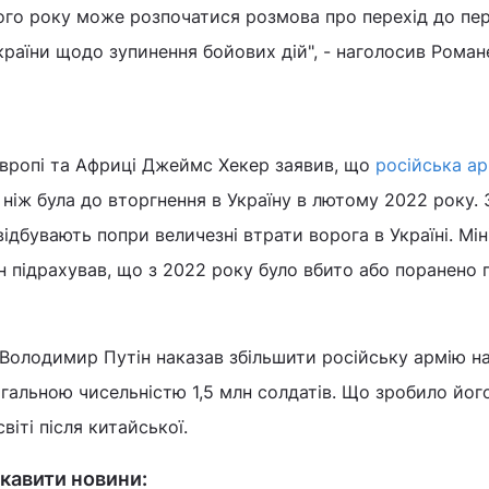
ого року може розпочатися розмова про перехід до пе
країни щодо зупинення бойових дій", - наголосив Рома
вропі та Африці Джеймс Хекер заявив, що
російська ар
 ніж була до вторгнення в Україну в лютому 2022 року. 
ідбувають попри величезні втрати ворога в Україні. Мін
 підрахував, що з 2022 року було вбито або поранено 
олодимир Путін наказав збільшити російську армію на
агальною чисельністю 1,5 млн солдатів. Що зробило йог
віті після китайської.
кавити новини: