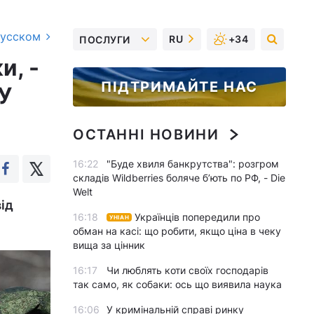
русском
RU
+34
ПОСЛУГИ
и, -
ПІДТРИМАЙТЕ НАС
У
ОСТАННІ НОВИНИ
16:22
"Буде хвиля банкрутства": розгром
складів Wildberries боляче бʼють по РФ, - Die
Welt
ід
16:18
Українців попередили про
УНІАН
обман на касі: що робити, якщо ціна в чеку
вища за цінник
16:17
Чи люблять коти своїх господарів
так само, як собаки: ось що виявила наука
16:06
У кримінальній справі ринку