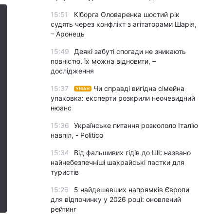
15:51
Кіборга Оловаренка шостий рік
судять через конфлікт з агітаторами Шарія,
– Аронець
15:49
Деякі забуті спогади не зникають
повністю, їх можна відновити, –
дослідження
15:37
Чи справді вигідна сімейна
УНІАН
упаковка: експерти розкрили неочевидний
нюанс
15:36
Українське питання розкололо Італію
навпіл, - Politico
15:34
Від фальшивих гідів до ШІ: названо
найнебезпечніші шахрайські пастки для
туристів
15:26
5 найдешевших напрямків Європи
для відпочинку у 2026 році: оновлений
рейтинг