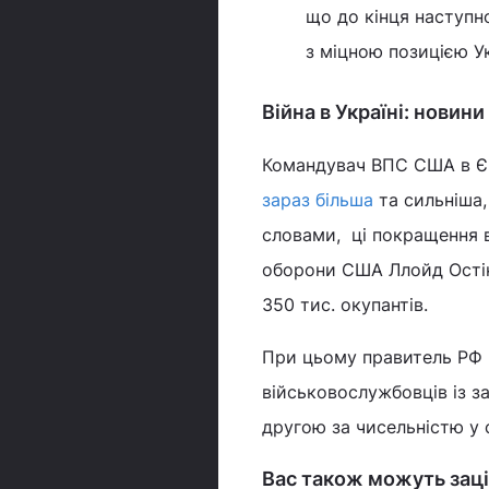
що до кінця наступн
з міцною позицією У
Війна в Україні: новини
Командувач ВПС США в Є
зараз більша
та сильніша,
словами, ці покращення в
оборони США Ллойд Остін
350 тис. окупантів.
При цьому правитель РФ В
військовослужбовців із з
другою за чисельністю у с
Вас також можуть заці