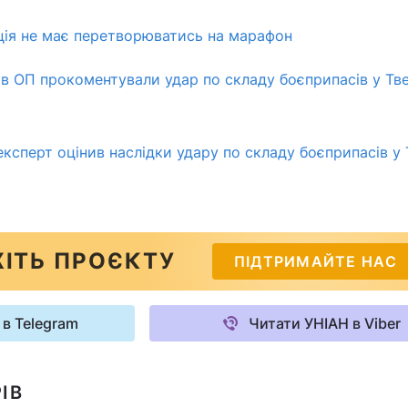
ція не має перетворюватись на марафон
: в ОП прокоментували удар по складу боєприпасів у Тв
експерт оцінив наслідки удару по складу боєприпасів у
ІТЬ ПРОЄКТУ
ПІДТРИМАЙТЕ НАС
 в Telegram
Читати УНІАН в Viber
ІВ