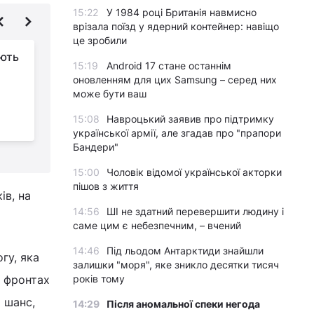
15:22
У 1984 році Британія навмисно
врізала поїзд у ядерний контейнер: навіщо
це зробили
ають
Росіяни будуть
15:19
Android 17 стане останнім
намагатися оточити
оновленням для цих Samsung – серед них
Вугледар з півночі:
може бути ваш
експерт пояснив задум ворога
р
15:08
Навроцький заявив про підтримку
української армії, але згадав про "прапори
Бандери"
15:00
Чоловік відомої української акторки
пішов з життя
ів, на
14:56
ШІ не здатний перевершити людину і
саме цим є небезпечним, – вчений
14:46
Під льодом Антарктиди знайшли
гу, яка
залишки "моря", яке зникло десятки тисяч
а фронтах
років тому
 шанс,
14:29
Після аномальної спеки негода