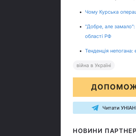
Чому Курська опера
"Добре, але замало"
області РФ
Тенденція непогана: 
війна в Україні
ДОПОМОЖ
Читати УНІАН
НОВИНИ ПАРТНЕР