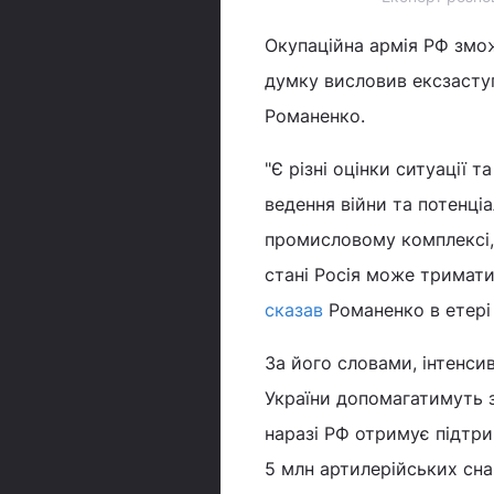
Окупаційна армія РФ зм
думку висловив ексзаступ
Романенко.
"Є різні оцінки ситуації т
ведення війни та потенціа
промисловому комплексі,
стані Росія може триматис
сказав
Романенко в етері 
За його словами, інтенси
України допомагатимуть з 
наразі РФ отримує підтрим
5 млн артилерійських сна