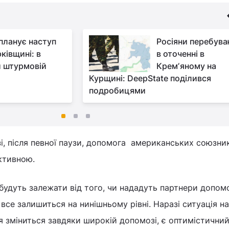
 планує наступ
Росіяни перебув
ківщині: в
в оточенні в
й штурмовій
Кремʼяному на
Курщині: DeepState поділився
подробицями
зі, після певної паузи, допомога американських союзник
ктивною.
будуть залежати від того, чи нададуть партнери допомо
 все залишиться на нинішньому рівні. Наразі ситуація н
я зміниться завдяки широкій допомозі, є оптимістичний