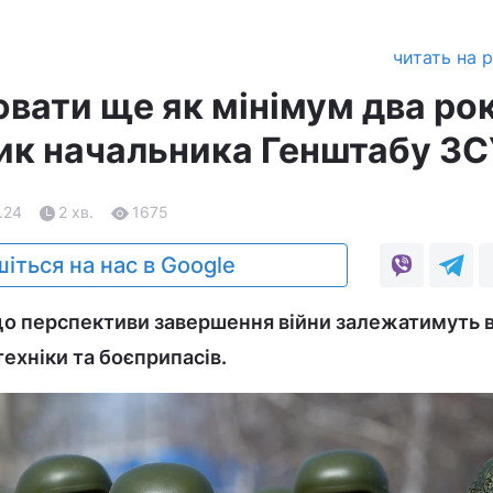
читать на 
вати ще як мінімум два рок
ик начальника Генштабу ЗС
.24
2 хв.
1675
іться на нас в Google
що перспективи завершення війни залежатимуть в
техніки та боєприпасів.