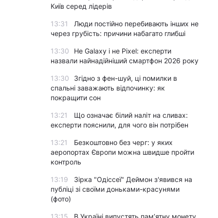
Київ серед лідерів
13:31
Люди постійно перебивають інших не
через грубість: причини набагато глибші
13:30
Не Galaxy і не Pixel: експерти
назвали найнадійніший смартфон 2026 року
13:30
Згідно з фен-шуй, ці помилки в
спальні заважають відпочинку: як
покращити сон
13:21
Що означає білий наліт на сливах:
експерти пояснили, для чого він потрібен
13:21
Безкоштовно без черг: у яких
аеропортах Європи можна швидше пройти
контроль
13:19
Зірка "Одіссеї" Деймон з'явився на
публіці зі своїми доньками-красунями
(фото)
13:15
В Україні випустять пам’ятну монету