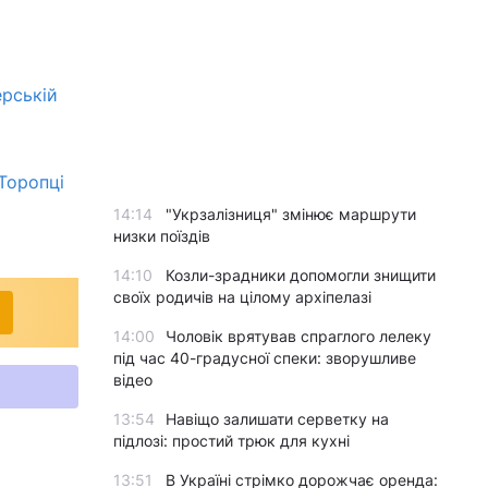
ерській
 Торопці
14:14
"Укрзалізниця" змінює маршрути
низки поїздів
14:10
Козли-зрадники допомогли знищити
своїх родичів на цілому архіпелазі
14:00
Чоловік врятував спраглого лелеку
під час 40-градусної спеки: зворушливе
відео
13:54
Навіщо залишати серветку на
підлозі: простий трюк для кухні
13:51
В Україні стрімко дорожчає оренда: