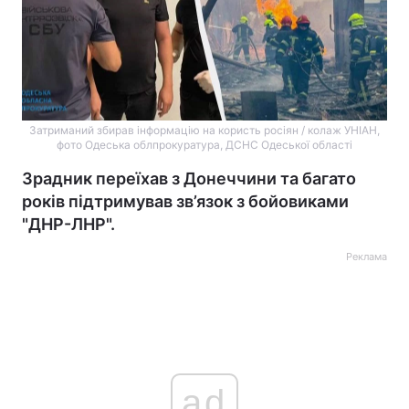
Затриманий збирав інформацію на користь росіян / колаж УНІАН,
фото Одеська облпрокуратура, ДСНС Одеської області
Зрадник переїхав з Донеччини та багато
років підтримував зв’язок з бойовиками
"ДНР-ЛНР".
Реклама
ad