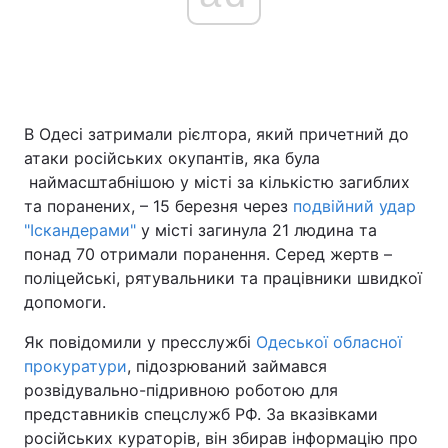
Головна
Війна
Україна
Політика
В Одесі затримали рієлтора, який причетний до
атаки російських окупантів, яка була
Економіка
Світ
наймасштабнішою у місті за кількістю загиблих
та поранених, – 15 березня через
подвійний удар
Спорт
Наука
"Іскандерами"
у місті загинула 21 людина та
понад 70 отримали поранення. Серед жертв –
Техно і зв'язок
Лайт
поліцейські, рятувальники та працівники швидкої
допомоги.
Зброя
Інциденти
Як повідомили у пресслужбі
Одеської обласної
Здоров'я
Туризм
прокуратури
, підозрюваний займався
розвідувально-підривною роботою для
Цікавинки
Погода
представників спецслужб РФ. За вказівками
російських кураторів, він збирав інформацію про
Екологія
Регіони