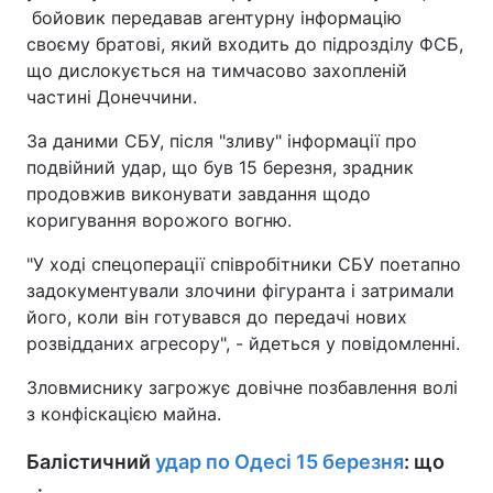
бойовик передавав агентурну інформацію
своєму братові, який входить до підрозділу ФСБ,
що дислокується на тимчасово захопленій
частині Донеччини.
За даними СБУ, після "зливу" інформації про
подвійний удар, що був 15 березня, зрадник
продовжив виконувати завдання щодо
коригування ворожого вогню.
"У ході спецоперації співробітники СБУ поетапно
задокументували злочини фігуранта і затримали
його, коли він готувався до передачі нових
розвідданих агресору", - йдеться у повідомленні.
Зловмиснику загрожує довічне позбавлення волі
з конфіскацією майна.
Балістичний
удар по Одесі 15 березня
: що