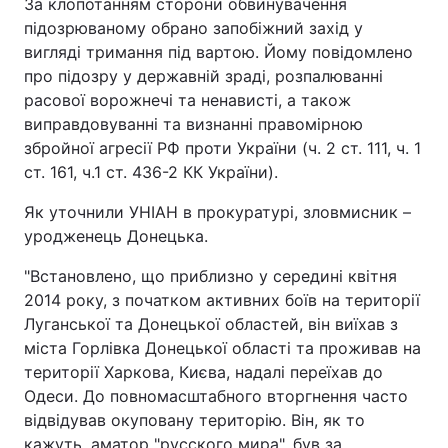
За клопотанням сторони обвинувачення
підозрюваному обрано запобіжний захід у
вигляді тримання під вартою. Йому повідомлено
про підозру у державній зраді, розпалюванні
расової ворожнечі та ненависті, а також
виправдовуванні та визнанні правомірною
збройної агресії РФ проти України (ч. 2 ст. 111, ч. 1
ст. 161, ч.1 ст. 436-2 КК України).
Як уточнили УНІАН в прокуратурі, зловмисник –
уродженець Донецька.
"Встановлено, що приблизно у середині квітня
2014 року, з початком активних боїв на території
Луганської та Донецької областей, він виїхав з
міста Горлівка Донецької області та проживав на
території Харкова, Києва, надалі переїхав до
Одеси. До повномасштабного вторгнення часто
відвідував окуповану територію. Він, як то
кажуть, аматор "русского мира", був за