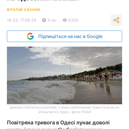
ВІТАЛІЙ САЄНКО
16:33, 17.08.24
3 хв.
5300
Підпишіться на нас в Google
Дмитро Плетенчук розповів, з якою небезпекою туристи можуть
зіткнутися в Одесі / фото УНІАН
Повітряна тривога в Одесі лунає доволі