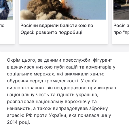
по
Росіяни вдарили балістикою по
Росія 
Одесі: розкрито подробиці
про "п
Окрім цього, за даними пресслужби, фігурант
відзначився низкою публікацій та коментарів у
соціальних мережах, які викликали хвилю
обурення серед громадськості. У своїх
висловлюваннях він неодноразово принижував
національну честь та гідність українців,
розпалював національну ворожнечу та
ненависть, а також виправдовував збройну
агресію РФ проти України, яка почалася ще у
2014 році.