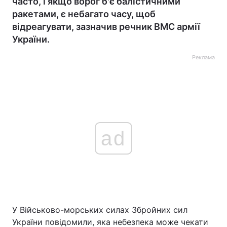
часто, і якщо ворог б'є балістичними
ракетами, є небагато часу, щоб
відреагувати, зазначив речник ВМС армії
України.
Реклама
ad
У Військово-морських силах Збройних сил
України повідомили, яка небезпека може чекати