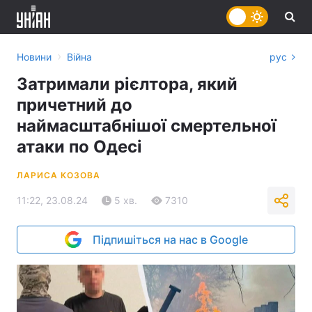
›
Новини
Війна
рус
Затримали рієлтора, який
причетний до
наймасштабнішої смертельної
атаки по Одесі
ЛАРИСА КОЗОВА
11:22, 23.08.24
5 хв.
7310
Підпишіться на нас в Google