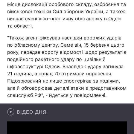
місця дислокації особового складу, озброєння та
Лонгріди
військової техніки Сил оборони України, а також
вивчав суспільно-політичну обстановку в Одесі
та області.
Відео з Youtube
Статті
"Також агент фіксував наслідки ворожих ударів
Інтерв'ю
Думки
по обласному центру. Саме він, 15 березня цього
року, передав ворогу відомості щодо результатів
Архів
Вакансії
подвійного ракетного удару по цивільній
інфраструктурі Одеси. Внаслідок удару загинула
Контакти
21 людина, а понад 70 отримали поранення.
Підозрюваний не лише спостерігав за подіями,
Послуги
але й обговорював деталі атаки з представником
спецслужб РФ", - йдеться у повідомленні.
ВІДЕО ДНЯ