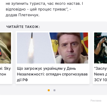
не зупинить туриста, час якого настав. І
відповідно - цей процес триває", -
додав Плетенчук.
ЧИТАЙТЕ ТАКОЖ:
і: Sky
Що загрожує українцям у День
"Заслу
олон
Незалежності: оглядач спрогнозував
News д
дії РФ
ЗСУ 10
Реклама