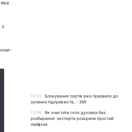
, яка
 з
рони-
12:53
Блокування портів вже призвело до
зупинки підприємств, - ЗМІ
12:46
Як очистити скло духовки без
розбирання: експерти розкрили простий
лайфхак