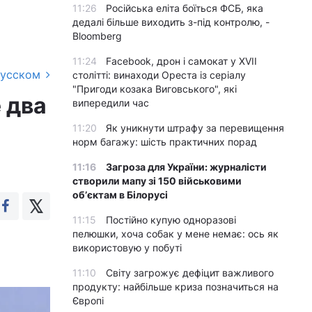
11:26
Російська еліта боїться ФСБ, яка
дедалі більше виходить з-під контролю, -
Bloomberg
11:24
Facebook, дрон і самокат у XVII
русском
столітті: винаходи Ореста із серіалу
"Пригоди козака Виговського", які
 два
випередили час
11:20
Як уникнути штрафу за перевищення
норм багажу: шість практичних порад
11:16
Загроза для України: журналісти
створили мапу зі 150 військовими
обʼєктам в Білорусі
11:15
Постійно купую одноразові
пелюшки, хоча собак у мене немає: ось як
використовую у побуті
11:10
Світу загрожує дефіцит важливого
продукту: найбільше криза позначиться на
Європі