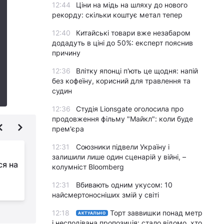
12:44
Ціни на мідь на шляху до нового
рекорду: скільки коштує метал тепер
12:40
Китайські товари вже незабаром
додадуть в ціні до 50%: експерт пояснив
причину
12:36
Влітку японці п'ють це щодня: напій
без кофеїну, корисний для травлення та
судин
12:36
Студія Lionsgate оголосила про
продовження фільму "Майкл": коли буде
прем'єра
12:31
Союзники підвели Україну і
Окупанти намагалися
залишили лише один сценарій у війні, –
ся на
наступати на п’яти
колумніст Bloomberg
напрямках, але
12:31
Вбивають одним укусом: 10
зазнали фіаско - Генштаб
з
найсмертоносніших змій у світі
12:18
Торт заввишки понад метр
АКТУАЛЬНО
і несподівана пропозиція: стало відомо, хто