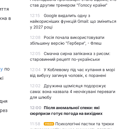
став другим тренером "Голосу країни"
иття
12:15
Google видалить одну з
кна в
найкорисніших функцій Gmail: що зміниться
у 2027 році
12:08
Росія почала використовувати
збільшену версію "Гербери", - Флеш
12:05
Смачна сирна запіканка з рисом:
старовинний рецепт по-українськи
ру
по
12:04
У Коблевому під час купання в морі
від вибуху загинув чоловік, є поранені
кі
12:02
Дружина щомісяця подорожує
сама: вона назвала 4 неочікувані переваги
для шлюбу
вдня
12:00
Після аномальної спеки: які
ерез
сюрпризи готує погода на вихідних
11:58
Психологічні пастки та трюки
УНІАН