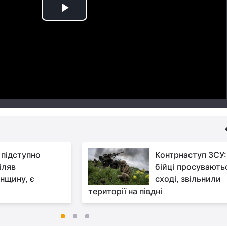
Play
Video
 підступно
Контрнаступ ЗСУ:
іляв
бійці просувають
нщину, є
сході, звільнили
території на півдні