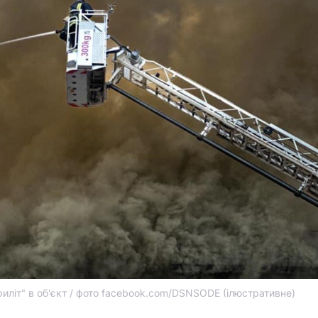
риліт" в об'єкт / фото facebook.com/DSNSODE (ілюстративне)