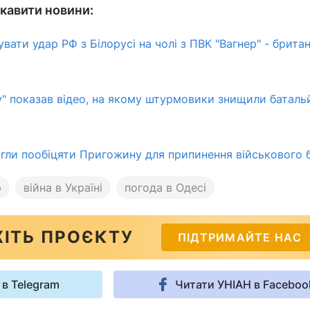
кавити новини:
вати удар РФ з Білорусі на чолі з ПВК "Вагнер" - брита
" показав відео, на якому штурмовики знищили баталь
огли пообіцяти Пригожину для припинення військового 
р
війна в Україні
погода в Одесі
ІТЬ ПРОЄКТУ
ПІДТРИМАЙТЕ НАС
 в Telegram
Читати УНІАН в Faceboo