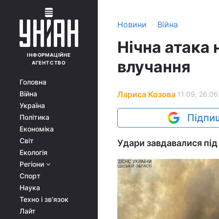
›
Новини
Війна
Нічна атака 
ІНФОРМАЦІЙНЕ
влучання
АГЕНТСТВО
Головна
Лариса Козова
Війна
11:09, 26.06
Україна
Підпиш
Політика
Економіка
Світ
Удари завдавалися під
Екологія
Регіони
Спорт
Наука
Техно і зв'язок
Лайт