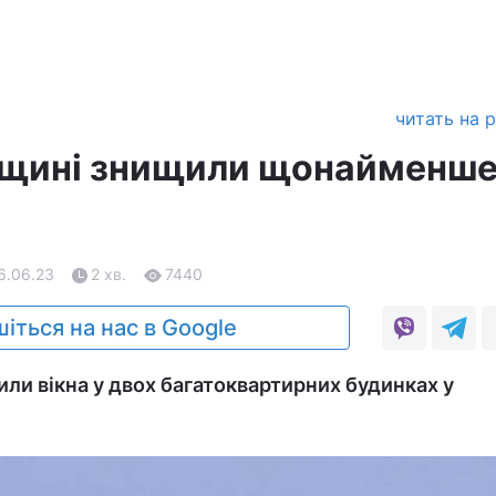
читать на 
ещині знищили щонайменше
6.06.23
2 хв.
7440
іться на нас в Google
или вікна у двох багатоквартирних будинках у