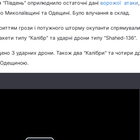
 "Південь" оприлюднило остаточні дані
ворожої атаки
по Миколаївщині та Одещині. Було влучання в склад.
криттям грози і потужного шторму окупанти спрямували
кети типу "Калібр" та ударні дрони типу "Shahed-136".
но 3 ударних дрони. Також два "Калібри" та чотири д
д Одещиною.