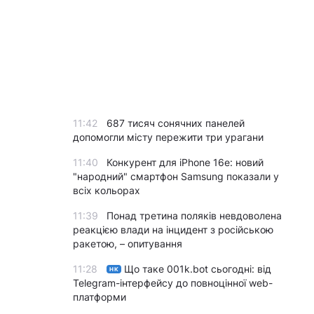
11:42
687 тисяч сонячних панелей
допомогли місту пережити три урагани
11:40
Конкурент для iPhone 16e: новий
"народний" смартфон Samsung показали у
всіх кольорах
11:39
Понад третина поляків невдоволена
реакцією влади на інцидент з російською
ракетою, – опитування
11:28
Що таке 001k.bot сьогодні: від
НК
Telegram-інтерфейсу до повноцінної web-
платформи