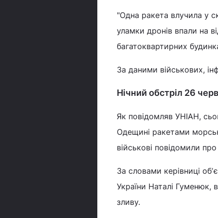
"Одна ракета влучила у с
уламки дронів впали на в
багатоквартирних будинка
За даними військових, ін
Нічний обстріл 26 чер
Як повідомляв УНІАН, сьо
Одещині ракетами морсько
військові повідомили про
За словами керівниці обʼ
України Наталі Гуменюк, в
зливу.