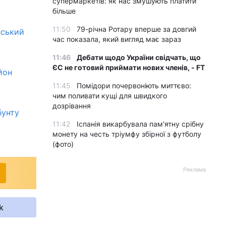
супермаркетів: як нас змушують платити
більше
11:50
79-річна Ротару вперше за довгий
нський
час показала, який вигляд має зараз
11:46
Дебати щодо України свідчать, що
ЄС не готовий приймати нових членів, - FT
йон
11:45
Помідори почервоніють миттєво:
чим поливати кущі для швидкого
дозрівання
бунту
11:42
Іспанія викарбувала пам'ятну срібну
монету на честь тріумфу збірної з футболу
(фото)
Реклама
k