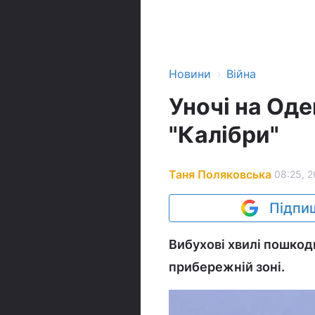
›
Новини
Війна
Уночі на Од
"Калібри"
Таня Поляковська
08:25, 2
Підпиш
Вибухові хвилі пошкод
прибережній зоні.