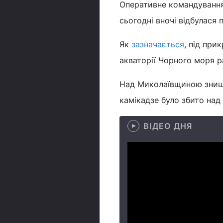
Оперативне командування
сьогодні вночі відбулася 
Як
зазначається
, під при
акваторії Чорного моря ра
Над Миколаївщиною знище
камікадзе було збито на
ВІДЕО ДНЯ