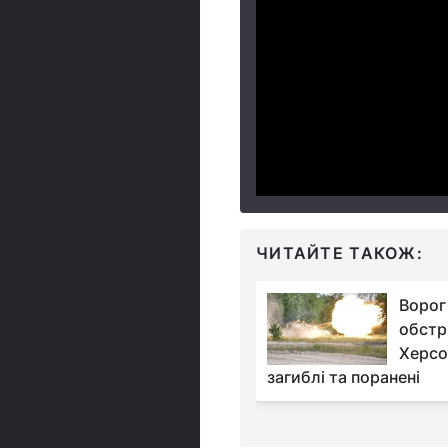
ЧИТАЙТЕ ТАКОЖ:
Окупанти намагалися
Ворог
наступати на п’яти
обстр
напрямках, але
Херсо
аско - Генштаб
загиблі та поранені