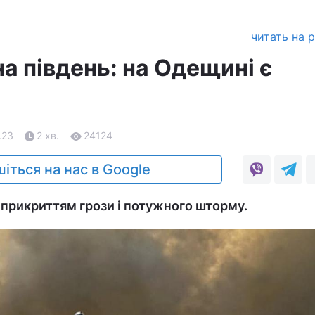
читать на 
на південь: на Одещині є
.23
2 хв.
24124
іться на нас в Google
 прикриттям грози і потужного шторму.