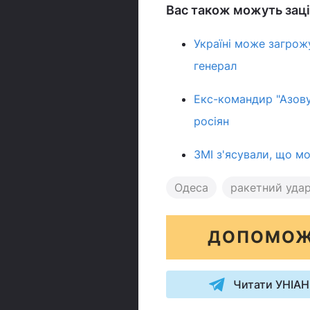
Вас також можуть заці
Україні може загрожу
генерал
Екс-командир "Азову
росіян
ЗМІ з'ясували, що м
Одеса
ракетний уда
ДОПОМОЖ
Читати УНІАН