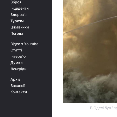
Зброя
Інциденти
Здоров'я
Туризм
Цікавинки
Погода
Відео з Youtube
Статті
Інтерв'ю
Думки
Лонгріди
Архів
Вакансії
Контакти
В Одесі був "п