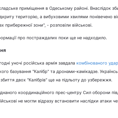
кладське приміщення в Одеському районі. Внаслідок зб
ідкриту територію, а вибуховими хвилями понівечено ві
х прибережної зони", - розповіли військові.
формації про постраждалих поки ще не надходило.
вня
годні уночі російська армія завдала
комбінованого уда
го базування "Калібр" та дронами-камікадзе. Українсь
 збиття двох "Калібрів" ще на підльоту до узбережжя.
єднаного координаційного прес-центру Сил оборони пі
ійськові не могли відразу встановити наслідки атаки ч