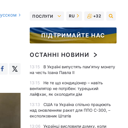
русском
RU
+32
ПОСЛУГИ
ПІДТРИМАЙТЕ НАС
ОСТАННІ НОВИНИ
13:15
В Україні випустять пам’ятну монету
на честь Іоана Павла II
13:15
Не те що кондиціонер – навіть
вентилятор не потрібен: турецький
лайфхак, як охолодити дім
13:13
США та Україна спільно працюють
над оновленням ракет для ППО С-300, –
експолковник Штатів
13:06
Українці висловили думку, коли