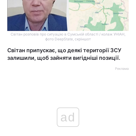
Світан розповів про ситуацію в Сумській області / колаж УНІАН,
фото DeepState, скріншот
Світан припускає, що деякі території ЗСУ
залишили, щоб зайняти вигідніші позиції.
Реклама
ad