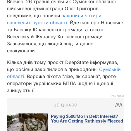
Ввечері 26 травня очільник Сумської обласної
військової адміністрації Олег Григоров
повідомив, що росіяни
захопили чотири
населених пункти області
. Йдеться про Новеньке
та Басівку Юнаківської громади, а також
Веселівку й Журавку Хотінської громади.
Зазначалося, що людей звідти давно
евакуювали.
Кілька днів тому проєкт DeepState інформував,
що росіяни закріпилися в прикордонні
Сумській
області
. Ворожа піхота "лізе, як сарана", проте
оператори українських БПЛА щодня і щоночі
знищують її.
Реклама