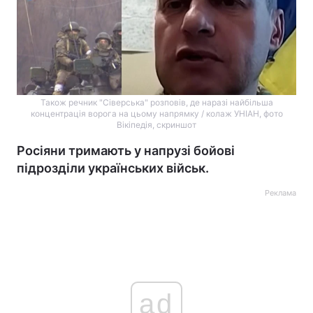
Також речник "Сіверська" розповів, де наразі найбільша
концентрація ворога на цьому напрямку / колаж УНІАН, фото
Вікіпедія, скриншот
Росіяни тримають у напрузі бойові
підрозділи українських військ.
Реклама
ad