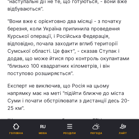
"наступальні дії не те, що готуються, - вони вже
відбуваються".
"Вони вже є орієнтовно два місяці - з початку
березня, коли Україна припинила проведення
Курської операції, і Російська Федерація,
відповідно, почала заходити вглиб території
Сумської області. Це факт", - сказав Ступак і
додав, що може йтися про контроль окупантами
"близько 100 квадратних кілометрів, і він
поступово розширяється".
Експерт не виключив, що Росія на цьому
напрямку має на меті "підійти ближче до міста
Суми і почати обстрілювати з дистанції десь 20-
25 км".
"Цього достатньо, щоб запускати FPV-дрони,
RU
бити артилерією… КАБи можуть прилітати. І от
МОВА
ГОЛОВНА
РОЗДІЛИ
ПОГОДА
ЛАЙТ
створювати просто нестерпні умови життя для