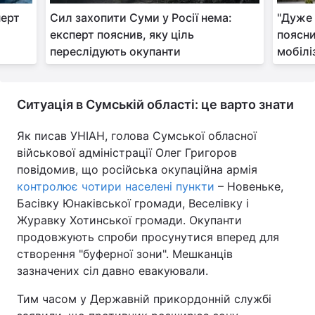
перт
Сил захопити Суми у Росії нема:
"Дуже 
експерт пояснив, яку ціль
поясни
переслідують окупанти
мобілі
Ситуація в Сумській області: це варто знати
Як писав УНІАН, голова Сумської обласної
військової адміністрації Олег Григоров
повідомив, що російська окупаційна армія
контролює чотири населені пункти
– Новеньке,
Басівку Юнаківської громади, Веселівку і
Журавку Хотинської громади. Окупанти
продовжують спроби просунутися вперед для
створення "буферної зони". Мешканців
зазначених сіл давно евакуювали.
Тим часом у Державній прикордонній службі