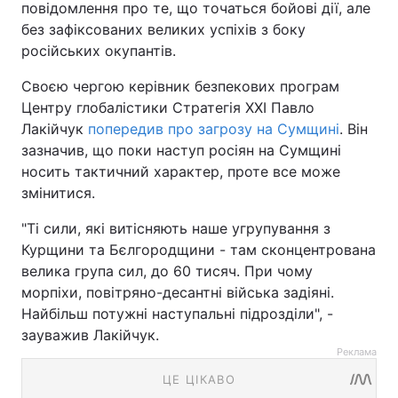
повідомлення про те, що точаться бойові дії, але
без зафіксованих великих успіхів з боку
російських окупантів.
Своєю чергою керівник безпекових програм
Центру глобалістики Стратегія ХХI Павло
Лакійчук
попередив про загрозу на Сумщині
. Він
зазначив, що поки наступ росіян на Сумщині
носить тактичний характер, проте все може
змінитися.
"Ті сили, які витісняють наше угрупування з
Курщини та Бєлгородщини - там сконцентрована
велика група сил, до 60 тисяч. При чому
морпіхи, повітряно-десантні війська задіяні.
Найбільш потужні наступальні підрозділи", -
зауважив Лакійчук.
Реклама