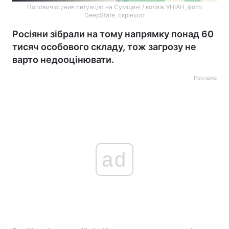
Попович оцінив ситуацію на Сумщині / колаж УНІАН, фото
DeepState, скріншот
Росіяни зібрали на тому напрямку понад 60
тисяч особового складу, тож загрозу не
варто недооцінювати.
Реклама
ad