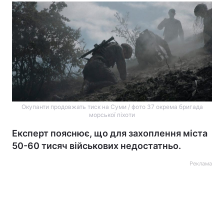
Окупанти продовжать тиск на Суми / фото 37 окрема бригада
морської піхоти
Експерт пояснює, що для захоплення міста
50-60 тисяч військових недостатньо.
Реклама