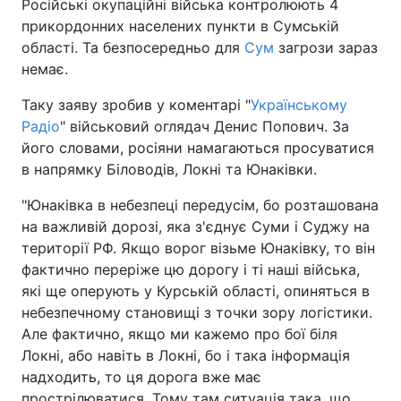
Російські окупаційні війська контролюють 4
прикордонних населених пункти в Сумській
області. Та безпосередньо для
Сум
загрози зараз
немає.
Таку заяву зробив у коментарі "
Українському
Радіо
" військовий оглядач Денис Попович. За
його словами, росіяни намагаються просуватися
в напрямку Біловодів, Локні та Юнаківки.
"Юнаківка в небезпеці передусім, бо розташована
на важливій дорозі, яка з'єднує Суми і Суджу на
території РФ. Якщо ворог візьме Юнаківку, то він
фактично переріже цю дорогу і ті наші війська,
які ще оперують у Курській області, опиняться в
небезпечному становищі з точки зору логістики.
Але фактично, якщо ми кажемо про бої біля
Локні, або навіть в Локні, бо і така інформація
надходить, то ця дорога вже має
прострілюватися. Тому там ситуація така, що