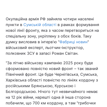
Окупаційна армія РФ зайняла чотири населені
Головна
Війна
пункти в
Сумській області
в рамках формування
нової лінії фронту, яка з часом перетвориться на
Україна
Політика
спеціальну зону, укріплену з обох боків. Таку
думку висловив в інтерв'ю "
Економіка
Світ
Фабриці новин
"
військовий експерт, льотчик-інструктор,
Спорт
Наука
полковник ЗСУ в запасі Роман Світан.
"За літню військову кампанію 2025 року буде
Техно і зв'язок
Лайт
сформовано повністю новий фронт – так званий
Зброя
Інциденти
Північний фронт. Це буде Чернігівська, Сумська,
Харківська області повністю по лініях кордону з
Здоров'я
Туризм
російськими Брянською, Курською і
Бєлгородською. Нічого тут незвичайного немає
Цікавинки
Погода
на 12 рік війни, нарешті одна й інша сторона
побачили, що 700 км кордону, а там "грибочки
Екологія
Регіони