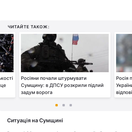
ЧИТАЙТЕ ТАКОЖ:
ькості
Росіяни почали штурмувати
Росія 
 це
Сумщину: в ДПСУ розкрили підлий
Україн
задум ворога
відпов
Ситуація на Сумщині