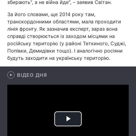
збирають", а не війна йде", – заявив Світан.
Лонгріди
За його словами, ще 2014 року там,
транскордонними областями, мала проходити
лінія фронту. Як зазначив експерт, зараз вона
Відео з Youtube
Статті
справді створюється із заходом місцями на
Інтерв'ю
Думки
російську територію (у районі Теткиного, Суджі,
Попівки, Демидівки тощо). І аналогічно росіяни
Архів
Вакансії
будуть заходити на українську територію.
Контакти
ВІДЕО ДНЯ
Послуги
Play