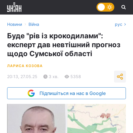
›
Новини
Війна
рус
Буде "рів із крокодилами":
експерт дав невтішний прогноз
щодо Сумської області
ЛАРИСА КОЗОВА
20:13, 27.05.25
3 хв.
5358
Підпишіться на нас в Google