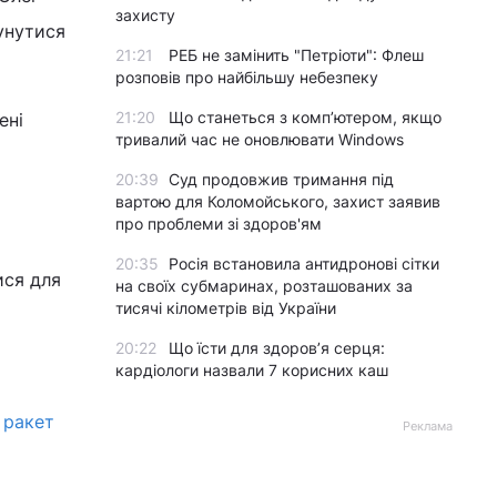
захисту
унутися
21:21
РЕБ не замінить "Петріоти": Флеш
розповів про найбільшу небезпеку
21:20
Що станеться з комп’ютером, якщо
ені
тривалий час не оновлювати Windows
20:39
Суд продовжив тримання під
вартою для Коломойського, захист заявив
про проблеми зі здоров'ям
20:35
Росія встановила антидронові сітки
ися для
на своїх субмаринах, розташованих за
тисячі кілометрів від України
20:22
Що їсти для здоров’я серця:
кардіологи назвали 7 корисних каш
 ракет
Реклама