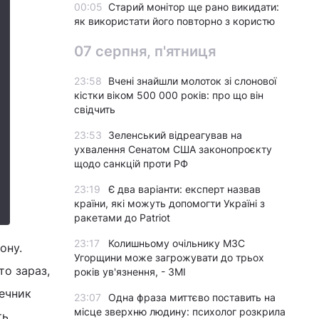
00:05
Старий монітор ще рано викидати:
як використати його повторно з користю
07 серпня, п'ятниця
23:58
Вчені знайшли молоток зі слонової
кістки віком 500 000 років: про що він
свідчить
23:53
Зеленський відреагував на
ухвалення Сенатом США законопроєкту
щодо санкцій проти РФ
23:19
Є два варіанти: експерт назвав
країни, які можуть допомогти Україні з
ракетами до Patriot
23:17
Колишньому очільнику МЗС
ону.
Угорщини може загрожувати до трьох
то зараз,
років ув'язнення, - ЗМІ
речник
23:07
Одна фраза миттєво поставить на
місце зверхню людину: психолог розкрила
ть