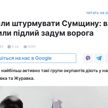
читать на 
али штурмувати Сумщину: в
ли підлий задум ворога
.25
3 хв.
9291
іться на нас в Google
 найбільш активно такі групи окупантів діють у н
івка та Журавка.