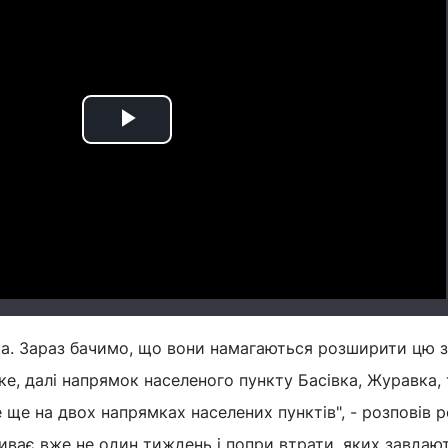
Play
Video
ика. Зараз бачимо, що вони намагаються розширити цю з
е, далі напрямок населеного пункту Басівка, Журавка, 
е ще на двох напрямках населених пунктів", - розповів 
иває вже не один тиждень і попри втрати, яких завдаю