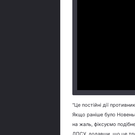
"Це постійні дії противн
Якщо раніше було Новеньк
на жаль, фіксуємо подібн
ДПСУ, додавши, що це тр