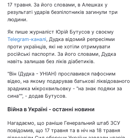
17 травня. За його словами, в Алешках у
результаті ударів безпілотників загинули три
людини.
Як пише журналіст Юрій Бутусов у своєму
Telegram-каналі
, Дудка відомий репресіями
проти українців, які не хотіли отримувати
російські паспорти. За його словами, Дудка
навіть залишав без ліків діабетиків.
"Він (Дудка - УНІАН) прославився пафосним
відео, на якому подарував батькові ліквідованого
зрадника мікрохвильовку - "на знак подяки за
сина"", - додав Бутусов.
Війна в Україні - останні новини
Нагадаємо, що раніше Генеральний штаб ЗСУ
повідомив, що 17 травня та в ніч на 18 травня
підрозділи Сил оборони України завдали ударів