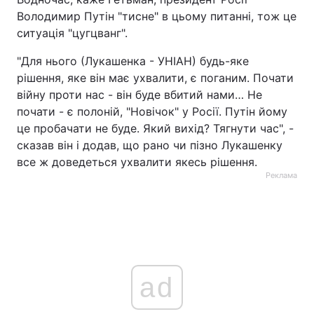
Володимир Путін "тисне" в цьому питанні, тож це
ситуація "цугцванг".
"Для нього (Лукашенка - УНІАН) будь-яке
рішення, яке він має ухвалити, є поганим. Почати
війну проти нас - він буде вбитий нами… Не
почати - є полоній, "Новічок" у Росії. Путін йому
це пробачати не буде. Який вихід? Тягнути час", -
сказав він і додав, що рано чи пізно Лукашенку
все ж доведеться ухвалити якесь рішення.
Реклама
ad