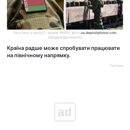
Чи є сенс у паніці? / колаж УНІАН, фото
ua.depositphotos.com
,
Telegram/@modmilby
Країна радше може спробувати працювати
на північному напрямку.
Реклама
ad