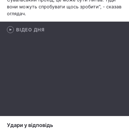
вони можуть спробувати щось зробити", - сказав
Лонгріди
оглядач.
Відео з Youtube
Статті
ВІДЕО ДНЯ
Інтерв'ю
Думки
Архів
Вакансії
Контакти
Послуги
Удари у відповідь