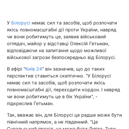
У
Білорусі
немає сил та засобів, щоб розпочати
Головна
Війна
якісь повномасштабні дії проти України, навряд
чи вони робитимуть це, заявив військовий
Україна
Політика
оглядач, майор у відставці Олексій Гетьман,
відповідаючи на запитання щодо можливої
Економіка
Світ
військової загрози безпосередньо від Білорусі.
Спорт
Наука
В ефірі "
Київ 24
" він зазначив, що до таких
перспектив ставиться скептично. "У Білорусі
Техно і зв'язок
Лайт
немає сил та засобів, щоб розпочати якісь
Зброя
Інциденти
повномасштабні дії, переходити кордон. І навряд
чи вони робитимуть це в бік України", -
Здоров'я
Туризм
підкреслив Гетьман.
Цікавинки
Погода
Так, вважає він, для Білорусі це радше може бути
північний напрямок, а не південний. "Це
Екологія
Регіони
Сувальський прохід, це може бути Литва. Туди