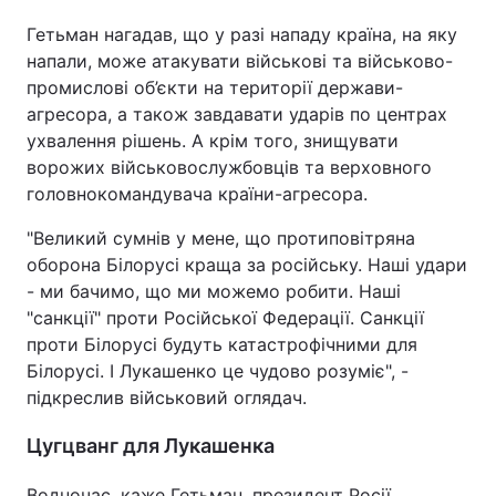
Гетьман нагадав, що у разі нападу країна, на яку
Тема оформлення
напали, може атакувати військові та військово-
промислові об’єкти на території держави-
агресора, а також завдавати ударів по центрах
ухвалення рішень. А крім того, знищувати
ворожих військовослужбовців та верховного
головнокомандувача країни-агресора.
"Великий сумнів у мене, що протиповітряна
оборона Білорусі краща за російську. Наші удари
- ми бачимо, що ми можемо робити. Наші
"санкції" проти Російської Федерації. Санкції
проти Білорусі будуть катастрофічними для
Білорусі. І Лукашенко це чудово розуміє", -
підкреслив військовий оглядач.
Цугцванг для Лукашенка
Водночас, каже Гетьман, президент Росії