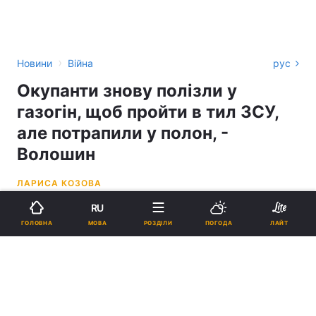
›
Новини
Війна
рус
Окупанти знову полізли у
газогін, щоб пройти в тил ЗСУ,
але потрапили у полон, -
Волошин
ЛАРИСА КОЗОВА
RU
14:45, 18.05.26
3 хв.
1328
МОВА
ГОЛОВНА
РОЗДІЛИ
ПОГОДА
ЛАЙТ
Підпишіться на нас в Google