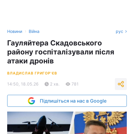
›
Новини
Війна
рус
Гауляйтера Скадовського
району госпіталізували після
атаки дронів
ВЛАДИСЛАВ ГРИГОР'ЄВ
14:50, 18.05.26
2 хв.
781
Підпишіться на нас в Google