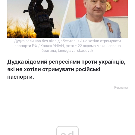
Дудка залишав без ліків діабетиків, які не хотіли отримувати
паспорти РФ / Колаж УНІАН, фото - 22 окрема механізована
бригада, t.me/glava_skadovsk
Дудка відомий репресіями проти українців,
які не хотіли отримувати російські
паспорти.
Реклама