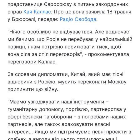
представниця Євросоюзу з питань закордонних
справ
Кая Каллас
. Про це вона заявила 18 травня
у Брюсселі, передає
Радіо Свобода
.
"Нічого особливо не відбувається. Але водночас
ми бачимо, що Росія не перебуває у найсильнішій
позиції, і нам потрібно посилювати тиск, щоб
вона сіла за стіл переговорів", - прокоментувала
переговори Каллас.
За словами дипломатки, Китай, який має тісні
відносини з Росією, мусить переконати Москву
припинити цю війну.
"Маємо узгоджувати наші інструменти –
гуманітарну допомогу, торгівлю, партнерства у
сфері безпеки та оборони – з потребами наших
партнерів, але також враховувати власні
інтереси… Якщо ми підтримуємо певні проєкти в
країнах, а вигоду від цього отримують наші