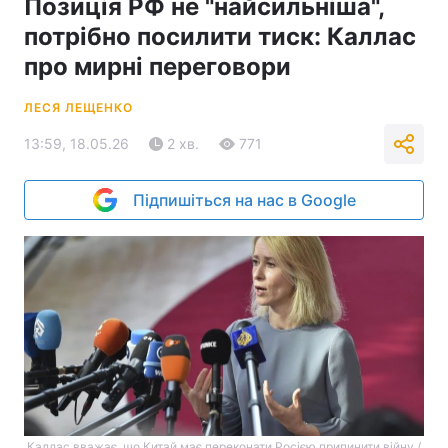
Позиція РФ не "найсильніша",
потрібно посилити тиск: Каллас
про мирні переговори
ЛЕСЯ ЛЕЩЕНКО
13:59, 18.05.26
2 хв.
771
Підпишіться на нас в Google
Каллас вважає, що Китай має переконати Росією припинити війну /