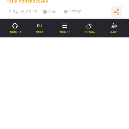
ТАНЯ ПОЛЯКОВСЬКА
10:34, 18.05.26
3 хв.
25700
RU
Підпишіться на нас в Google
МОВА
ГОЛОВНА
РОЗДІЛИ
ПОГОДА
ЛАЙТ
Помер Степан Кубів / фото УНІАН, Володимир Струмковський
У Раді він був членом Комітету з питань
економічного розвитку.
Реклама