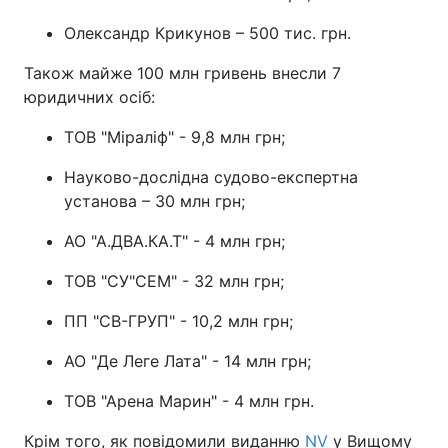
Олександр Крикунов – 500 тис. грн.
Також майже 100 млн гривень внесли 7
юридичних осіб:
ТОВ "Міраліф" - 9,8 млн грн;
Науково-дослідна судово-експертна
установа – 30 млн грн;
АО "А.ДВА.КА.Т" - 4 млн грн;
ТОВ "СУ"СЕМ" - 32 млн грн;
ПП "СВ-ГРУП" - 10,2 млн грн;
АО "Де Леге Лата" - 14 млн грн;
ТОВ "Арена Марин" - 4 млн грн.
Крім того, як повідомили виданню
NV
у Вищому