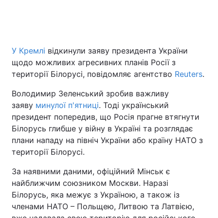
Головна
Війна
У Кремлі
відкинули заяву президента України
щодо можливих агресивних планів Росії з
Україна
Політика
території Білорусі, повідомляє агентство
Reuters
.
Економіка
Світ
Володимир Зеленський зробив важливу
заяву
минулої п'ятниці
. Тоді український
Спорт
Наука
президент попередив, що Росія прагне втягнути
Техно і зв'язок
Лайт
Білорусь глибше у війну в Україні та розглядає
плани нападу на північ України або країну НАТО з
Зброя
Інциденти
території Білорусі.
Здоров'я
Туризм
За наявними даними, офіційний Мінськ є
найближчим союзником Москви. Наразі
Цікавинки
Погода
Білорусь, яка межує з Україною, а також із
членами НАТО – Польщею, Литвою та Латвією,
Екологія
Регіони