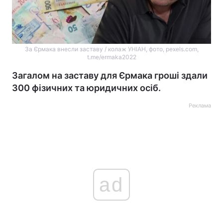
За Єрмака внесли заставу / колаж УНІАН, фото, pexels.com,
t.me/ermaka2022
Загалом на заставу для Єрмака гроші здали
300 фізичних та юридичних осіб.
Реклама
ad