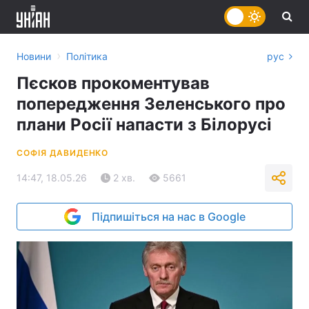
›
Новини
Політика
рус
Пєсков прокоментував
попередження Зеленського про
плани Росії напасти з Білорусі
СОФІЯ ДАВИДЕНКО
14:47, 18.05.26
2 хв.
5661
Підпишіться на нас в Google