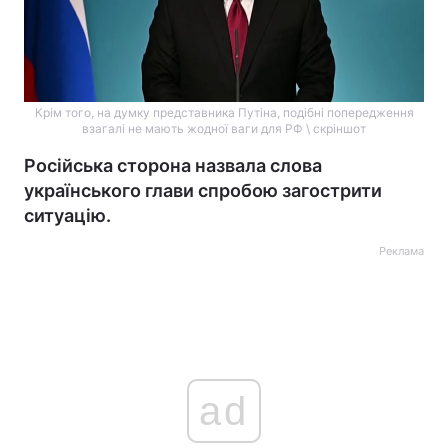
Крім того, на думку представника Путіна, подібні попередження
взагалі не мають жодної ваги для РФ \ скріншот
Російська сторона назвала слова
українського глави спробою загострити
ситуацію.
Реклама
ad