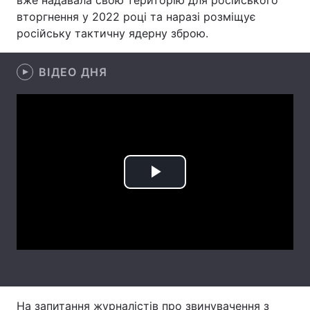
вже надавала свою територію для російського
вторгнення у 2022 році та наразі розміщує
Лонгріди
російську тактичну ядерну зброю.
Відео з Youtube
Статті
ВІДЕО ДНЯ
Інтерв'ю
Думки
Архів
Вакансії
Контакти
Play
Послуги
Video
На запитання журналістів про звинувачення з