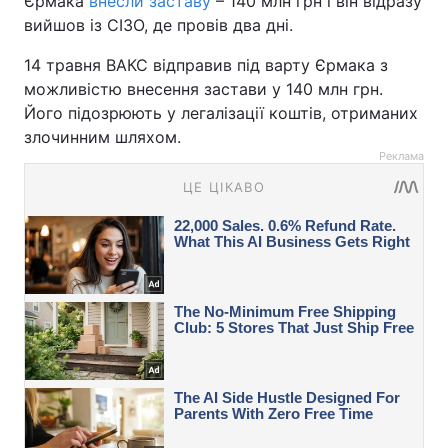
Єрмака
внесли заставу
– 140 млн грн і він відразу
вийшов із СІЗО, де провів два дні.
14 травня ВАКС відправив під варту Єрмака з
можливістю внесення застави у 140 млн грн.
Його підозрюють у легалізації коштів, отриманих
злочинним шляхом.
Реклама