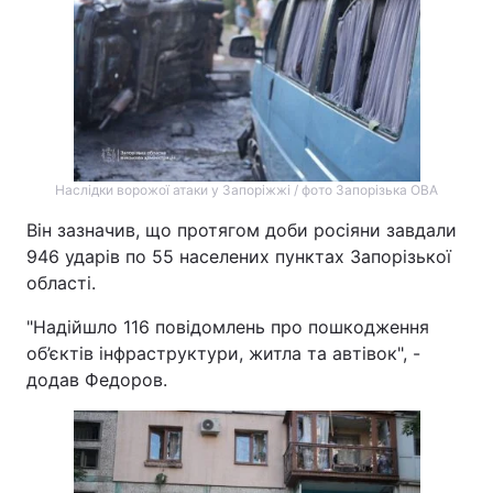
Тема оформлення
Наслідки ворожої атаки у Запоріжжі / фото Запорізька ОВА
Він зазначив, що протягом доби росіяни завдали
946 ударів по 55 населених пунктах Запорізької
області.
"Надійшло 116 повідомлень про пошкодження
об’єктів інфраструктури, житла та автівок", -
додав Федоров.