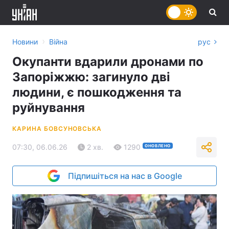
›
Новини
Війна
рус
Окупанти вдарили дронами по
Запоріжжю: загинуло дві
людини, є пошкодження та
руйнування
КАРИНА БОВСУНОВСЬКА
07:30, 06.06.26
2 хв.
1290
ОНОВЛЕНО
Підпишіться на нас в Google