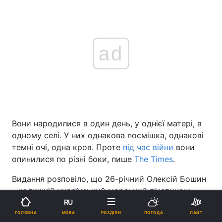
ad
Вони народилися в один день, у однієї матері, в
одному селі. У них однакова посмішка, однакові
темні очі, одна кров. Проте
під час війни
вони
опинилися по різні боки, пише
The Times
.
Видання розповіло, що 26-річний Олексій Бошин
– колишній український морський піхотинець,
якого взяли в полон у 2022 році і який провів
RU
понад три роки в жорстоких умовах у
МОВА
ГОЛОВНА
РОЗДІЛИ
ПОГОДА
ЛАЙТ