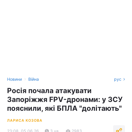
›
Новини
Війна
рус
Росія почала атакувати
Запоріжжя FPV-дронами: у ЗСУ
пояснили, які БПЛА "долітають"
ЛАРИСА КОЗОВА
23:08, 05.06.26
3 хв.
2983