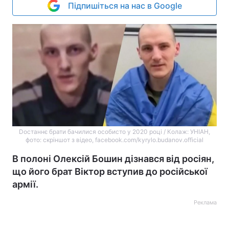
Підпишіться на нас в Google
Dостаннє брати бачилися особисто у 2020 році / Колаж: УНІАН,
фото: скріншот з відео, facebook.com/kyrylo.budanov.official
В полоні Олексій Бошин дізнався від росіян,
що його брат Віктор вступив до російської
армії.
Реклама