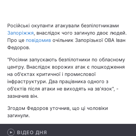
Російські окупанти атакували безпілотниками
Головна
Війна
Запоріжжя
, внаслідок чого загинуло двоє людей.
Україна
Політика
Про це
повідомив
очільник Запорізької ОВА Іван
Федоров.
Економіка
Світ
"Росіяни запускають безпілотники по обласному
Спорт
Наука
центру. Внаслідок ворожих атак є пошкодження
на об'єктах критичної і промислової
Техно і зв'язок
Лайт
інфраструктури. Два працівника одного з
об'єктів після атаки не виходять на зв'язок", -
Зброя
Інциденти
зазначив він.
Здоров'я
Туризм
Згодом Федоров уточнив, що ці чоловіки
загинули.
Цікавинки
Погода
ВІДЕО ДНЯ
Екологія
Регіони