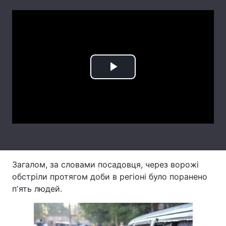
Лонгріди
Відео з Youtube
Статті
Інтерв'ю
Думки
Play
Архів
Вакансії
Video
Контакти
Послуги
Загалом, за словами посадовця, через ворожі
обстріли протягом доби в регіоні було поранено
пʼять людей.