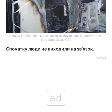
Згодом зʼясувалося, що чоловіки загинули через ворожу атаку /
фото Запорізька ОВА
Спочатку люди не виходили на звʼязок.
Реклама
ad