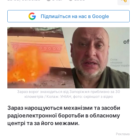
Підпишіться на нас в Google
Зараз ворог знаходиться від Запоріжжя приблизно за 30
кілометрів / Колаж: УНІАН, фото: скріншот з відео
Зараз нарощуються механізми та засоби
радіоелектронної боротьби в обласному
центрі та за його межами.
Реклама