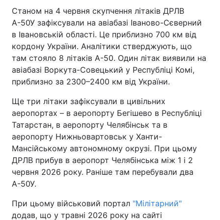
Станом на 4 червня скупчення літаків ДРЛВ
А-50У зафіксували на авіабазі Іваново-Сєверний
в Івановській області. Це приблизно 700 км від
кордону України. Аналітики стверджують, що
там стояло 8 літаків А-50. Один літак виявили на
авіабазі Воркута-Совецький у Республіці Комі,
приблизно за 2300–2400 км від України.
Ще три літаки зафіксували в цивільних
аеропортах – в аеропорту Бегішево в Республіці
Татарстан, в аеропорту Челябінськ та в
аеропорту Нижньовартовськ у Ханти-
Мансійському автономному окрузі. При цьому
ДРЛВ прибув в аеропорт Челябінська між 1 і 2
червня 2026 року. Раніше там перебували два
А-50У.
При цьому військовий портал
"Мілітарний"
додав, що у травні 2026 року на сайті