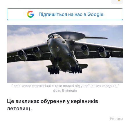
Підпишіться на нас в Google
Росія ховає стратегічні літаки подалі від українських кордонів /
фото Вікіпедія
Це викликає обурення у керівників
летовищ.
Реклама