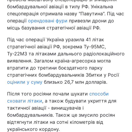
бомбардувальної авіації в тилу РФ. Унікальна
спецоперація отримала назву "Павутина". Під час
операції
орендовані фури
привезли дрони до
місць базування стратегічної авіації РФ.
Під час операції Україна уразила 41 літак
стратегічної авіації РФ, зокрема Ту-95МС,
Ту-22М3 та літаками дальнього радіолокаційного
виявлення. Загалом країна-агресорка могла
втратити до третини боєздатного парку
стратегічних бомбардувальників Збитки у Росії
оцінили у суму
близько 26,7 млн долларів.
Після того росіяни почали шукати
способи
сховати літаки
, а також будувати укриття для
тактичної авіації - винищувачів і
бомбардувальників. Також це змусило росіян
відтягнути літаки на сотні кілометрів від
українського кордону.