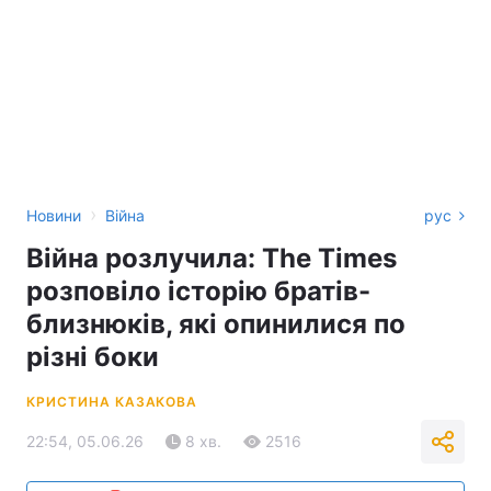
›
Новини
Війна
рус
Війна розлучила: The Times
розповіло історію братів-
близнюків, які опинилися по
різні боки
КРИСТИНА КАЗАКОВА
22:54, 05.06.26
8 хв.
2516