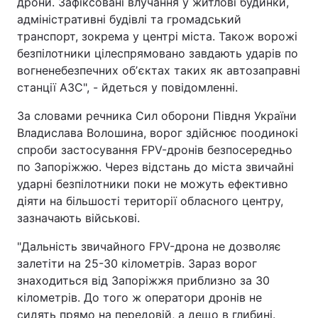
дрони. Зафіксовані влучання у житлові будинки,
адміністративні будівлі та громадський
транспорт, зокрема у центрі міста. Також ворожі
безпілотники цілеспрямовано завдають ударів по
вогненебезпечних обʼєктах таких як автозаправні
станції АЗС", - йдеться у повідомленні.
За словами речника Сил оборони Півдня України
Владислава Волошина, ворог здійснює поодинокі
спроби застосування FPV-дронів безпосередньо
по Запоріжжю. Через відстань до міста звичайні
ударні безпілотники поки не можуть ефективно
діяти на більшості території обласного центру,
зазначають військові.
"Дальність звичайного FPV-дрона не дозволяє
залетіти на 25-30 кілометрів. Зараз ворог
знаходиться від Запоріжжя приблизно за 30
кілометрів. До того ж оператори дронів не
сидять прямо на передовій, а дещо в глибині.