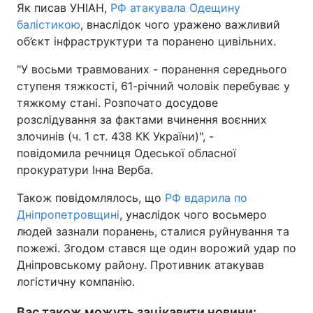
Як писав УНІАН,
РФ атакувала Одещину
балістикою
, внаслідок чого уражено важливий
об’єкт інфраструктури та поранено цивільних.
"У восьми травмованих - поранення середнього
ступеня тяжкості, 61-річний чоловік перебуває у
тяжкому стані. Розпочато досудове
розслідування за фактами вчинення воєнних
злочинів (ч. 1 ст. 438 КК України)", -
повідомила речниця Одеської обласної
прокуратури Інна Верба.
Також повідомлялось, що
РФ вдарила по
Дніпропетровщині
, унаслідок чого восьмеро
людей зазнали поранень, сталися руйнування та
пожежі. Згодом стався ще один ворожий удар по
Дніпровському району. Противник атакував
логістичну компанію.
Вас також можуть зацікавити новини: