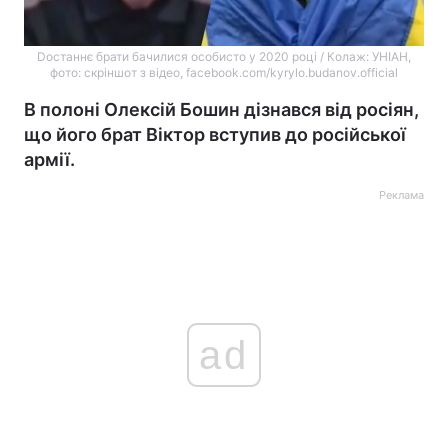
Dостаннє брати бачилися особисто у 2020 році / Колаж: УНІАН,
фото: скріншот з відео, facebook.com/kyrylo.budanov.official
В полоні Олексій Бошин дізнався від росіян,
що його брат Віктор вступив до російської
армії.
Реклама
ad