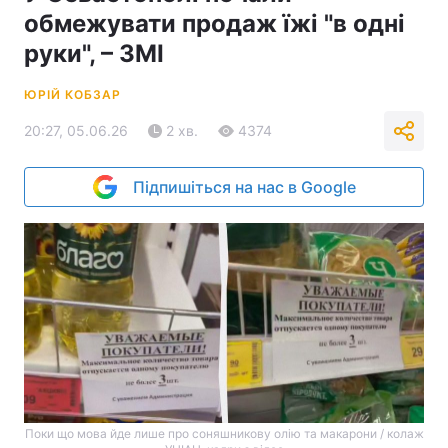
обмежувати продаж їжі "в одні
руки", – ЗМІ
ЮРІЙ КОБЗАР
20:27, 05.06.26
2 хв.
4374
Підпишіться на нас в Google
Поки що мова йде лише про соняшникову олію та макарони / колаж