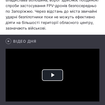
Владислава Волошина, ворог здійснює поодинокі
спроби застосування FPV-дронів безпосередньо
Лонгріди
по Запоріжжю. Через відстань до міста звичайні
ударні безпілотники поки не можуть ефективно
Відео з Youtube
Статті
діяти на більшості території обласного центру,
зазначають військові.
Інтерв'ю
Думки
ВІДЕО ДНЯ
Архів
Вакансії
Контакти
Послуги
Play
Video