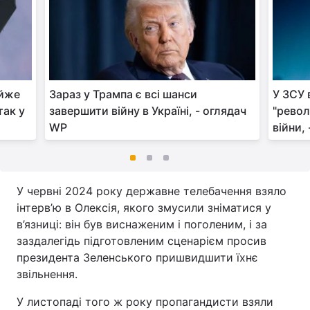
айже
Зараз у Трампа є всі шанси
У ЗСУ 
так у
завершити війну в Україні, - оглядач
"револ
WP
війни,
У червні 2024 року державне телебачення взяло
інтерв’ю в Олексія, якого змусили зніматися у
в’язниці: він був виснаженим і поголеним, і за
заздалегідь підготовленим сценарієм просив
президента Зеленського пришвидшити їхнє
звільнення.
У листопаді того ж року пропагандисти взяли