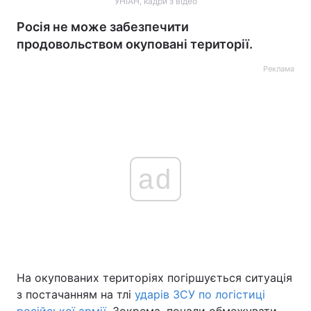
УНІАН, кадри з відео
Росія не може забезпечити
продовольством окуповані території.
Реклама
ad
На окупованих територіях погіршується ситуація
з постачанням на тлі
ударів ЗСУ по логістиці
російської армії
. Зокрема, почали обмежувати