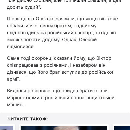
"Він дійсно схожий, але той інший більший, а цей
досить худий".
Після цього Олексію заявили, що якщо він хоче
побачитися зі своїм братом, тоді йому
слід погодись на російський паспорт, і тоді він
зможе поїхати додому. Однак, Олексій
відмовився.
Саме тоді охоронці сказали йому, що Віктор
співпрацював з росіянами, і незабаром він
дізнався, що його брат вступив до російської
армії.
Видання розповіло, що обидва брати стали
маріонетками в російській пропагандистській
машині.
ЧИТАЙТЕ ТАКОЖ: