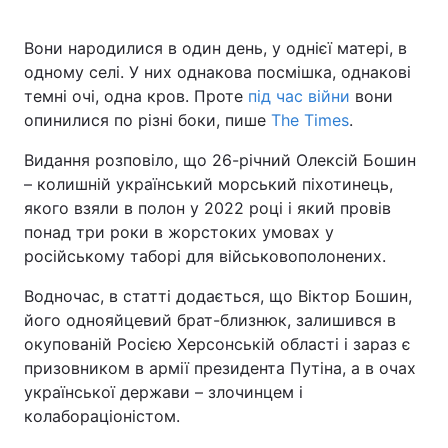
Вони народилися в один день, у однієї матері, в
одному селі. У них однакова посмішка, однакові
темні очі, одна кров. Проте
під час війни
вони
опинилися по різні боки, пише
The Times
.
Видання розповіло, що 26-річний Олексій Бошин
– колишній український морський піхотинець,
якого взяли в полон у 2022 році і який провів
понад три роки в жорстоких умовах у
російському таборі для військовополонених.
Водночас, в статті додається, що Віктор Бошин,
його однояйцевий брат-близнюк, залишився в
окупованій Росією Херсонській області і зараз є
призовником в армії президента Путіна, а в очах
української держави – злочинцем і
колабораціоністом.