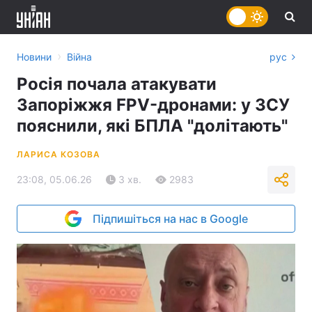
›
Новини
Війна
рус
Росія почала атакувати
Запоріжжя FPV-дронами: у ЗСУ
пояснили, які БПЛА "долітають"
ЛАРИСА КОЗОВА
23:08, 05.06.26
3 хв.
2983
Підпишіться на нас в Google