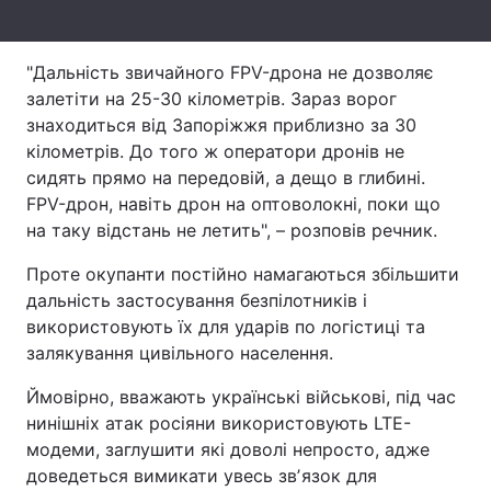
Тема оформлення
"Дальність звичайного FPV-дрона не дозволяє
залетіти на 25-30 кілометрів. Зараз ворог
знаходиться від Запоріжжя приблизно за 30
кілометрів. До того ж оператори дронів не
сидять прямо на передовій, а дещо в глибині.
FPV-дрон, навіть дрон на оптоволокні, поки що
на таку відстань не летить", – розповів речник.
Проте окупанти постійно намагаються збільшити
дальність застосування безпілотників і
використовують їх для ударів по логістиці та
залякування цивільного населення.
Ймовірно, вважають українські військові, під час
нинішніх атак росіяни використовують LTE-
модеми, заглушити які доволі непросто, адже
доведеться вимикати увесь звʼязок для