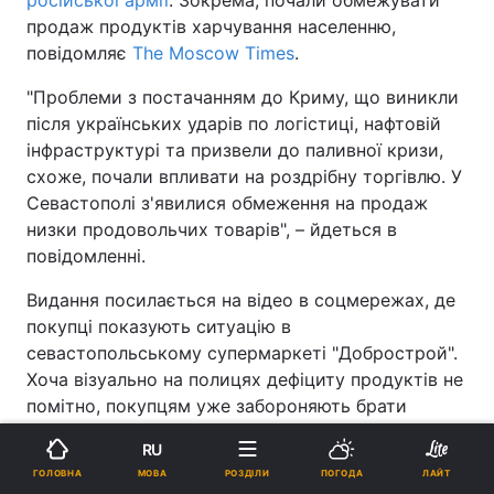
продаж продуктів харчування населенню,
повідомляє
The Moscow Times
.
"Проблеми з постачанням до Криму, що виникли
після українських ударів по логістиці, нафтовій
інфраструктурі та призвели до паливної кризи,
схоже, почали впливати на роздрібну торгівлю. У
Севастополі з'явилися обмеження на продаж
низки продовольчих товарів", – йдеться в
повідомленні.
Видання посилається на відео в соцмережах, де
покупці показують ситуацію в
севастопольському супермаркеті "Добрострой".
Хоча візуально на полицях дефіциту продуктів не
помітно, покупцям уже забороняють брати
більше трьох пляшок рослинної олії та трьох
RU
пачок макаронів в одні руки,
МОВА
ГОЛОВНА
РОЗДІЛИ
ПОГОДА
ЛАЙТ