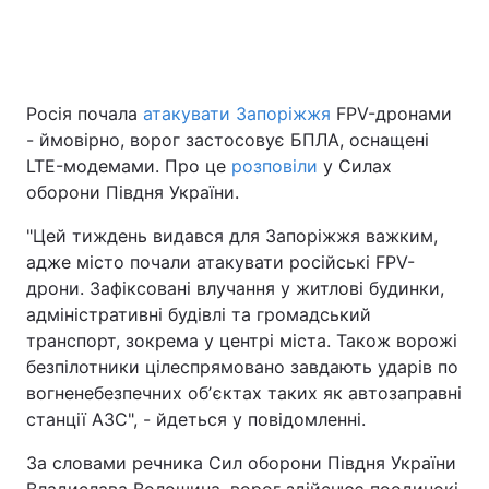
Головна
Війна
Росія почала
атакувати Запоріжжя
FPV-дронами
- ймовірно, ворог застосовує БПЛА, оснащені
Україна
Політика
LTE-модемами. Про це
розповіли
у Силах
Економіка
Світ
оборони Півдня України.
"Цей тиждень видався для Запоріжжя важким,
Спорт
Наука
адже місто почали атакувати російські FPV-
Техно і зв'язок
Лайт
дрони. Зафіксовані влучання у житлові будинки,
адміністративні будівлі та громадський
Зброя
Інциденти
транспорт, зокрема у центрі міста. Також ворожі
безпілотники цілеспрямовано завдають ударів по
Здоров'я
Туризм
вогненебезпечних обʼєктах таких як автозаправні
станції АЗС", - йдеться у повідомленні.
Цікавинки
Погода
За словами речника Сил оборони Півдня України
Екологія
Регіони