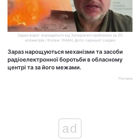
Зараз ворог знаходиться від Запоріжжя приблизно за 30
кілометрів / Колаж: УНІАН, фото: скріншот з відео
Зараз нарощуються механізми та засоби
радіоелектронної боротьби в обласному
центрі та за його межами.
Реклама
ad