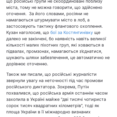
що російські групи не скоординовані поблизу
міста, тому не можна говорити, що здійснено
оточення. За його словами, росіяни не
намагаються штурмувати місто в лоб, а
застосовують тактику флангового охоплення.
Кузан наголосив, що
бої за Костянтинівку
ще
далеко не закінчені, бо наявність навіть великої
кількості малих піхотних груп, які ховаються в
підвалах, промзонах, намагаються з’єднатися,
шукають шляхи забезпечення, це автоматично не
дорівнює оточенню.
Також ми писали, що російські журналісти
звернули увагу на неточності під час промови
російського диктатора. Зокрема, Путін
похвалився, що російська армія останнім часом
захопила в Україні майже "дві тисячі чотириста
сорок тисяч квадратних кілометрів", тоді як
площа України в її міжнародно визнаних