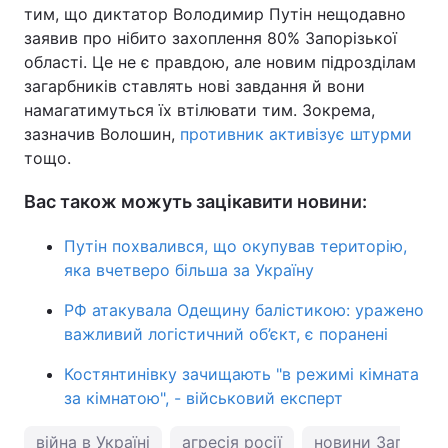
тим, що диктатор Володимир Путін нещодавно
заявив про нібито захоплення 80% Запорізької
області. Це не є правдою, але новим підрозділам
загарбників ставлять нові завдання й вони
намагатимуться їх втілювати тим. Зокрема,
зазначив Волошин,
противник активізує штурми
тощо.
Вас також можуть зацікавити новини:
Путін похвалився, що окупував територію,
яка вчетверо більша за Україну
РФ атакувала Одещину балістикою: уражено
важливий логістичний об’єкт, є поранені
Костянтинівку зачищають "в режимі кімната
за кімнатою", - військовий експерт
війна в Україні
агресія росії
новини Запоріж