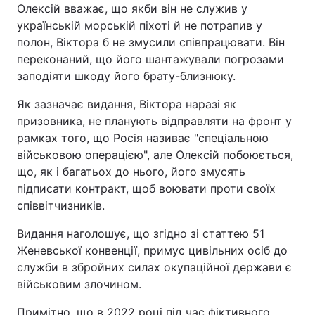
Олексій вважає, що якби він не служив у
українській морській піхоті й не потрапив у
полон, Віктора б не змусили співпрацювати. Він
переконаний, що його шантажували погрозами
заподіяти шкоду його брату-близнюку.
Як зазначає видання, Віктора наразі як
призовника, не планують відправляти на фронт у
рамках того, що Росія називає "спеціальною
військовою операцією", але Олексій побоюється,
що, як і багатьох до нього, його змусять
підписати контракт, щоб воювати проти своїх
співвітчизників.
Видання наголошує, що згідно зі статтею 51
Женевської конвенції, примус цивільних осіб до
служби в збройних силах окупаційної держави є
військовим злочином.
Примітно, що в 2022 році під час фіктивного