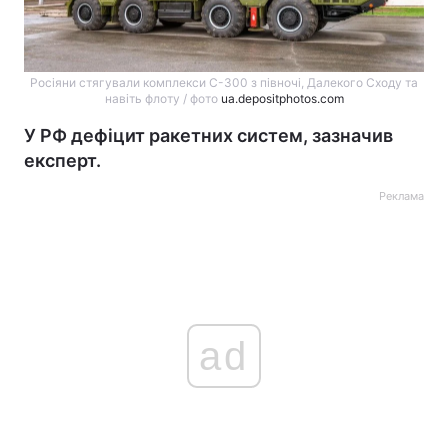
Росіяни стягували комплекси С-300 з півночі, Далекого Сходу та
навіть флоту / фото
ua.depositphotos.com
У РФ дефіцит ракетних систем, зазначив
експерт.
Реклама
ad