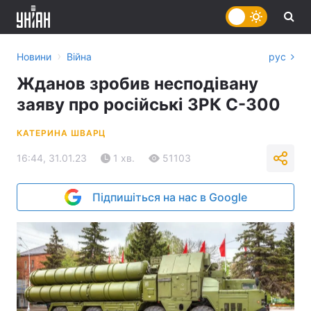
›
Новини
Війна
рус
Жданов зробив несподівану
заяву про російські ЗРК С-300
КАТЕРИНА ШВАРЦ
16:44, 31.01.23
1 хв.
51103
Підпишіться на нас в Google