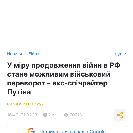
›
Новини
Війна
рус
У міру продовження війни в РФ
стане можливим військовий
переворот – екс-спічрайтер
Путіна
НАЗАР СТЕПОРУК
16:43, 31.01.23
2 хв.
20213
Підпишіться на нас в Google