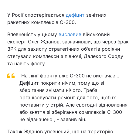
У Росії спостерігається
дефіцит
зенітних
ракетних комплексів С-300.
Головна
Війна
Впевненість у цьому
висловив
військовий
Україна
Політика
експерт Олег Жданов, зазначивши, що через брак
ЗРК для захисту стратегічних об'єктів росіяни
Економіка
Світ
стягували комплекси з півночі, Далекого Сходу
та навіть флоту.
Спорт
Наука
"На лінії фронту вже С-300 не вистачає...
Техно і зв'язок
Лайт
Дефіцит покрити нічим, тому що зі
зберігання знімати нічого. Треба
Зброя
Інциденти
організовувати ремонт для того, щоб їх
поставити у стрій. Але сьогодні відновлення
Здоров'я
Туризм
або зняття зі зберігання комплексів С-300
не відзначено", - заявив він.
Цікавинки
Погода
Також Жданов упевнений, що на територію
Екологія
Регіони