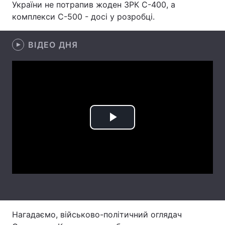
України не потрапив жоден ЗРК С-400, а
комплекси С-500 - досі у розробці.
Лонгріди
ВІДЕО ДНЯ
Відео з Youtube
Статті
Інтерв'ю
Думки
Архів
Вакансії
Контакти
Play
Послуги
Video
Нагадаємо, військово-політичний оглядач