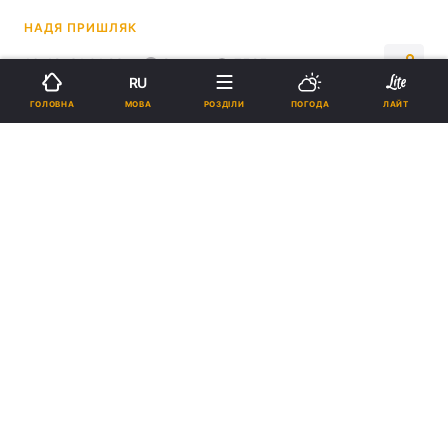
НАДЯ ПРИШЛЯК
16:42, 31.01.23
2 хв.
7525
RU
МОВА
ГОЛОВНА
РОЗДІЛИ
ПОГОДА
ЛАЙТ
Підпишіться на нас в Google
ЗСУ незабаром отримають західні танки \ фото US Army
"Танкова коаліція" налічує зараз 12
учасників, але ще зарано називати всі