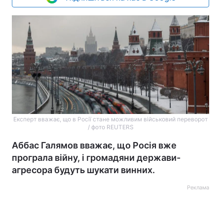
Експерт вважає, що в Росії стане можливим військовий переворот
/ фото REUTERS
Аббас Галямов вважає, що Росія вже
програла війну, і громадяни держави-
агресора будуть шукати винних.
Реклама