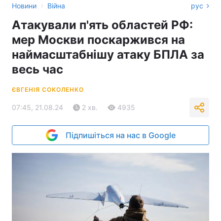
›
Новини
Війна
рус
Атакували п'ять областей РФ:
мер Москви поскаржився на
наймасштабнішу атаку БПЛА за
весь час
ЄВГЕНІЯ СОКОЛЕНКО
07:45, 21.08.24
2 хв.
4935
Підпишіться на нас в Google