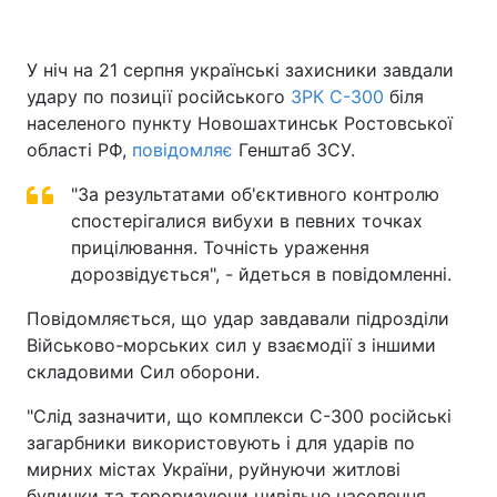
У ніч на 21 серпня українські захисники завдали
удару по позиції російського
Головна
Війна
ЗРК С-300
біля
населеного пункту Новошахтинськ Ростовської
Україна
Політика
області РФ,
повідомляє
Генштаб ЗСУ.
Економіка
"За результатами об'єктивного контролю
Світ
спостерігалися вибухи в певних точках
Спорт
Наука
прицілювання. Точність ураження
дорозвідується", - йдеться в повідомленні.
Техно і зв'язок
Лайт
Повідомляється, що удар завдавали підрозділи
Зброя
Інциденти
Військово-морських сил у взаємодії з іншими
складовими Сил оборони.
Здоров'я
Туризм
"Слід зазначити, що комплекси С-300 російські
Цікавинки
Погода
загарбники використовують і для ударів по
мирних містах України, руйнуючи житлові
Екологія
Регіони
будинки та тероризуючи цивільне населення.