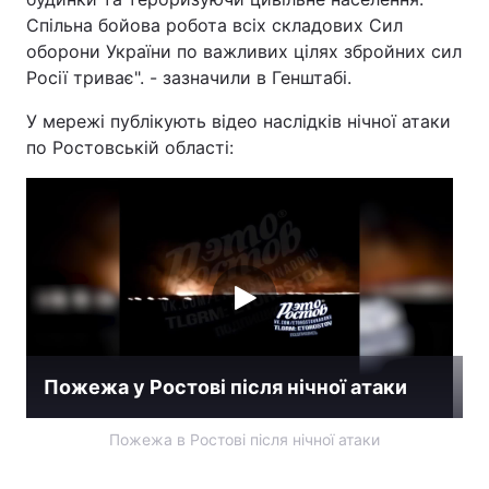
Спільна бойова робота всіх складових Сил
Лонгріди
оборони України по важливих цілях збройних сил
Росії триває". - зазначили в Генштабі.
Відео з Youtube
Статті
У мережі публікують відео наслідків нічної атаки
по Ростовській області:
Інтерв'ю
Думки
Архів
Вакансії
Контакти
Послуги
Пожежа у Ростові після нічної атаки
Пожежа в Ростові після нічної атаки