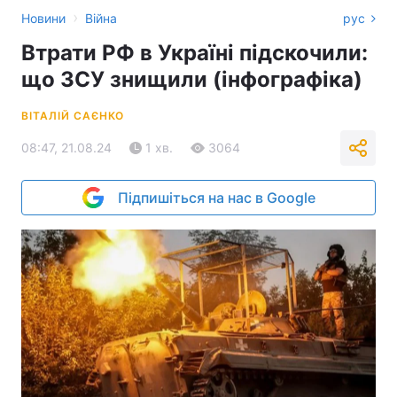
›
Новини
Війна
рус
Втрати РФ в Україні підскочили:
що ЗСУ знищили (інфографіка)
ВІТАЛІЙ САЄНКО
08:47, 21.08.24
1 хв.
3064
Підпишіться на нас в Google