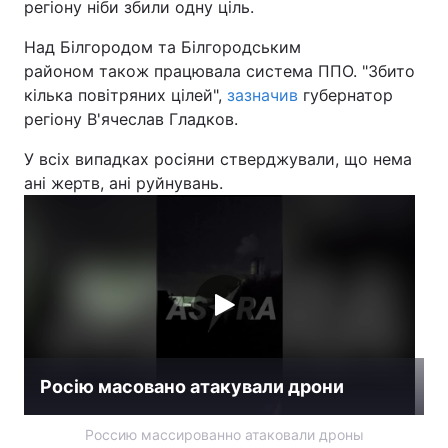
регіону ніби збили одну ціль.
Над Білгородом та Білгородським
районом також працювала система ППО. "Збито
кілька повітряних цілей",
зазначив
губернатор
регіону В'ячеслав Гладков.
У всіх випадках росіяни стверджували, що нема
ані жертв, ані руйнувань.
Росію масовано атакували дрони
Россию массированно атаковали дроны