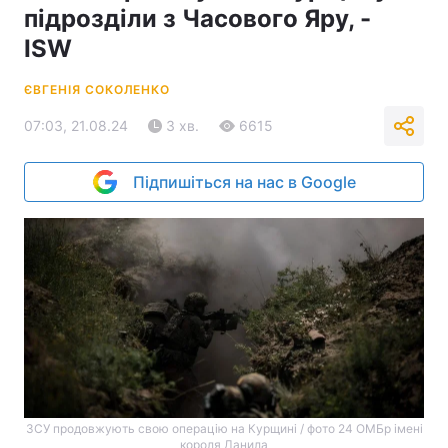
підрозділи з Часового Яру, -
ISW
ЄВГЕНІЯ СОКОЛЕНКО
07:03, 21.08.24
3 хв.
6615
Підпишіться на нас в Google
ЗСУ продовжують свою операцію на Курщині / фото 24 ОМБр імені
короля Данила