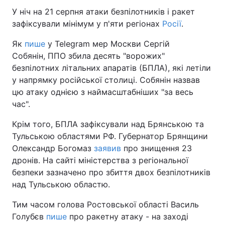
У ніч на 21 серпня атаки безпілотників і ракет
зафіксували мінімум у п'яти регіонах
Росії
.
Як
пише
у Теlegram мер Москви Сергій
Собянін, ППО збила десять "ворожих"
безпілотних літальних апаратів (БПЛА), які летіли
у напрямку російської столиці. Собянін назвав
цю атаку однією з наймасштабніших "за весь
час".
Крім того, БПЛА зафіксували над Брянською та
Тульською областями РФ. Губернатор Брянщини
Олександр Богомаз
заявив
про знищення 23
дронів. На сайті міністерства з регіональної
безпеки зазначено про збиття двох безпілотників
над Тульською областю.
Тим часом голова Ростовської області Василь
Голубєв
пише
про ракетну атаку - на заході