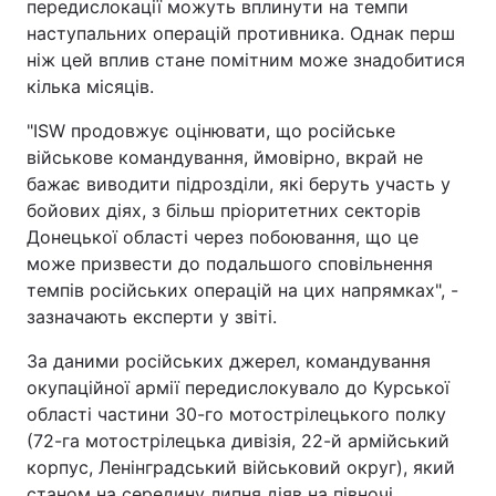
передислокації можуть вплинути на темпи
наступальних операцій противника. Однак перш
ніж цей вплив стане помітним може знадобитися
кілька місяців.
"ISW продовжує оцінювати, що російське
військове командування, ймовірно, вкрай не
бажає виводити підрозділи, які беруть участь у
бойових діях, з більш пріоритетних секторів
Донецької області через побоювання, що це
може призвести до подальшого сповільнення
темпів російських операцій на цих напрямках", -
зазначають експерти у звіті.
За даними російських джерел, командування
окупаційної армії передислокувало до Курської
області частини 30-го мотострілецького полку
(72-га мотострілецька дивізія, 22-й армійський
корпус, Ленінградський військовий округ), який
станом на середину липня діяв на півночі