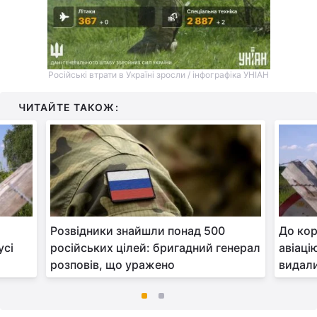
Російські втрати в Україні зросли / інфографіка УНІАН
ЧИТАЙТЕ ТАКОЖ:
о
Розвідники знайшли понад 500
До кор
усі
російських цілей: бригадний генерал
авіаці
розповів, що уражено
видали