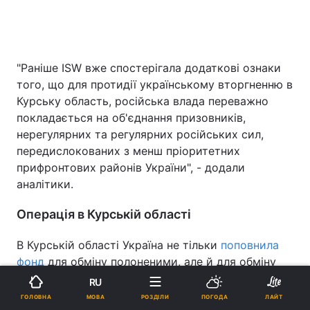
"Раніше ISW вже спостерігала додаткові ознаки
того, що для протидії українському вторгненню в
Курську область, російська влада переважно
покладається на об'єднання призовників,
нерегулярних та регулярних російських сил,
передислокованих з менш пріоритетних
прифронтових районів України", - додали
аналітики.
Операція в Курській області
В Курській області Україна не тільки
поповнила
фонд
для обміну полоненими, але й для обміну
територіями, вважає військовий оглядач Денис
RU
Попович.
МОВА
ГОЛОВНА
РОЗДІЛИ
ПОГОДА
ЛАЙТ