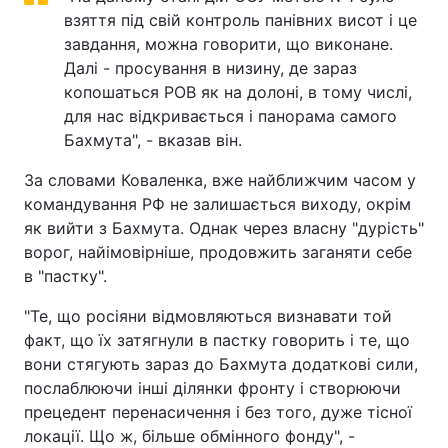
взяття під свій контроль панівних висот і це
Тема оформлення
завдання, можна говорити, що виконане.
Далі - просування в низину, де зараз
копошаться РОВ як на долоні, в тому числі,
для нас відкривається і панорама самого
Бахмута", - вказав він.
За словами Коваленка, вже найближчим часом у
командування РФ не залишається виходу, окрім
як вийти з Бахмута. Однак через власну "дурість"
ворог, найімовірніше, продовжить заганяти себе
в "пастку".
"Те, що росіяни відмовляються визнавати той
факт, що їх затягнули в пастку говорить і те, що
вони стягують зараз до Бахмута додаткові сили,
послаблюючи інші ділянки фронту і створюючи
прецедент перенасичення і без того, дуже тісної
локації. Що ж, більше обмінного фонду", -