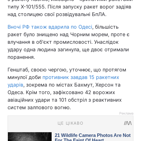
типу Х-101/555. Після запуску ракет ворог задіяв
над столицею свої розвідувальні БпЛА.
Вночі РФ також вдарила по Одесі
, більшість
ракет було знищено над Чорним морем, проте є
влучання в об'єкт промисловості. Унаслідок
удару одна людина загинула, ще двоє отримали
поранення.
Генштаб, своєю чергою, уточнює, що протягом
минулої доби
противник завдав 15 ракетних
ударів
, зокрема по містах Бахмут, Херсон та
Одеса. Крім того, зафіксовано 42 ворожих
авіаційних удари та 101 обстріл з реактивних
систем залпового вогню.
Реклама