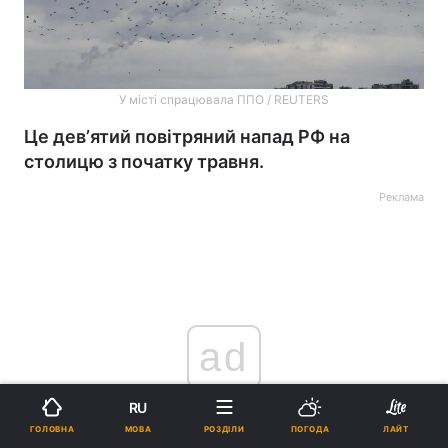
У місті спрацювала ППО / REUTERS
Це девʼятий повітряний напад РФ на
столицю з початку травня.
Реклама
ad
RU
МОВА
ГОЛОВНА
РОЗДІЛИ
ПОГОДА
ЛАЙТ