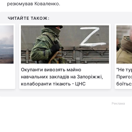
резюмував Коваленко.
ЧИТАЙТЕ ТАКОЖ:
Окупанти вивозять майно
"Не ту
а
навчальних закладів на Запоріжжі,
Приго
колаборанти тікають - ЦНС
боїтьс
Реклама