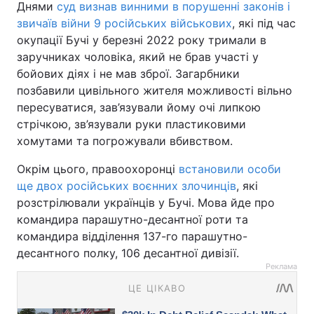
Днями
суд визнав винними в порушенні законів і
звичаїв війни 9 російських військових
, які під час
окупації Бучі у березні 2022 року тримали в
заручниках чоловіка, який не брав участі у
бойових діях і не мав зброї. Загарбники
позбавили цивільного жителя можливості вільно
пересуватися, зав’язували йому очі липкою
стрічкою, зв’язували руки пластиковими
хомутами та погрожували вбивством.
Окрім цього, правоохоронці
встановили особи
ще двох російських воєнних злочинців
, які
розстрілювали українців у Бучі. Мова йде про
командира парашутно-десантної роти та
командира відділення 137-го парашутно-
десантного полку, 106 десантної дивізії.
Реклама