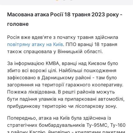
Масована атака Росії 18 травня 2023 року -
головне
Росія вже вдев'яте з початку травня здійснила
повітряну атаку на Київ
. ППО вранці 18 травня
також спрацювала у Вінницькій області.
За інформацією КМВА, вранці над Києвом було
збито всі ворожі цілі. Найбільші пошкодження
зафіксовано в Дарницькому районі - там було
загорянння на території гаражного кооперативу.
Пожежа ліквідована. В решті районів можуть
бути падіння уламків на припарковані автомобілі,
прибудинкову територію чи лісопаркову зону.
Попередньо, атака на Київ була здійснена із
стратегічних бомбардувальників Ту-95МС, Ту-160
з району Каспію, ймовірно - крилатими ракетами