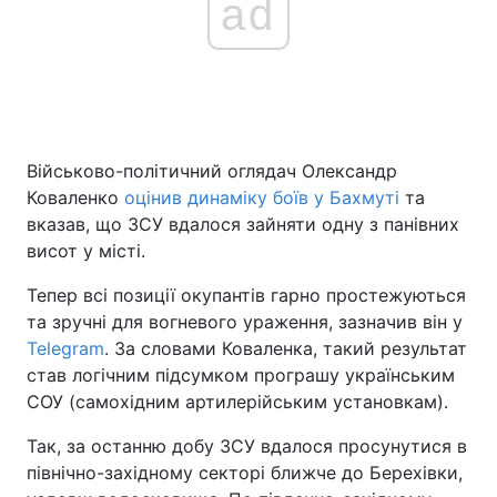
ad
Головна
Війна
Україна
Політика
Військово-політичний оглядач Олександр
Економіка
Світ
Коваленко
оцінив динаміку боїв у Бахмуті
та
вказав, що ЗСУ вдалося зайняти одну з панівних
Спорт
Наука
висот у місті.
Техно і зв'язок
Лайт
Тепер всі позиції окупантів гарно простежуються
та зручні для вогневого ураження, зазначив він у
Зброя
Інциденти
Telegram
. За словами Коваленка, такий результат
став логічним підсумком програшу українським
Здоров'я
Туризм
СОУ (самохідним артилерійським установкам).
Цікавинки
Погода
Так, за останню добу ЗСУ вдалося просунутися в
північно-західному секторі ближче до Берехівки,
Екологія
Регіони