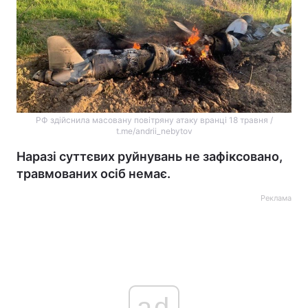
РФ здійснила масовану повітряну атаку вранці 18 травня /
t.me/andrii_nebytov
Наразі суттєвих руйнувань не зафіксовано,
травмованих осіб немає.
Реклама
ad