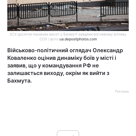
ЗСУ досягли панівних висот у Бахмуті завдяки вогневому впливу
СОУ / фото
ua.depositphotos.com
Військово-політичний оглядач Олександр
Коваленко оцінив динаміку боїв у місті і
заявив, що у командування РФ не
залишається виходу, окрім як вийти з
Бахмута.
Реклама