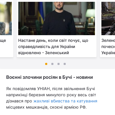
 ще
Настане день, коли світ почує, що
Зеленс
справедливість для України
почесн
відновлено - Зеленський
Україн
Воєнні злочини росіян в Бучі - новини
Як повідомляв УНІАН, після звільнення Бучі
наприкінці березня минулого року весь світ
дізнався про
жахливі вбивства та катування
місцевих мешканців, скоєні армією РФ.