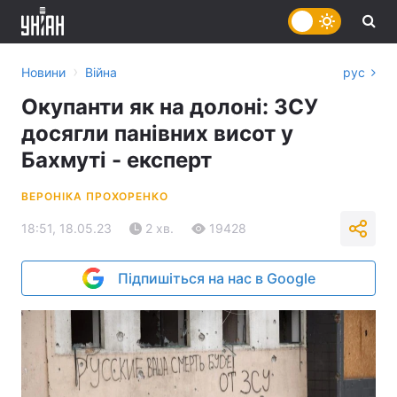
›
Новини
Війна
рус
Окупанти як на долоні: ЗСУ
досягли панівних висот у
Бахмуті - експерт
ВЕРОНІКА ПРОХОРЕНКО
18:51, 18.05.23
2 хв.
19428
Підпишіться на нас в Google