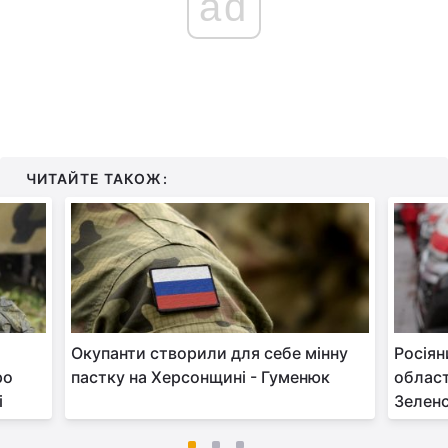
ad
ЧИТАЙТЕ ТАКОЖ:
Окупанти створили для себе мінну
Росіян
ро
пастку на Херсонщині - Гуменюк
област
і
Зеленс