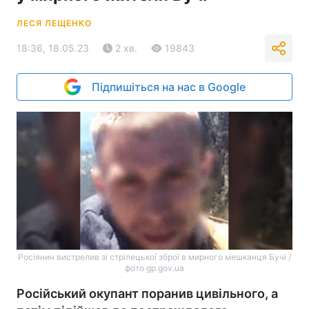
ЛЕСЯ ЛЕЩЕНКО
18:36, 18.05.23
2 хв.
19843
Підпишіться на нас в Google
Росіянин вистрелив зі стрілецької зброї в мирного мешканця Бучі /
фото gp.gov.ua
Російський окупант поранив цивільного, а