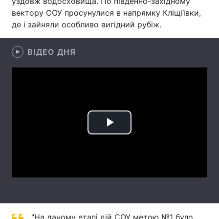
уздовж водосховища. По південно-західному
вектору СОУ просунулися в напрямку Кліщіївки,
Лонгріди
де і зайняли особливо вигідний рубіж.
Відео з Youtube
Статті
ВІДЕО ДНЯ
Інтерв'ю
Думки
Архів
Вакансії
Контакти
Play
Послуги
Video
"На даному етапі дій СОУ метою №1 було