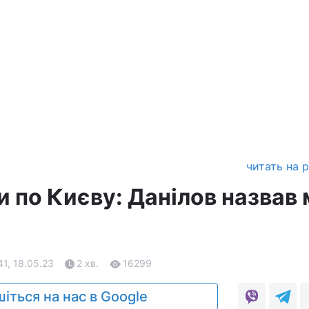
читать на 
и по Києву: Данілов назвав
41, 18.05.23
2 хв.
16299
іться на нас в Google