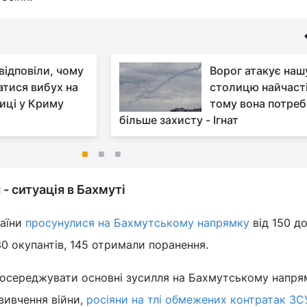
відповіли, чому
Ворог атакує наш
атися вибух на
столицю найчаст
ниці у Криму
тому вона потреб
більше захисту - Ігнат
 - ситуація в Бахмуті
раїни
просунулися на Бахмутському напрямку
від 150 до
30 окупантів, 145 отримали поранення.
осереджувати основні зусилля на Бахмутському напря
 вивчення війни,
росіяни на тлі обмежених контратак ЗС