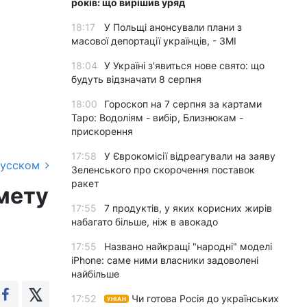
років: що вирішив уряд
18:17
У Польщі анонсували плани з
масової депортації українців, - ЗМІ
18:04
У Україні з'явиться нове свято: що
будуть відзначати 8 серпня
18:00
Гороскоп на 7 серпня за картами
Таро: Водоліям - вибір, Близнюкам -
прискорення
17:58
У Єврокомісії відреагували на заяву
русском
Зеленського про скорочення поставок
ракет
 мету
17:55
7 продуктів, у яких корисних жирів
набагато більше, ніж в авокадо
17:55
Названо найкращі "народні" моделі
iPhone: саме ними власники задоволені
найбільше
17:52
Чи готова Росія до українських
УНІАН