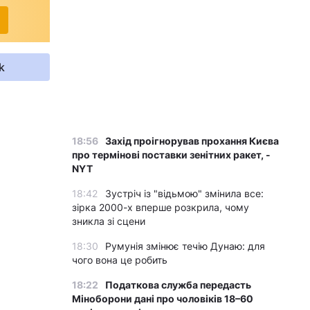
k
18:56
Захід проігнорував прохання Києва
про термінові поставки зенітних ракет, -
NYT
18:42
Зустріч із "відьмою" змінила все:
зірка 2000-х вперше розкрила, чому
зникла зі сцени
18:30
Румунія змінює течію Дунаю: для
чого вона це робить
18:22
Податкова служба передасть
Міноборони дані про чоловіків 18–60