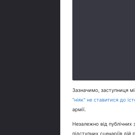
Зазначимо, заступниця м
"ніяк" не ставитися до і
армії.
Незалежно від публічних 
підступних сценаріїв дій р