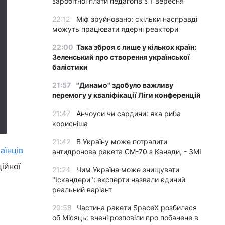
заробітної плати педагогів з 1 вересня
22:12
Міф зруйновано: скільки насправді
можуть працювати ядерні реактори
22:00
Така зброя є лише у кількох країн:
Зеленський про створення української
балістики
21:57
"Динамо" здобуло важливу
перемогу у кваліфікації Ліги конференцій
21:47
Анчоуси чи сардини: яка риба
корисніша
21:42
В Україну може потрапити
аїнців
антидронова ракета CM-70 з Канади, - ЗМІ
ійної
21:24
Чим Україна може знищувати
"Іскандери": експерти назвали єдиний
реальний варіант
20:58
Частина ракети SpaceX розбилася
об Місяць: вчені розповіли про побачене в