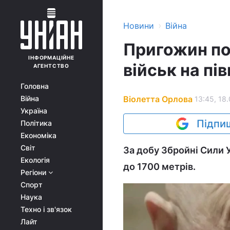
›
Новини
Війна
Пригожин по
ІНФОРМАЦІЙНЕ
військ на пі
АГЕНТСТВО
Головна
Віолетта Орлова
Війна
13:45, 18
Україна
Підпиш
Політика
Економіка
Світ
За добу Збройні Сили 
Екологія
до 1700 метрів.
Регіони
Спорт
Наука
Техно і зв'язок
Лайт