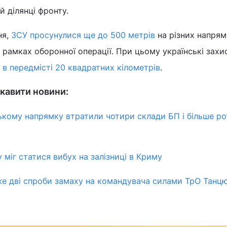
ій ділянці фронту.
ня,
ЗСУ просунулися ще до 500 метрів
на різних напрям
 рамках оборонної операції. При цьому українські зах
 в передмісті 20 квадратних кілометрів
.
кавити новини:
ькому напрямку втратили чотири склади БП і більше ро
у міг статися вибух на залізниці в Криму
же дві спроби замаху на командувача силами ТрО Танцю