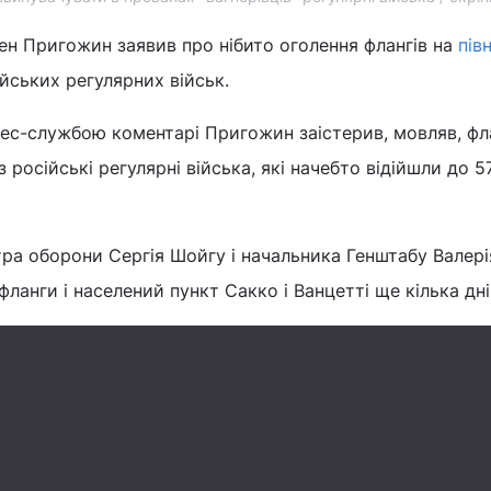
ген Пригожин заявив про нібито оголення флангів на
пів
ійських регулярних військ.
рес-службою коментарі Пригожин заістерив, мовляв, фл
з російські регулярні війська, які начебто відійшли до 5
ра оборони Сергія Шойгу і начальника Генштабу Валері
ланги і населений пункт Сакко і Ванцетті ще кілька дні