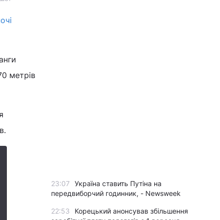
ночі
анги
70 метрів
я
в.
23:07
Україна ставить Путіна на
передвиборчий годинник, - Newsweek
22:53
Корецький анонсував збільшення