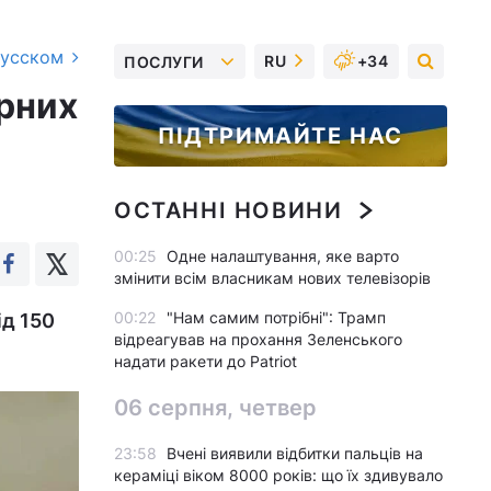
русском
RU
+34
ПОСЛУГИ
рних
ПІДТРИМАЙТЕ НАС
ОСТАННІ НОВИНИ
00:25
Одне налаштування, яке варто
змінити всім власникам нових телевізорів
00:22
"Нам самим потрібні": Трамп
ід 150
відреагував на прохання Зеленського
надати ракети до Patriot
06 серпня, четвер
23:58
Вчені виявили відбитки пальців на
кераміці віком 8000 років: що їх здивувало