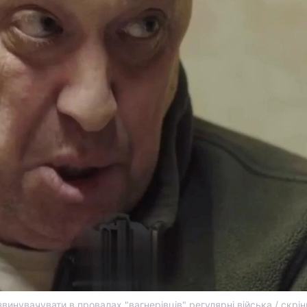
инувачувати в провалах "вагнерівців" регулярні війська / скрі