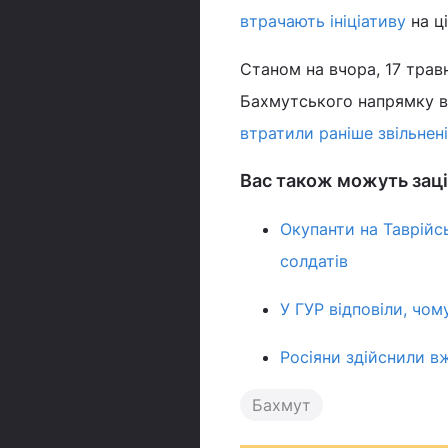
втрачають ініціативу
на ц
Станом на вчора, 17 трав
Бахмутського напрямку в
втратили раніше звільнені
Вас також можуть заці
Окупанти на Таврійс
солдатів
У ГУР відповіли, чом
Росіяни здійснили в
Бахмут