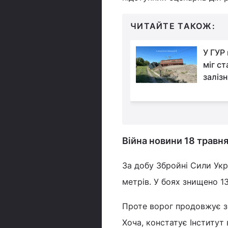
ЧИТАЙТЕ ТАКОЖ:
Окупанти вдарили по
У ГУР 
Одещині з моря та
міг ст
окупованих
заліз
 якими ракетами атакували
Війна новини 18 травня
За добу Збройні Сили Ук
метрів. У боях знищено 1
Проте ворог продовжує з
Хоча, констатує Інститут