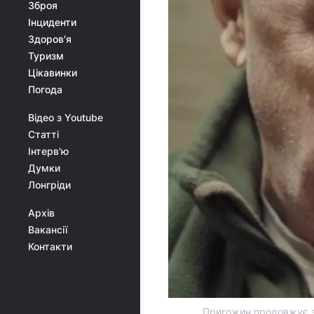
Зброя
Інциденти
Здоров'я
Туризм
Цікавинки
Погода
Відео з Youtube
Статті
Інтерв'ю
Думки
Лонгріди
Архів
Вакансії
Контакти
Пригожин продовжує зв