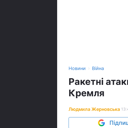
›
Новини
Війна
Ракетні атак
Кремля
Людмила Жерновська
13:
Підпиш