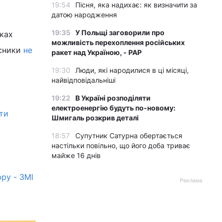
19:54
Пісня, яка надихає: як визначити за
датою народження
19:35
У Польщі заговорили про
ках
можливість перехоплення російських
исники
не
ракет над Україною, - PAP
19:30
Люди, які народилися в ці місяці,
найвідповідальніші
19:22
В Україні розподіляти
електроенергію будуть по-новому:
ти
Шмигаль розкрив деталі
18:57
Супутник Сатурна обертається
настільки повільно, що його доба триває
майже 16 днів
ру - ЗМІ
Реклама