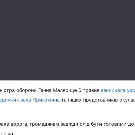
іністра оборони Ганна Маляр ще 6 травня
закликала укр
стеричних заяв Пригожина
та інших представників окупац
заяв ворога, громадянам завжди слід бути готовими до
осіян.