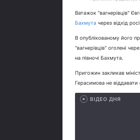
Ватажок "вагнерівців" Єв
Бахмута
через відхід рос
В опублікованому його п
"вагнерівців" оголені чере
на півночі Бахмута.
Пригожин закликав мініст
Герасимова не віддавати ф
ВІДЕО ДНЯ