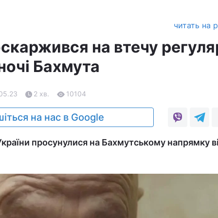
читать на 
скаржився на втечу регуля
вночі Бахмута
.05.23
2 хв.
10104
іться на нас в Google
України просунулися на Бахмутському напрямку в