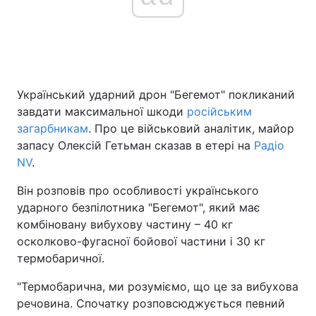
Головна
Війна
Україна
Політика
Український ударний дрон "Бегемот" покликаний
завдати максимальної шкоди
російським
Економіка
Світ
загарбникам
. Про це військовий аналітик, майор
запасу Олексій Гетьман сказав в етері на
Радіо
Спорт
Наука
NV
.
Техно і зв'язок
Лайт
Він розповів про особливості українського
ударного безпілотника "Бегемот", який має
Зброя
Інциденти
комбіновану вибухову частину – 40 кг
осколково-фугасної бойової частини і 30 кг
Здоров'я
Туризм
термобаричної.
Цікавинки
Погода
"Термобарична, ми розуміємо, що це за вибухова
речовина. Спочатку розповсюджується певний
Екологія
Регіони