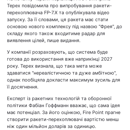
Терех повідомила про випробування ракети-
перехоплювача FP-7.X та опублікувала відео
запуску. За її словами, ця ракета має стати
основою нового комплексу під назвою "Фрея", до
складу якого також входитиме радар для
виявлення цілей, пише видання.
У компанії розраховують, що система буде
готова до використання вже наприкінці 2027
року. Терех визнала, що така мета може
здаватися "нереалістичною та дуже амбітною",
однак пообіцяла докласти максимум зусиль для
її досягнення.
Експерт із ракетних технологій та оборонної
політики Фабіан Гоффманн вважає, що сама ідея
має потенціал. За його оцінкою, Fire Point прагне
створити ракети-перехоплювачі вартістю менш
ніж один мільйон доларів за одиницю.