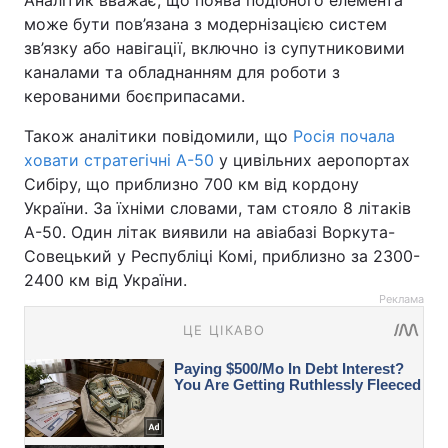
Аналітик вважає, що поява подібного елемента
може бути пов’язана з модернізацією систем
зв’язку або навігації, включно із супутниковими
каналами та обладнанням для роботи з
керованими боєприпасами.
Також аналітики повідомили, що
Росія почала
ховати стратегічні А-50
у цивільних аеропортах
Сибіру, що приблизно 700 км від кордону
України. За їхніми словами, там стояло 8 літаків
А-50. Один літак виявили на авіабазі Воркута-
Совецький у Республіці Комі, приблизно за 2300-
2400 км від України.
Реклама