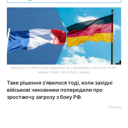
Франція та Німеччина вирішили не створювати спільний літак /
колаж УНІАН, фото flickr, pexels
Таке рішення зʼявилося тоді, коли західні
військові чиновники попередили про
зростаючу загрозу з боку РФ.
Реклама