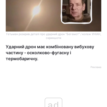
Гетьман розкрив деталі про ударний дрон "Бегемот" / колаж УНІАН,
скриншоти
Ударний дрон має комбіновану вибухову
частину - осколково-фугасну і
термобаричну.
Реклама
ad