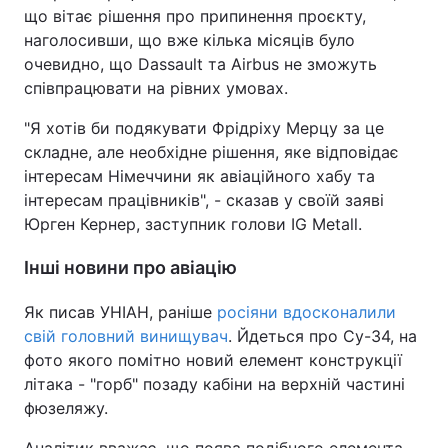
що вітає рішення про припинення проєкту,
наголосивши, що вже кілька місяців було
очевидно, що Dassault та Airbus не зможуть
співпрацювати на рівних умовах.
"Я хотів би подякувати Фрідріху Мерцу за це
складне, але необхідне рішення, яке відповідає
інтересам Німеччини як авіаційного хабу та
інтересам працівників", - сказав у своїй заяві
Юрген Кернер, заступник голови IG Metall.
Інші новини про авіацію
Як писав УНІАН, раніше
росіяни вдосконалили
свій головний винищувач
. Йдеться про Су-34, на
фото якого помітно новий елемент конструкції
літака - "горб" позаду кабіни на верхній частині
фюзеляжу.