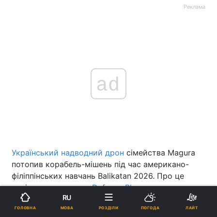
Реклама
ad
Український надводний дрон
сімейства Magura
потопив корабель-мішень під час американо-
філіппінських навчань Balikatan 2026. Про це
повідомляє видання
Defence Blog
.
RU
Важливо, що компанія UFORCE не надавала
МОВА
ГОЛОВНА
РОЗДІЛИ
ПОГОДА
ЛАЙТ