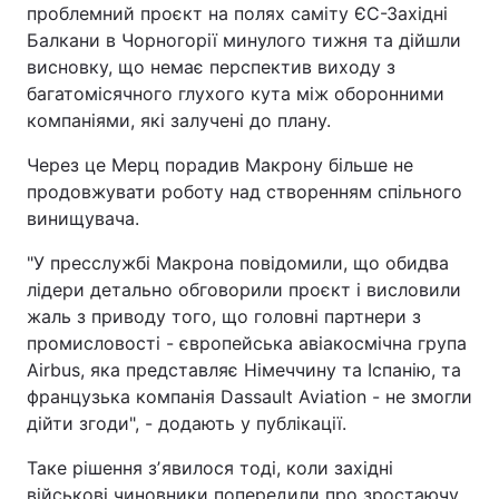
проблемний проєкт на полях саміту ЄС-Західні
Балкани в Чорногорії минулого тижня та дійшли
висновку, що немає перспектив виходу з
багатомісячного глухого кута між оборонними
компаніями, які залучені до плану.
Через це Мерц порадив Макрону більше не
продовжувати роботу над створенням спільного
винищувача.
"У пресслужбі Макрона повідомили, що обидва
лідери детально обговорили проєкт і висловили
жаль з приводу того, що головні партнери з
промисловості - європейська авіакосмічна група
Airbus, яка представляє Німеччину та Іспанію, та
французька компанія Dassault Aviation - не змогли
дійти згоди", - додають у публікації.
Таке рішення зʼявилося тоді, коли західні
військові чиновники попередили про зростаючу