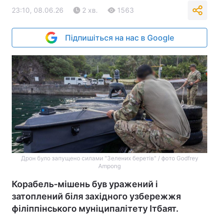
23:10, 08.06.26
2 хв.
1563
Підпишіться на нас в Google
Дрон було запущено силами "Зелених беретів" / фото Godfrey
Ampong
Корабель-мішень був уражений і
затоплений біля західного узбережжя
філіппінського муніципалітету Ітбаят.