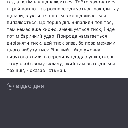
газ, а потім він підпалюється. Тобто заховатися
вкрай важко. Газ розповсюджується, заходить у
Лонгріди
щілини, в укриття і потім вже підривається і
випалюється. Це перша дія. Випалили повітря, і
Відео з Youtube
Статті
там немає вже кисню, зменшується тиск, і йде
потім баричний удар. Природа намагається
Інтерв'ю
Думки
вирівняти тиск, цей тиск впав, бо поза межами
цього вибуху тиск більший. І йде умовна
Архів
Вакансії
вибухова хвиля в середину і додає ушкоджень
тому особовому складу, який там знаходиться і
Контакти
техніці", - сказав Гетьман.
Послуги
ВІДЕО ДНЯ