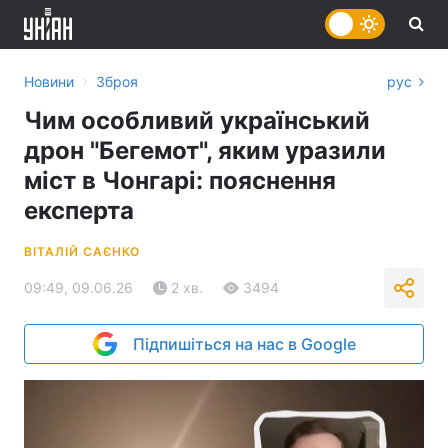
›
Новини
Зброя
рус
Чим особливий український
дрон "Бегемот", яким уразили
міст в Чонгарі: пояснення
експерта
ВІТАЛІЙ САЄНКО
09:49, 09.06.26
2 хв.
3494
Підпишіться на нас в Google