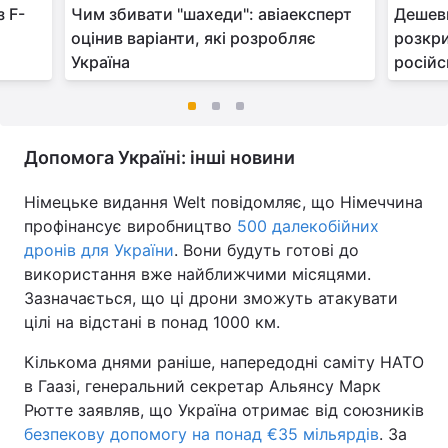
з F-
Чим збивати "шахеди": авіаексперт
Дешеви
оцінив варіанти, які розробляє
розкр
Україна
російс
Допомога Україні: інші новини
Німецьке видання Welt повідомляє, що Німеччина
профінансує виробництво
500 далекобійних
дронів для України
. Вони будуть готові до
використання вже найближчими місяцями.
Зазначається, що ці дрони зможуть атакувати
цілі на відстані в понад 1000 км.
Кількома днями раніше, напередодні саміту НАТО
в Гаазі, генеральний секретар Альянсу Марк
Рютте заявляв, що Україна отримає від союзників
безпекову допомогу на понад €35 мільярдів
. За