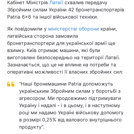
Кабінет Міністрів
Латвії
схвалив передачу
Збройним силам України 42 бронетранспортерів
Patria 6x6 та іншої військової техніки.
Головна
Війна
Як повідомили у
міністерстві оборони
країни,
латвійська сторона замовила
Україна
Політика
бронетранспортери для української армії ще
взимку. Київ отримає машини, які були
Економіка
Світ
виготовлені безпосередньо на території Латвії.
Зазначається, що це не вплине на потреби та
Спорт
Наука
оперативні можливості її власних збройних сил:
Техно і зв'язок
Лайт
"Наші бронемашини Patria допоможуть
українським Збройним силам у боротьбі з
Зброя
Інциденти
агресором. Ми продовжимо підтримувати
Здоров'я
Туризм
Україну і надалі - і в цьому, і в наступному
році ми надамо Україні військову допомогу
Цікавинки
Погода
в розмірі 0,25% від валового внутрішнього
продукту".
Екологія
Регіони