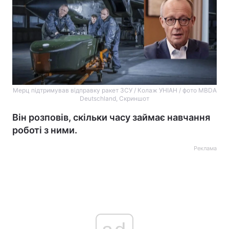
Мерц підтримував відправку ракет ЗСУ / Колаж УНІАН / фото MBDA
Deutschland, Скриншот
Він розповів, скільки часу займає навчання
роботі з ними.
Реклама