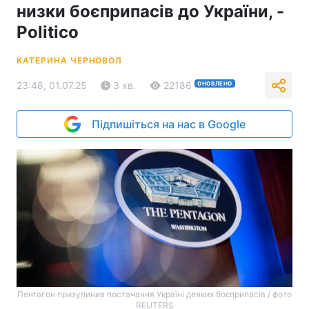
низки боєприпасів до України, -
Politico
КАТЕРИНА ЧЕРНОВОЛ
23:48, 01.07.25
3 хв.
22186
ОНОВЛЕНО
Підпишіться на нас в Google
Пентагон призупинив постачання Україні деяких боєприпасів / фото
REUTERS