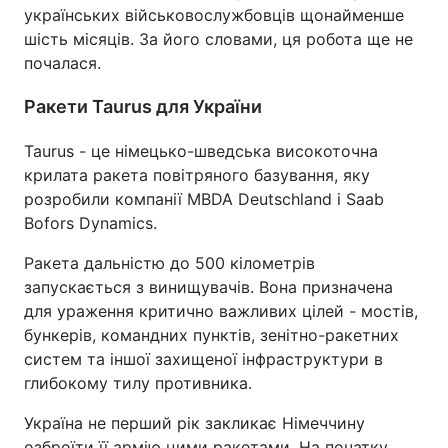
українських військовослужбовців щонайменше
шість місяців. За його словами, ця робота ще не
почалася.
Ракети Taurus для України
Taurus - це німецько-шведська високоточна
крилата ракета повітряного базування, яку
розробили компанії MBDA Deutschland і Saab
Bofors Dynamics.
Ракета дальністю до 500 кілометрів
запускається з винищувачів. Вона призначена
для ураження критично важливих цілей - мостів,
бункерів, командних пунктів, зенітно-ракетних
систем та іншої захищеної інфраструктури в
глибокому тилу противника.
Україна не перший рік закликає Німеччину
озброїти її армію цими ракетами. На початку