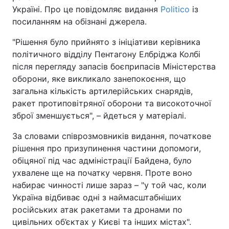
Україні. Про це повідомляє видання
Politico
із
посиланням на обізнані джерела.
"Рішення було прийнято з ініціативи керівника
політичного відділу Пентагону Елбріджа Колбі
після перегляду запасів боєприпасів Міністерства
оборони, яке викликало занепокоєння, що
загальна кількість артилерійських снарядів,
ракет протиповітряної оборони та високоточної
зброї зменшується", – йдеться у матеріалі.
За словами співрозмовників видання, початкове
рішення про призупинення частини допомоги,
обіцяної під час адміністрації Байдена, було
ухвалене ще на початку червня. Проте воно
набирає чинності лише зараз – "у той час, коли
Україна відбиває одні з наймасштабніших
російських атак ракетами та дронами по
цивільних об’єктах у Києві та інших містах".