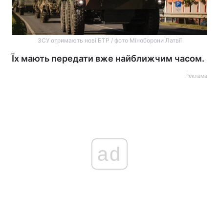
ЗСУ отримають нові БТР / фото Міноборони Латвії
Їх мають передати вже найближчим часом.
Реклама
ad