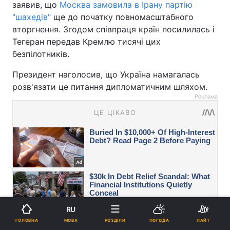
заявив, що
Москва замовила в Ірану партію
"шахедів"
ще до початку повномасштабного
вторгнення. Згодом співпраця країн посилилась і
Тегеран передав Кремлю тисячі цих
безпілотників.
Президент наголосив, що Україна намагалась
розв'язати це питання дипломатичним шляхом.
Реклама
RU
МОВА
ГОЛОВНА
РОЗДІЛИ
ПОГОДА
ЛАЙТ