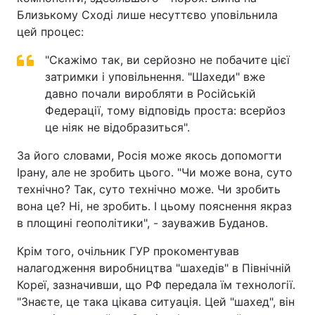
Близькому Сході лише несуттєво уповільнила
цей процес:
"Скажімо так, ви серйозно не побачите цієї
затримки і уповільнення. "Шахеди" вже
давно почали виробляти в Російській
Федерації, тому відповідь проста: всерйоз
це ніяк не відобразиться".
За його словами, Росія може якось допомогти
Ірану, але не зробить цього. "Чи може вона, суто
технічно? Так, суто технічно може. Чи зробить
вона це? Ні, не зробить. І цьому пояснення якраз
в площині геополітики", - зауважив Буданов.
Крім того, очільник ГУР прокоментував
налагодження виробництва "шахедів" в Північній
Кореї, зазначивши, що РФ передала їм технології.
"Знаєте, це така цікава ситуація. Цей "шахед", він