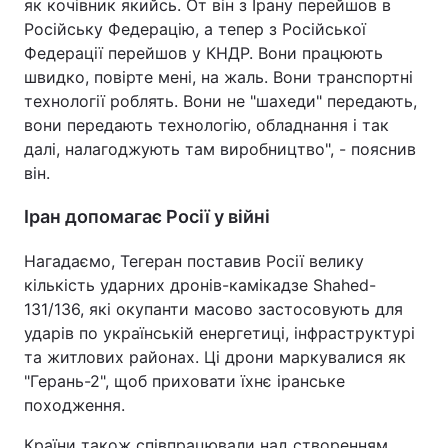
як кочівник якийсь. От він з Ірану перейшов в
Російську Федерацію, а тепер з Російської
Федерації перейшов у КНДР. Вони працюють
швидко, повірте мені, на жаль. Вони транспортні
технології роблять. Вони не "шахеди" передають,
вони передають технологію, обладнання і так
далі, налагоджують там виробництво", - пояснив
він.
Іран допомагає Росії у війні
Нагадаємо, Тегеран поставив Росії велику
кількість ударних дронів-камікадзе Shahed-
131/136, які окупанти масово застосовують для
ударів по українській енергетиці, інфраструктурі
та житлових районах. Ці дрони маркувалися як
"Герань-2", щоб приховати їхнє іранське
походження.
Країни також співпрацювали над створенням