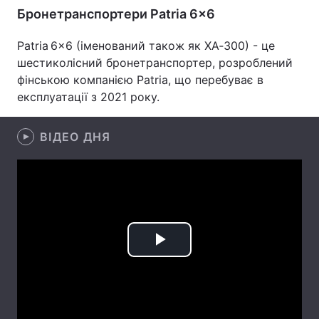
Бронетранспортери Patria 6x6
Лонгріди
Patria 6×6 (іменований також як XA‑300) - це
шестиколісний бронетранспортер, розроблений
Відео з Youtube
Статті
фінською компанією Patria, що перебуває в
експлуатації з 2021 року.
Інтерв'ю
Думки
Архів
Вакансії
ВІДЕО ДНЯ
Контакти
Послуги
Play
Video